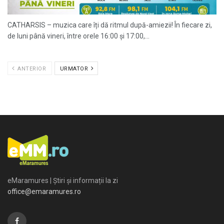
CATHARSIS – muzica care îți dă ritmul după-amiezii! În fiecare zi,
de luni până vineri, între orele 16:00 și 17:00,...
ANTERIOR
URMATOR
eMaramures | Știri și informații la zi
office@emaramures.ro