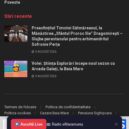
Poveste
Stiri recente
Preasfințitul Timotei Sătmăreanul, la
Mănăstirea „Sfântul Proroc Ilie” Dragomirești –
Slujba parastasului pentru arhimandritul
Sofronie Perța
9 AUGUST 2026
Volei. Știința Explorări începe noul sezon cu
Arcada Galați, la Baia Mare
9 AUGUST 2026
Termeni de folosire
Politica de confidentialitate
Politica cookies
Cazare Baia Mare
Pensiune Sighișoara
✕
Ascultă Live
Radio eMaramureș
© 2020 eMaramures. Toate drepturile rezervate.