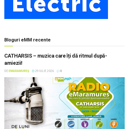
Bloguri eMM recente
CATHARSIS – muzica care îți dă ritmul după-
amiezii!
DE
EMARAMUREȘ
29 IULIE 2026
0