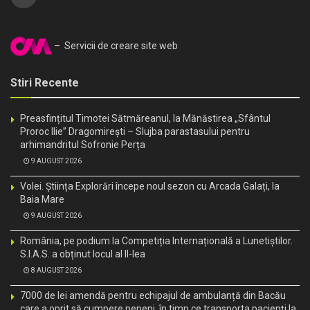
– Servicii de creare site web
Stiri Recente
Preasfințitul Timotei Sătmăreanul, la Mănăstirea „Sfântul
Proroc Ilie” Dragomirești – Slujba parastasului pentru
arhimandritul Sofronie Perța
9 AUGUST 2026
Volei. Știința Explorări începe noul sezon cu Arcada Galați, la
Baia Mare
9 AUGUST 2026
România, pe podium la Competiția Internațională a Lunetiștilor.
S.I.A.S. a obținut locul al II-lea
8 AUGUST 2026
7000 de lei amendă pentru echipajul de ambulanță din Bacău
care a oprit să cumpere pepeni, în timp ce transporta pacienți la