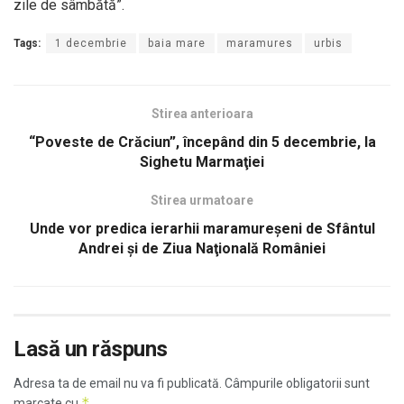
zile de sâmbătă”.
Tags:
1 decembrie
baia mare
maramures
urbis
Stirea anterioara
“Poveste de Crăciun”, începând din 5 decembrie, la
Sighetu Marmaţiei
Stirea urmatoare
Unde vor predica ierarhii maramureşeni de Sfântul
Andrei şi de Ziua Naţională României
Lasă un răspuns
Adresa ta de email nu va fi publicată.
Câmpurile obligatorii sunt
*
marcate cu