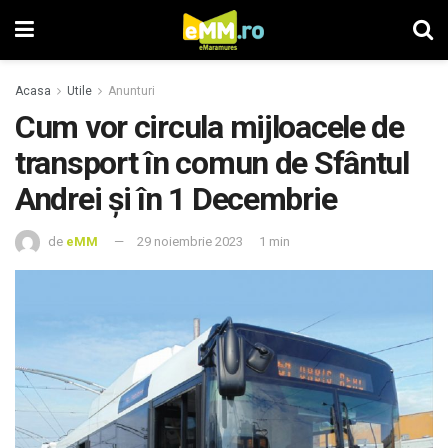
Acasa
Utile
Anunturi
Cum vor circula mijloacele de
transport în comun de Sfântul
Andrei și în 1 Decembrie
de
eMM
29 noiembrie 2023
1 min