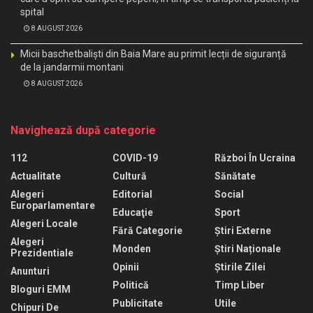
spital
8 AUGUST 2026
Micii baschetbaliști din Baia Mare au primit lecții de siguranță
de la jandarmii montani
8 AUGUST 2026
Navighează după categorie
112
COVID-19
Război În Ucraina
Actualitate
Cultură
Sănătate
Alegeri
Editorial
Social
Europarlamentare
Educaţie
Sport
Alegeri Locale
Fără Categorie
Știri Externe
Alegeri
Monden
Știri Naționale
Prezidentiale
Opinii
Știrile Zilei
Anunturi
Politică
Timp Liber
Bloguri EMM
Publicitate
Utile
Chipuri De