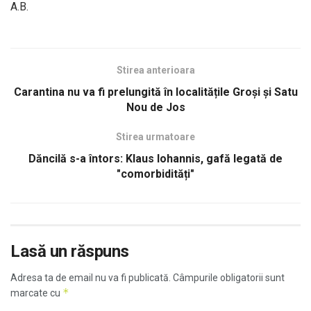
A.B.
Stirea anterioara
Carantina nu va fi prelungită în localitățile Groși și Satu
Nou de Jos
Stirea urmatoare
Dăncilă s-a întors: Klaus Iohannis, gafă legată de
"comorbidități"
Lasă un răspuns
Adresa ta de email nu va fi publicată.
Câmpurile obligatorii sunt
*
marcate cu