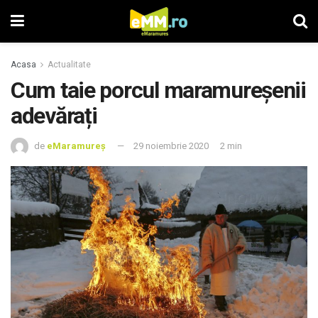
Acasa
Actualitate
Cum taie porcul maramureșenii
adevărați
de
eMaramureș
29 noiembrie 2020
2 min