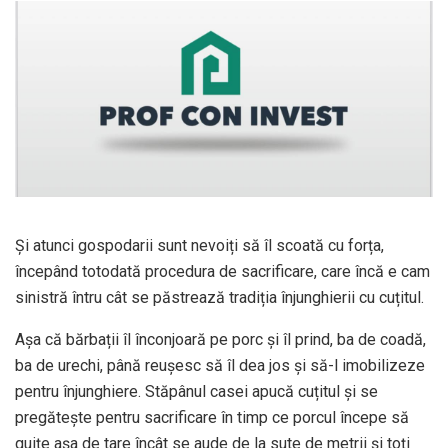
Și atunci gospodarii sunt nevoiți să îl scoată cu forța,
începând totodată procedura de sacrificare, care încă e cam
sinistră întru cât se păstrează tradiția înjunghierii cu cuțitul.
Așa că bărbații îl înconjoară pe porc și îl prind, ba de coadă,
ba de urechi, până reușesc să îl dea jos și să-l imobilizeze
pentru înjunghiere. Stăpânul casei apucă cuțitul și se
pregătește pentru sacrificare în timp ce porcul începe să
guițe așa de tare încât se aude de la sute de metrii și toți