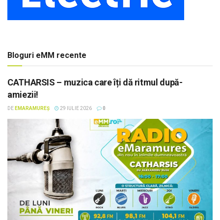
Bloguri eMM recente
CATHARSIS – muzica care îți dă ritmul după-
amiezii!
DE
EMARAMUREȘ
29 IULIE 2026
0