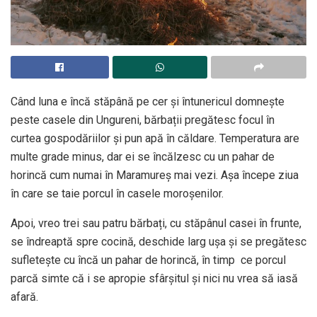
Când luna e încă stăpână pe cer și întunericul domnește
peste casele din Ungureni, bărbații pregătesc focul în
curtea gospodăriilor și pun apă în căldare. Temperatura are
multe grade minus, dar ei se încălzesc cu un pahar de
horincă cum numai în Maramureș mai vezi. Așa începe ziua
în care se taie porcul în casele moroșenilor.
Apoi, vreo trei sau patru bărbați, cu stăpânul casei în frunte,
se îndreaptă spre cocină, deschide larg uşa și se pregătesc
sufletește cu încă un pahar de horincă, în timp ce porcul
parcă simte că i se apropie sfârșitul și nici nu vrea să iasă
afară.