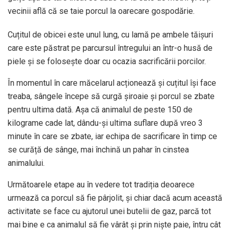
vecinii află că se taie porcul la oarecare gospodărie.
Cuțitul de obicei este unul lung, cu lamă pe ambele tăișuri
care este păstrat pe parcursul întregului an într-o husă de
piele și se folosește doar cu ocazia sacrificării porcilor.
În momentul în care măcelarul acționează și cuțitul își face
treaba, sângele începe să curgă șiroaie și porcul se zbate
pentru ultima dată. Așa că animalul de peste 150 de
kilograme cade lat, dându-și ultima suflare după vreo 3
minute în care se zbate, iar echipa de sacrificare în timp ce
se curăță de sânge, mai închină un pahar în cinstea
animalului.
Următoarele etape au în vedere tot tradiția deoarece
urmează ca porcul să fie pârjolit, și chiar dacă acum această
activitate se face cu ajutorul unei butelii de gaz, parcă tot
mai bine e ca animalul să fie vârât și prin niște paie, întru cât