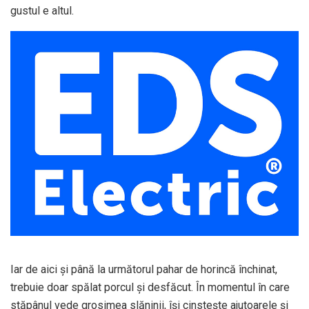
gustul e altul.
Iar de aici și până la următorul pahar de horincă închinat,
trebuie doar spălat porcul și desfăcut. În momentul în care
stăpânul vede grosimea slăninii, își cinstește ajutoarele și