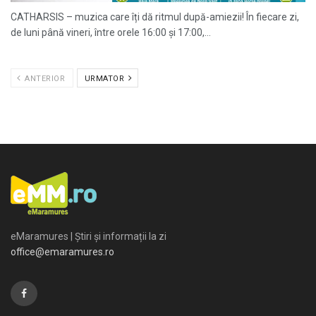
CATHARSIS – muzica care îți dă ritmul după-amiezii! În fiecare zi,
de luni până vineri, între orele 16:00 și 17:00,...
ANTERIOR
URMATOR
eMaramures | Știri și informații la zi
office@emaramures.ro