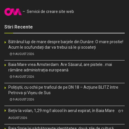
– Servicii de creare site web
Stiri Recente
Bătrânul lup de mare despre barjele din Dunăre: O mare prostie!
Acum le scufundați dar va trebui să le și scoateți
9 AUGUST 2026
Baia Mare vrea Amsterdam. Are Săsarul, are pistele…mai
rămâne administrația europeană
9 AUGUST 2026
Polițiștii, cu ochii pe traficul de pe DN 18 – Acțiune BLITZ între
Petrova și Vișeu de Sus
9 AUGUST 2026
Bețiv la volan, 1,29 mg/l alcool în aerul expirat, în Baia Mare
9
AUGUST 2026
Baia Sprie își sărbătorește identitatea: două zile de cultură,