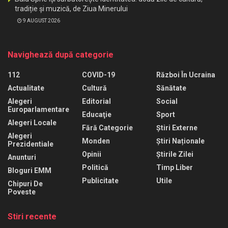
tradiție și muzică, de Ziua Minerului
9 AUGUST 2026
Navighează după categorie
112
COVID-19
Război În Ucraina
Actualitate
Cultură
Sănătate
Alegeri
Editorial
Social
Europarlamentare
Educaţie
Sport
Alegeri Locale
Fără Categorie
Știri Externe
Alegeri
Monden
Știri Naționale
Prezidentiale
Opinii
Știrile Zilei
Anunturi
Politică
Timp Liber
Bloguri EMM
Publicitate
Utile
Chipuri De
Poveste
Stiri recente