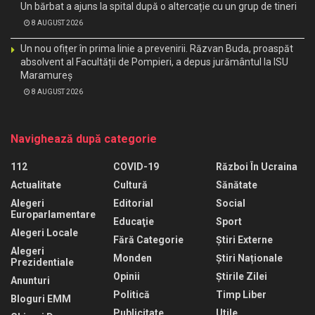
Un bărbat a ajuns la spital după o altercație cu un grup de tineri
8 AUGUST 2026
Un nou ofițer în prima linie a prevenirii. Răzvan Buda, proaspăt
absolvent al Facultății de Pompieri, a depus jurământul la ISU
Maramureș
8 AUGUST 2026
Navighează după categorie
112
COVID-19
Război În Ucraina
Actualitate
Cultură
Sănătate
Alegeri
Editorial
Social
Europarlamentare
Educaţie
Sport
Alegeri Locale
Fără Categorie
Știri Externe
Alegeri
Monden
Știri Naționale
Prezidentiale
Opinii
Știrile Zilei
Anunturi
Politică
Timp Liber
Bloguri EMM
Publicitate
Utile