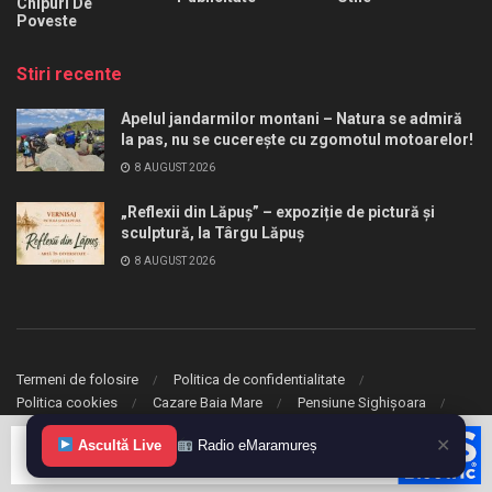
Chipuri De
Poveste
Stiri recente
Apelul jandarmilor montani – Natura se admiră
la pas, nu se cucerește cu zgomotul motoarelor!
8 AUGUST 2026
„Reflexii din Lăpuș” – expoziție de pictură și
sculptură, la Târgu Lăpuș
8 AUGUST 2026
Termeni de folosire
Politica de confidentialitate
Politica cookies
Cazare Baia Mare
Pensiune Sighișoara
✕
© 2020 eMaramures. Toate drepturile rezervate.
Ascultă Live
Radio eMaramureș