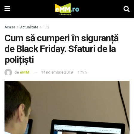
Acasa
Actualitate
112
Cum să cumperi în siguranță
de Black Friday. Sfaturi de la
polițiști
de
eMM
14 noiembrie 2019
1 min