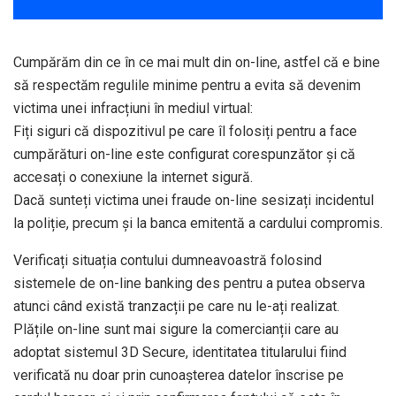
Cumpărăm din ce în ce mai mult din on-line, astfel că e bine
să respectăm regulile minime pentru a evita să devenim
victima unei infracțiuni în mediul virtual:
Fiți siguri că dispozitivul pe care îl folosiți pentru a face
cumpărături on-line este configurat corespunzător și că
accesați o conexiune la internet sigură.
Dacă sunteți victima unei fraude on-line sesizați incidentul
la poliție, precum și la banca emitentă a cardului compromis.
Verificați situația contului dumneavoastră folosind
sistemele de on-line banking des pentru a putea observa
atunci când există tranzacții pe care nu le-ați realizat.
Plățile on-line sunt mai sigure la comercianții care au
adoptat sistemul 3D Secure, identitatea titularului fiind
verificată nu doar prin cunoașterea datelor înscrise pe