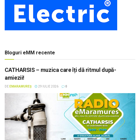
Bloguri eMM recente
CATHARSIS – muzica care îți dă ritmul după-
amiezii!
DE
EMARAMUREȘ
29 IULIE 2026
0