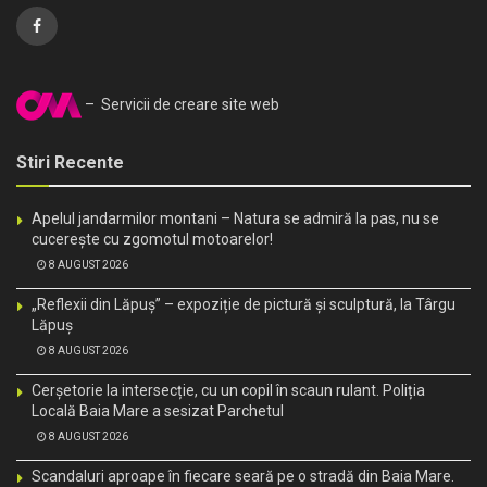
– Servicii de creare site web
Stiri Recente
Apelul jandarmilor montani – Natura se admiră la pas, nu se
cucerește cu zgomotul motoarelor!
8 AUGUST 2026
„Reflexii din Lăpuș” – expoziție de pictură și sculptură, la Târgu
Lăpuș
8 AUGUST 2026
Cerșetorie la intersecție, cu un copil în scaun rulant. Poliția
Locală Baia Mare a sesizat Parchetul
8 AUGUST 2026
Scandaluri aproape în fiecare seară pe o stradă din Baia Mare.