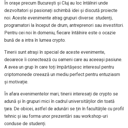
În orașe precum București și Cluj au loc întâlniri unde
dezvoltatori și pasionați schimbă idei și discută proiecte
noi. Aceste evenimente atrag grupuri diverse: studenți,
programatori la început de drum, antreprenori sau investitori.
Pentru cei noi în domeniu, fiecare întâlnire este o ocazie
bună de a intra în lumea crypto.
Tinerii sunt atrași în special de aceste evenimente,
deoarece îi conectează cu oameni care au aceeași pasiune.
A avea un grup în care toți împărtășesc interesul pentru
criptomonede creează un mediu perfect pentru entuziasm
și motivație.
În afara evenimentelor mari, tinerii interesați de crypto se
adună și în grupuri mici în cadrul universităților din toată
țara. De obicei, astfel de adunări se țin în facultățile cu profil
tehnic și iau forma unor prezentări sau workshop-uri
conduse de studenți.