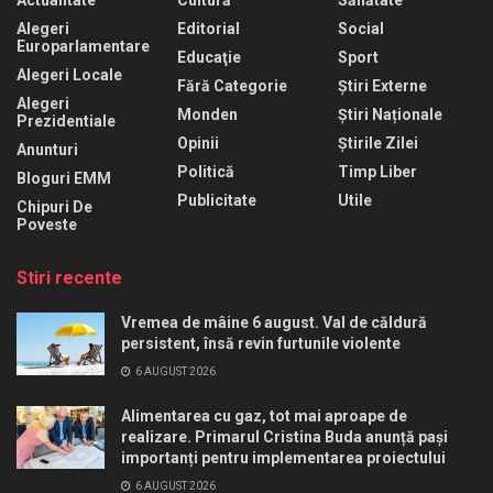
Actualitate
Cultură
Sănătate
Alegeri
Editorial
Social
Europarlamentare
Educaţie
Sport
Alegeri Locale
Fără Categorie
Știri Externe
Alegeri
Monden
Știri Naționale
Prezidentiale
Opinii
Știrile Zilei
Anunturi
Politică
Timp Liber
Bloguri EMM
Publicitate
Utile
Chipuri De
Poveste
Stiri recente
Vremea de mâine 6 august. Val de căldură
persistent, însă revin furtunile violente
6 AUGUST 2026
Alimentarea cu gaz, tot mai aproape de
realizare. Primarul Cristina Buda anunță pași
importanți pentru implementarea proiectului
6 AUGUST 2026