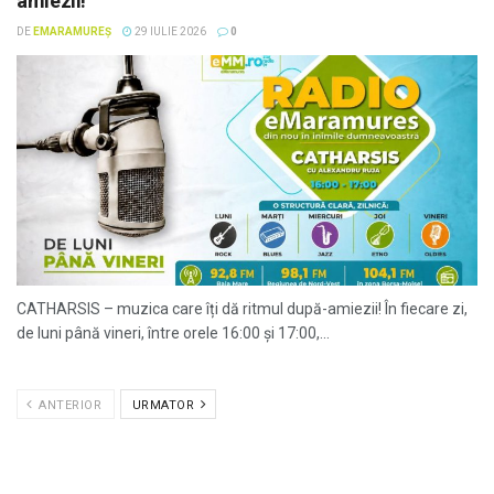
amiezii!
DE
EMARAMUREȘ
29 IULIE 2026
0
CATHARSIS – muzica care îți dă ritmul după-amiezii! În fiecare zi,
de luni până vineri, între orele 16:00 și 17:00,...
ANTERIOR
URMATOR