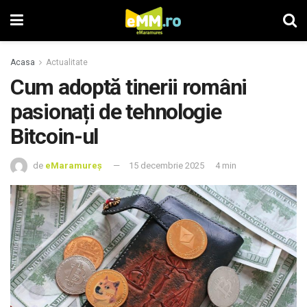
Acasa
Actualitate
Cum adoptă tinerii români
pasionați de tehnologie
Bitcoin-ul
de
eMaramureș
15 decembrie 2025
4 min