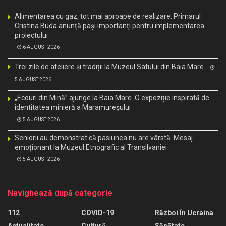
Alimentarea cu gaz, tot mai aproape de realizare. Primarul
Cristina Buda anunță pași importanți pentru implementarea
proiectului
6 AUGUST 2026
Trei zile de ateliere și tradiții la Muzeul Satului din Baia Mare
5 AUGUST 2026
„Ecouri din Mină” ajunge la Baia Mare. O expoziție inspirată de
identitatea minieră a Maramureșului
5 AUGUST 2026
Seniorii au demonstrat că pasiunea nu are vârstă. Mesaj
emoționant la Muzeul Etnografic al Transilvaniei
5 AUGUST 2026
Navighează după categorie
112
COVID-19
Război În Ucraina