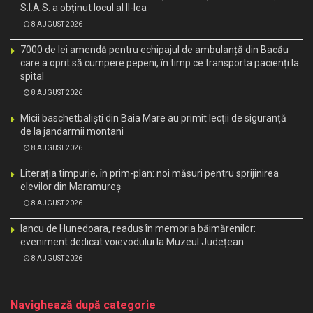
S.I.A.S. a obținut locul al II-lea
8 AUGUST 2026
7000 de lei amendă pentru echipajul de ambulanță din Bacău
care a oprit să cumpere pepeni, în timp ce transporta pacienți la
spital
8 AUGUST 2026
Micii baschetbaliști din Baia Mare au primit lecții de siguranță
de la jandarmii montani
8 AUGUST 2026
Literația timpurie, în prim-plan: noi măsuri pentru sprijinirea
elevilor din Maramureș
8 AUGUST 2026
Iancu de Hunedoara, readus în memoria băimărenilor:
eveniment dedicat voievodului la Muzeul Județean
8 AUGUST 2026
Navighează după categorie