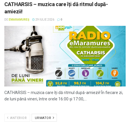
CATHARSIS – muzica care îți dă ritmul după-
amiezii!
DE
EMARAMUREȘ
29 IULIE 2026
0
CATHARSIS – muzica care îți dă ritmul după-amiezii! În fiecare zi,
de luni până vineri, între orele 16:00 și 17:00,...
ANTERIOR
URMATOR