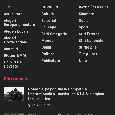
112
COVID-19
Război În Ucraina
Actualitate
Cultură
Sănătate
Alegeri
Editorial
Social
Europarlamentare
Educaţie
Sport
Alegeri Locale
Fără Categorie
Știri Externe
Alegeri
Monden
Știri Naționale
Prezidentiale
Opinii
Știrile Zilei
Anunturi
Politică
Timp Liber
Bloguri EMM
Publicitate
Utile
Chipuri De
Poveste
Stiri recente
România, pe podium la Competiția
Internațională a Lunetiștilor. S.I.A.S. a obținut
locul al II-lea
8 AUGUST 2026