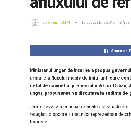
afluxului de ref
de
Admin eMM
10 septembrie 2015
in
Știr
Share on 
Ministerul ungar de Interne a propus guvernul
urmare a fluxului masiv de imigranti care cont
seful de cabinet al premierului Viktor Orban, 
ungar, propunerea va discutata la sedinta de
Janos Lazar a mentionat ca analizele structurilor d
refugiati, o sporire a riscurilor reprezentate de cr
teroriste.