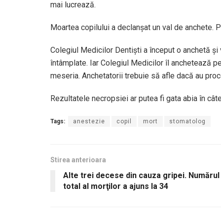
mai lucrează.
Moartea copilului a declanşat un val de anchete. Pr
Colegiul Medicilor Dentişti a început o anchetă ş
întâmplate. Iar Colegiul Medicilor îl anchetează p
meseria. Anchetatorii trebuie să afle dacă au proc
Rezultatele necropsiei ar putea fi gata abia în câ
Tags:
anestezie
copil
mort
stomatolog
Stirea anterioara
Alte trei decese din cauza gripei. Numărul
total al morţilor a ajuns la 34