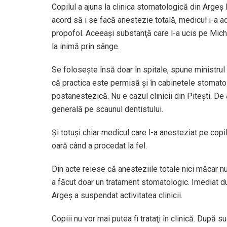
Copilul a ajuns la clinica stomatologică din Argeş 
acord să i se facă anestezie totală, medicul i-a ad
propofol. Aceeaşi substanţă care l-a ucis pe Micha
la inimă prin sânge.
Se foloseşte însă doar în spitale, spune ministru
că practica este permisă şi în cabinetele stomat
postanestezică. Nu e cazul clinicii din Piteşti. De
generală pe scaunul dentistului.
Şi totuşi chiar medicul care l-a anesteziat pe copi
oară când a procedat la fel.
Din acte reiese că anesteziile totale nici măcar nu 
a făcut doar un tratament stomatologic. Imediat d
Argeş a suspendat activitatea clinicii.
Copiii nu vor mai putea fi trataţi în clinică. După 