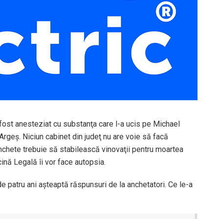
 fost anesteziat cu substanţa care l-a ucis pe Michael
 Argeş. Niciun cabinet din judeţ nu are voie să facă
anchete trebuie să stabilească vinovaţii pentru moartea
cină Legală îi vor face autopsia.
 de patru ani aşteaptă răspunsuri de la anchetatori. Ce le-a