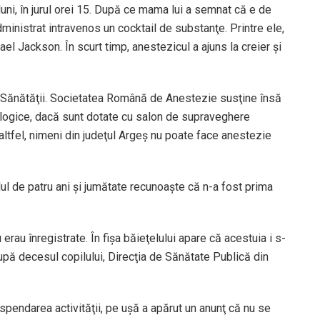
luni, în jurul orei 15. După ce mama lui a semnat că e de
ministrat intravenos un cocktail de substanţe. Printre ele,
el Jackson. În scurt timp, anestezicul a ajuns la creier şi
l Sănătăţii. Societatea Română de Anestezie susţine însă
ologice, dacă sunt dotate cu salon de supraveghere
 altfel, nimeni din judeţul Argeş nu poate face anestezie
lul de patru ani şi jumătate recunoaşte că n-a fost prima
erau înregistrate. În fişa băieţelului apare că acestuia i s-
upă decesul copilului, Direcţia de Sănătate Publică din
suspendarea activităţii, pe uşă a apărut un anunţ că nu se