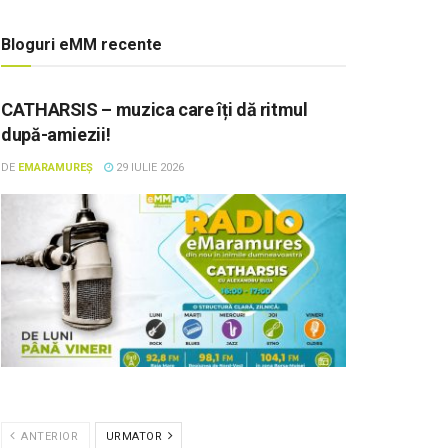
Bloguri eMM recente
CATHARSIS – muzica care îți dă ritmul
după-amiezii!
DE
EMARAMUREȘ
29 IULIE 2026
ANTERIOR
URMATOR