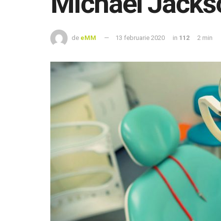
Michael Jacks
de
eMM
13 februarie 2020
in
112
2 min