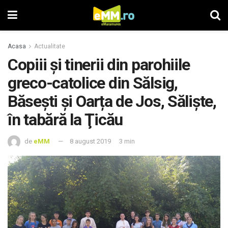
Acasa
Actualitate
Copiii și tinerii din parohiile
greco-catolice din Sălsig,
Băsești și Oarța de Jos, Săliște,
în tabără la Ţicău
de
eMM
8 august 2019
3 min