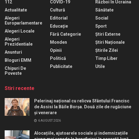
112
COVID-19
Război În Ucraina
Actualitate
Cultură
Sănătate
Alegeri
Editorial
Social
Europarlamentare
Educaţie
Sport
Alegeri Locale
Fără Categorie
Știri Externe
Alegeri
Monden
Știri Naționale
Prezidentiale
Opinii
Știrile Zilei
Anunturi
Politică
Timp Liber
Bloguri EMM
Publicitate
Utile
Chipuri De
Poveste
Stiri recente
Pelerinaj național cu relicva Sfântului Francisc
de Assisi la Băile Borșa. Două zile de rugăciune
și venerare
6 AUGUST 2026
Alocațiile, ajutoarele sociale și indemnizațiile