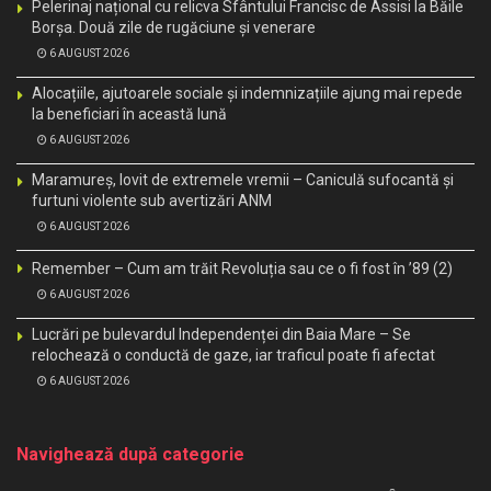
Pelerinaj național cu relicva Sfântului Francisc de Assisi la Băile
Borșa. Două zile de rugăciune și venerare
6 AUGUST 2026
Alocațiile, ajutoarele sociale și indemnizațiile ajung mai repede
la beneficiari în această lună
6 AUGUST 2026
Maramureș, lovit de extremele vremii – Caniculă sufocantă și
furtuni violente sub avertizări ANM
6 AUGUST 2026
Remember – Cum am trăit Revoluția sau ce o fi fost în ’89 (2)
6 AUGUST 2026
Lucrări pe bulevardul Independenței din Baia Mare – Se
relochează o conductă de gaze, iar traficul poate fi afectat
6 AUGUST 2026
Navighează după categorie