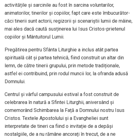
activitățile și sarcinile au fost în sarcina voluntarilor,
animatorilor, tinerilor și copiilor, fapt care este îmbucurător-
căci tinerii sunt actorii, regizorii și scenariștii lumii de mâine,
mai ales dacă caută susținerea lui Isus Cristos-prietenul
copiilor și Mântuitorul Lumii.
Pregătirea pentru Sfânta Liturghie a inclus atât partea
spirituală cât și partea tehnică, fiind construit un altar din
lemn, de către tinerii grupului, prin metode tradiționale,
astfel ei contribuind, prin rodul muncii lor, la ofranda adusă
Domnului.
Centrul și vârful campusului estival a fost construit de
celebrarea în natură a Sfintei Liturghii, aniversând și
comemorând Schimbarea la Față a Domnului nostru Isus
Cristos. Textele Apostolului și a Evangheliei sunt
interpretate de tineri ca fiind o invitație de a depăși
nostalgiile, de a nu rămâne ancorați în trecut, de a ne