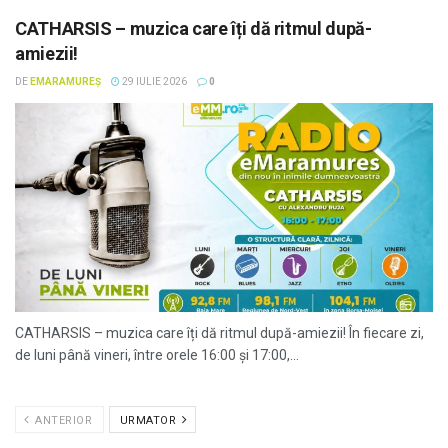
CATHARSIS – muzica care îți dă ritmul după-
amiezii!
DE
EMARAMUREȘ
29 IULIE 2026
0
CATHARSIS – muzica care îți dă ritmul după-amiezii! În fiecare zi,
de luni până vineri, între orele 16:00 și 17:00,...
ANTERIOR
URMATOR