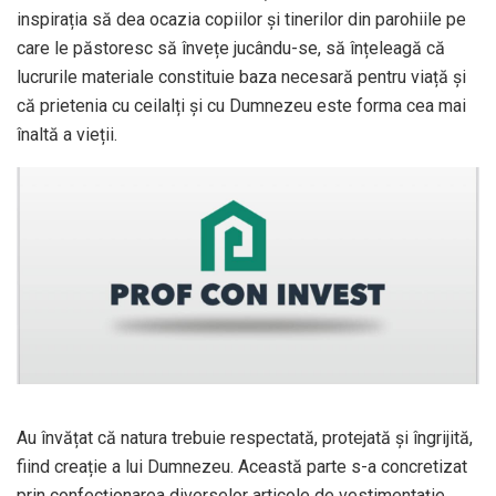
inspirația să dea ocazia copiilor și tinerilor din parohiile pe
care le păstoresc să învețe jucându-se, să înțeleagă că
lucrurile materiale constituie baza necesară pentru viață și
că prietenia cu ceilalți și cu Dumnezeu este forma cea mai
înaltă a vieții.
Au învățat că natura trebuie respectată, protejată și îngrijită,
fiind creație a lui Dumnezeu. Această parte s-a concretizat
prin confecționarea diverselor articole de vestimentație,