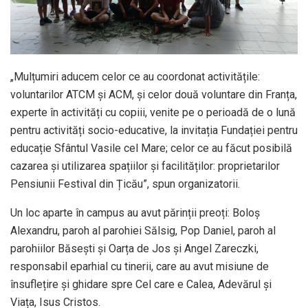
„Mulțumiri aducem celor ce au coordonat activitățile:
voluntarilor ATCM și ACM, și celor două voluntare din Franța,
experte în activități cu copiii, venite pe o perioadă de o lună
pentru activități socio-educative, la invitația Fundației pentru
educație Sfântul Vasile cel Mare; celor ce au făcut posibilă
cazarea și utilizarea spațiilor și facilităților: proprietarilor
Pensiunii Festival din Țicău”, spun organizatorii.
Un loc aparte în campus au avut părinții preoți: Boloș
Alexandru, paroh al parohiei Sălsig, Pop Daniel, paroh al
parohiilor Băsești și Oarța de Jos și Angel Zareczki,
responsabil eparhial cu tinerii, care au avut misiune de
însuflețire și ghidare spre Cel care e Calea, Adevărul și
Viața, Isus Cristos.