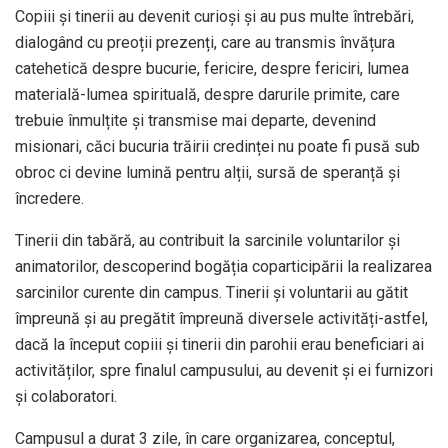
Copiii și tinerii au devenit curioși și au pus multe întrebări,
dialogând cu preoții prezenți, care au transmis învățura
catehetică despre bucurie, fericire, despre fericiri, lumea
materială-lumea spirituală, despre darurile primite, care
trebuie înmulțite și transmise mai departe, devenind
misionari, căci bucuria trăirii credinței nu poate fi pusă sub
obroc ci devine lumină pentru alții, sursă de speranță și
încredere.
Tinerii din tabără, au contribuit la sarcinile voluntarilor și
animatorilor, descoperind bogăția coparticipării la realizarea
sarcinilor curente din campus. Tinerii și voluntarii au gătit
împreună și au pregătit împreună diversele activități-astfel,
dacă la început copiii și tinerii din parohii erau beneficiari ai
activităților, spre finalul campusului, au devenit și ei furnizori
și colaboratori.
Campusul a durat 3 zile, în care organizarea, conceptul,