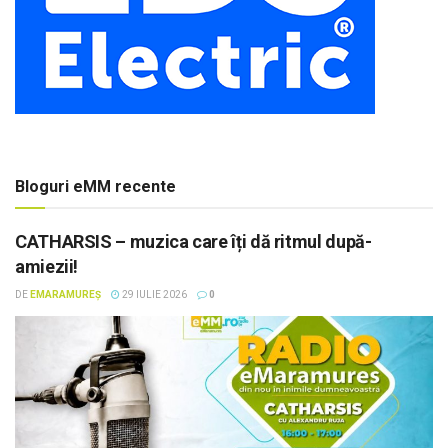
Bloguri eMM recente
CATHARSIS – muzica care îți dă ritmul după-
amiezii!
DE
EMARAMUREȘ
29 IULIE 2026
0