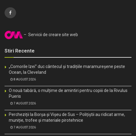
– Servicii de creare site web
Stiri Recente
„Comorile Izei” duc cântecul și tradițiile maramureșene peste
Ocean, la Cleveland
8 AUGUST 2026
O nouă tabără, o mulțime de amintiri pentru copiii de la Rivulus
Pueris
7 AUGUST 2026
Percheziții la Borșa și Vișeu de Sus – Polițiștii au ridicat arme,
muniție, trofee și materiale pirotehnice
7 AUGUST 2026