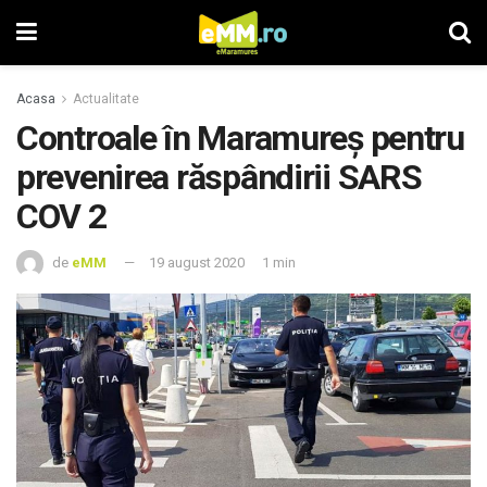
Acasa
Actualitate
Controale în Maramureş pentru
prevenirea răspândirii SARS
COV 2
de
eMM
19 august 2020
1 min