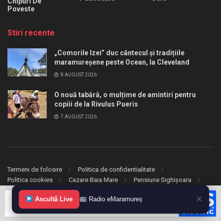
Chipuri De
Poveste
Stiri recente
„Comorile Izei” duc cântecul și tradițiile
maramureșene peste Ocean, la Cleveland
8 AUGUST 2026
O nouă tabără, o mulțime de amintiri pentru
copiii de la Rivulus Pueris
7 AUGUST 2026
Termeni de folosire
Politica de confidentialitate
Politica cookies
Cazare Baia Mare
Pensiune Sighișoara
✕
Ascultă Live
Radio eMaramureș
© 2020 eMaramures. Toate drepturile rezervate.