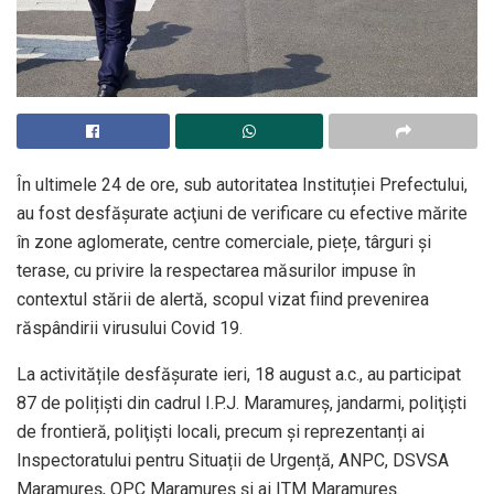
În ultimele 24 de ore, sub autoritatea Instituției Prefectului,
au fost desfăşurate acţiuni de verificare cu efective mărite
în zone aglomerate, centre comerciale, piețe, târguri și
terase, cu privire la respectarea măsurilor impuse în
contextul stării de alertă, scopul vizat fiind prevenirea
răspândirii virusului Covid 19.
La activitățile desfășurate ieri, 18 august a.c., au participat
87 de polițiști din cadrul I.P.J. Maramureş, jandarmi, poliţişti
de frontieră, poliţişti locali, precum și reprezentanți ai
Inspectoratului pentru Situații de Urgență, ANPC, DSVSA
Maramureş, OPC Maramureş şi ai ITM Maramureş.