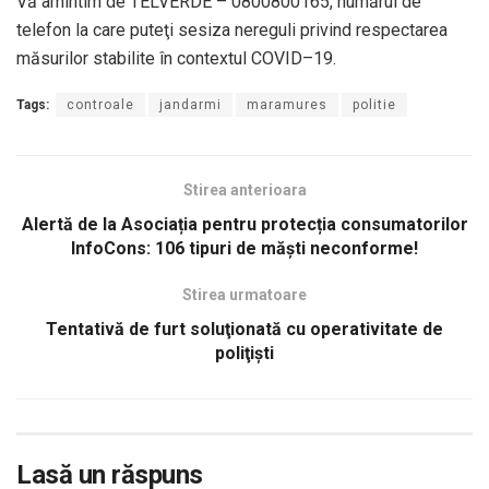
Vă amintim de TELVERDE – 0800800165, numărul de
telefon la care puteţi sesiza nereguli privind respectarea
măsurilor stabilite în contextul COVID–19.
Tags:
controale
jandarmi
maramures
politie
Stirea anterioara
Alertă de la Asociația pentru protecția consumatorilor
InfoCons: 106 tipuri de măşti neconforme!
Stirea urmatoare
Tentativă de furt soluţionată cu operativitate de
poliţişti
Lasă un răspuns