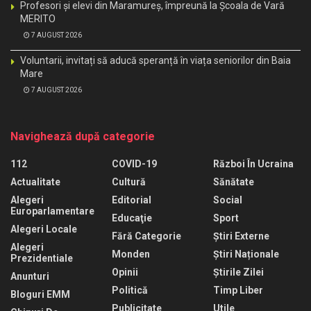
Profesori și elevi din Maramureș, împreună la Școala de Vară
MERITO
7 AUGUST 2026
Voluntarii, invitați să aducă speranță în viața seniorilor din Baia
Mare
7 AUGUST 2026
Navighează după categorie
112
COVID-19
Război În Ucraina
Actualitate
Cultură
Sănătate
Alegeri
Editorial
Social
Europarlamentare
Educaţie
Sport
Alegeri Locale
Fără Categorie
Știri Externe
Alegeri
Monden
Știri Naționale
Prezidentiale
Opinii
Știrile Zilei
Anunturi
Politică
Timp Liber
Bloguri EMM
Publicitate
Utile