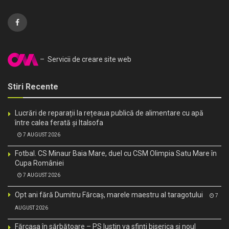
– Servicii de creare site web
Stiri Recente
Lucrări de reparații la rețeaua publică de alimentare cu apă
între calea ferată și Italsofa
7 AUGUST 2026
Fotbal. CS Minaur Baia Mare, duel cu CSM Olimpia Satu Mare în
Cupa României
7 AUGUST 2026
Opt ani fără Dumitru Fărcaș, marele maestru al taragotului
7
AUGUST 2026
Fărcașa în sărbătoare – PS Iustin va sfinți biserica și noul