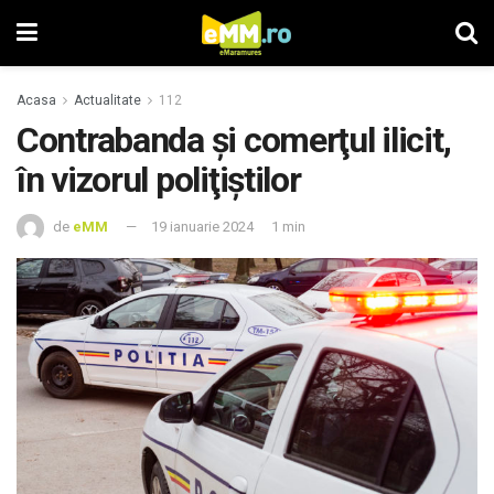
Acasa
Actualitate
112
Contrabanda şi comerţul ilicit,
în vizorul poliţiştilor
de
eMM
19 ianuarie 2024
1 min