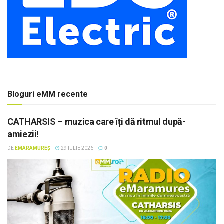
Bloguri eMM recente
CATHARSIS – muzica care îți dă ritmul după-
amiezii!
DE
EMARAMUREȘ
29 IULIE 2026
0