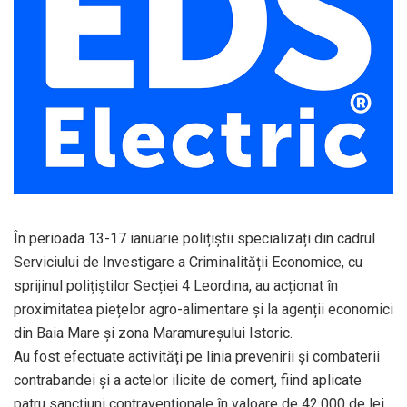
În perioada 13-17 ianuarie polițiștii specializați din cadrul
Serviciului de Investigare a Criminalității Economice, cu
sprijinul polițiștilor Secției 4 Leordina, au acționat în
proximitatea piețelor agro-alimentare și la agenții economici
din Baia Mare și zona Maramureșului Istoric.
Au fost efectuate activități pe linia prevenirii și combaterii
contrabandei și a actelor ilicite de comerț, fiind aplicate
patru sancțiuni contravenționale în valoare de 42.000 de lei.