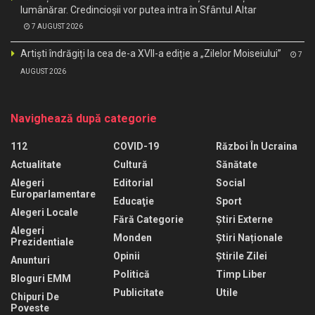
lumânărar. Credincioșii vor putea intra în Sfântul Altar
7 AUGUST 2026
Artiști îndrăgiți la cea de-a XVII-a ediție a „Zilelor Moiseiului”
7
AUGUST 2026
Navighează după categorie
112
COVID-19
Război În Ucraina
Actualitate
Cultură
Sănătate
Alegeri
Editorial
Social
Europarlamentare
Educaţie
Sport
Alegeri Locale
Fără Categorie
Știri Externe
Alegeri
Monden
Știri Naționale
Prezidentiale
Opinii
Știrile Zilei
Anunturi
Politică
Timp Liber
Bloguri EMM
Publicitate
Utile
Chipuri De
Poveste