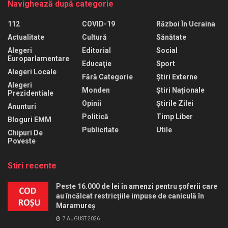
Navighează după categorie
112
COVID-19
Război În Ucraina
Actualitate
Cultură
Sănătate
Alegeri
Editorial
Social
Europarlamentare
Educaţie
Sport
Alegeri Locale
Fără Categorie
Știri Externe
Alegeri
Monden
Știri Naționale
Prezidentiale
Opinii
Știrile Zilei
Anunturi
Politică
Timp Liber
Bloguri EMM
Publicitate
Utile
Chipuri De
Poveste
Stiri recente
Peste 16.000 de lei în amenzi pentru șoferii care
au încălcat restricțiile impuse de caniculă în
Maramureș
7 AUGUST 2026