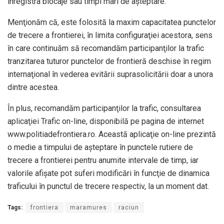
înregistra blocaje sau timpi mari de aşteptare.
Menţionăm că, este folosită la maxim capacitatea punctelor
de trecere a frontierei, în limita configuraţiei acestora, sens
în care continuăm să recomandăm participanţilor la trafic
tranzitarea tuturor punctelor de frontieră deschise în regim
internaţional în vederea evitării suprasolicitării doar a unora
dintre acestea.
În plus, recomandăm participanţilor la trafic, consultarea
aplicaţiei Trafic on-line, disponibilă pe pagina de internet
www.politiadefrontiera.ro. Această aplicaţie on-line prezintă
o medie a timpului de aşteptare în punctele rutiere de
trecere a frontierei pentru anumite intervale de timp, iar
valorile afişate pot suferi modificări în funcţie de dinamica
traficului în punctul de trecere respectiv, la un moment dat.
Tags:
frontiera
maramures
raciun