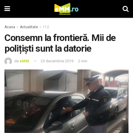
Acasa
Actualitate
112
Consemn la frontieră. Mii de
polițiști sunt la datorie
de
eMM
25 decembrie 2019
2 min