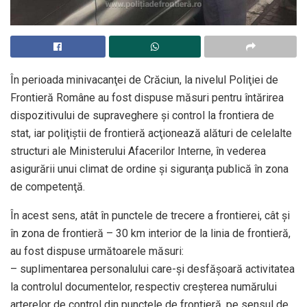
În perioada minivacanţei de Crăciun, la nivelul Poliţiei de
Frontieră Române au fost dispuse măsuri pentru întărirea
dispozitivului de supraveghere şi control la frontiera de
stat, iar poliţiştii de frontieră acţionează alături de celelalte
structuri ale Ministerului Afacerilor Interne, în vederea
asigurării unui climat de ordine şi siguranţa publică în zona
de competenţă.
În acest sens, atât în punctele de trecere a frontierei, cât şi
în zona de frontieră – 30 km interior de la linia de frontieră,
au fost dispuse următoarele măsuri:
– suplimentarea personalului care-şi desfăşoară activitatea
la controlul documentelor, respectiv creşterea numărului
arterelor de control din punctele de frontieră, pe sensul de