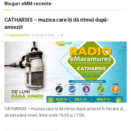
Bloguri eMM recente
CATHARSIS – muzica care îți dă ritmul după-
amiezii!
DE
EMARAMUREȘ
29 IULIE 2026
0
CATHARSIS – muzica care îți dă ritmul după-amiezii! În fiecare zi,
de luni până vineri, între orele 16:00 și 17:00,...