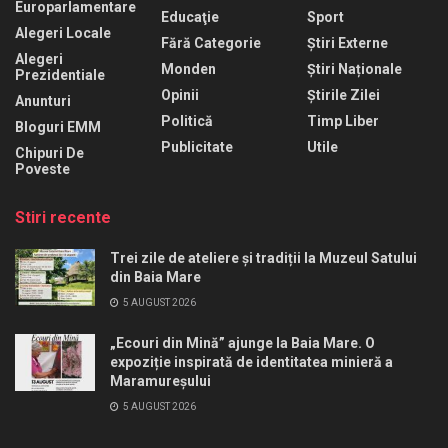
Europarlamentare
Educaţie
Sport
Alegeri Locale
Fără Categorie
Știri Externe
Alegeri
Monden
Știri Naționale
Prezidentiale
Opinii
Știrile Zilei
Anunturi
Politică
Timp Liber
Bloguri EMM
Publicitate
Utile
Chipuri De
Poveste
Stiri recente
Trei zile de ateliere și tradiții la Muzeul Satului
din Baia Mare
5 AUGUST 2026
„Ecouri din Mină” ajunge la Baia Mare. O
expoziție inspirată de identitatea minieră a
Maramureșului
5 AUGUST 2026