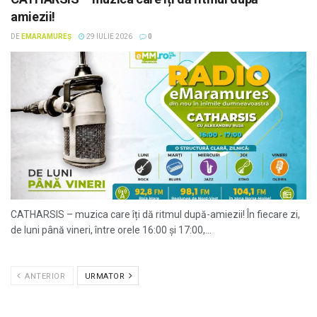
amiezii!
DE
EMARAMUREȘ
29 IULIE 2026
0
CATHARSIS – muzica care îți dă ritmul după-amiezii! În fiecare zi,
de luni până vineri, între orele 16:00 și 17:00,...
ANTERIOR
URMATOR