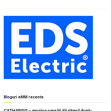
Bloguri eMM recente
CATHARSIS – muzica care îți dă ritmul după-