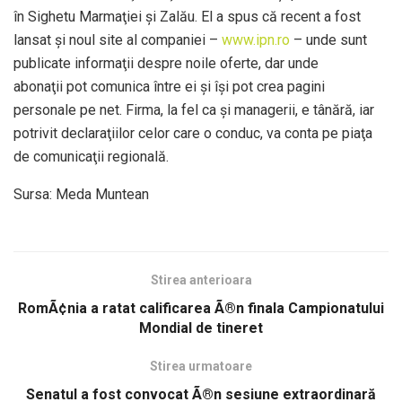
în Sighetu Marmaţiei şi Zalău. El a spus că recent a fost
lansat şi noul site al companiei –
www.ipn.ro
– unde sunt
publicate informaţii despre noile oferte, dar unde
abonaţii pot comunica între ei şi îşi pot crea pagini
personale pe net. Firma, la fel ca şi managerii, e tânără, iar
potrivit declaraţiilor celor care o conduc, va conta pe piaţa
de comunicaţii regională.
Sursa: Meda Muntean
Stirea anterioara
RomÃ¢nia a ratat calificarea Ã®n finala Campionatului
Mondial de tineret
Stirea urmatoare
Senatul a fost convocat Ã®n sesiune extraordinară