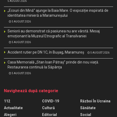
5 AUGUST 2026
„Ecouri din Mină” ajunge la Baia Mare. O expoziție inspirată de
identitatea minieră a Maramureșului
5 AUGUST 2026
Seniorii au demonstrat că pasiunea nu are vârstă. Mesaj
emoționant la Muzeul Etnografic al Transilvaniei
5 AUGUST 2026
Accident rutier pe DN 1C, în Bușag, Maramureș
5 AUGUST 2026
Casa Memorială „Stan Ioan Pătraș” prinde din nou viață.
Restaurarea continuă la Săpânța
5 AUGUST 2026
Navighează după categorie
112
COVID-19
Război În Ucraina
Actualitate
Cultură
Sănătate
Alegeri
Editorial
Social