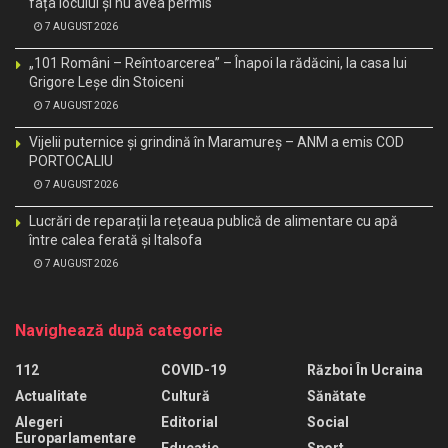
fața locului și nu avea permis
7 AUGUST 2026
„101 Români – Reîntoarcerea” – Înapoi la rădăcini, la casa lui
Grigore Leșe din Stoiceni
7 AUGUST 2026
Vijelii puternice și grindină în Maramureș – ANM a emis COD
PORTOCALIU
7 AUGUST 2026
Lucrări de reparații la rețeaua publică de alimentare cu apă
între calea ferată și Italsofa
7 AUGUST 2026
Navighează după categorie
112
COVID-19
Război În Ucraina
Actualitate
Cultură
Sănătate
Alegeri
Editorial
Social
Europarlamentare
Educaţie
Sport