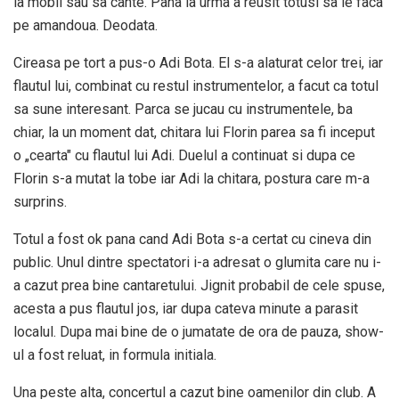
la mobil sau sa cante. Pana la urma a reusit totusi sa le faca
pe amandoua. Deodata.
Cireasa pe tort a pus-o Adi Bota. El s-a alaturat celor trei, iar
flautul lui, combinat cu restul instrumentelor, a facut ca totul
sa sune interesant. Parca se jucau cu instrumentele, ba
chiar, la un moment dat, chitara lui Florin parea sa fi inceput
o „cearta" cu flautul lui Adi. Duelul a continuat si dupa ce
Florin s-a mutat la tobe iar Adi la chitara, postura care m-a
surprins.
Totul a fost ok pana cand Adi Bota s-a certat cu cineva din
public. Unul dintre spectatori i-a adresat o glumita care nu i-
a cazut prea bine cantaretului. Jignit probabil de cele spuse,
acesta a pus flautul jos, iar dupa cateva minute a parasit
localul. Dupa mai bine de o jumatate de ora de pauza, show-
ul a fost reluat, in formula initiala.
Una peste alta, concertul a cazut bine oamenilor din club. A