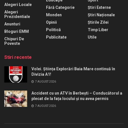
Alegeri Locale
Fără Categorie
Știri Externe
Alegeri
Monden
Știri Naționale
Prezidentiale
Opinii
Știrile Zilei
Anunturi
Politică
Timp Liber
Bloguri EMM
Publicitate
Utile
Chipuri De
Poveste
Stiri recente
Volei. Știința Explorări Baia Mare continuă în
Divizia A1!
7 AUGUST 2026
Accident cu un ATV în Berbești – Conducătorul a
plecat de la fața locului și nu avea permis
7 AUGUST 2026