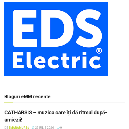
Bloguri eMM recente
CATHARSIS – muzica care îți dă ritmul după-
amiezii!
DE
EMARAMUREȘ
29 IULIE 2026
0