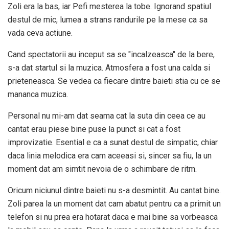
Zoli era la bas, iar Pefi mesterea la tobe. Ignorand spatiul
destul de mic, lumea a strans randurile pe la mese ca sa
vada ceva actiune.
Cand spectatorii au inceput sa se "incalzeasca" de la bere,
s-a dat startul si la muzica. Atmosfera a fost una calda si
prieteneasca. Se vedea ca fiecare dintre baieti stia cu ce se
mananca muzica.
Personal nu mi-am dat seama cat la suta din ceea ce au
cantat erau piese bine puse la punct si cat a fost
improvizatie. Esential e ca a sunat destul de simpatic, chiar
daca linia melodica era cam aceeasi si, sincer sa fiu, la un
moment dat am simtit nevoia de o schimbare de ritm.
Oricum niciunul dintre baieti nu s-a desmintit. Au cantat bine.
Zoli parea la un moment dat cam abatut pentru ca a primit un
telefon si nu prea era hotarat daca e mai bine sa vorbeasca