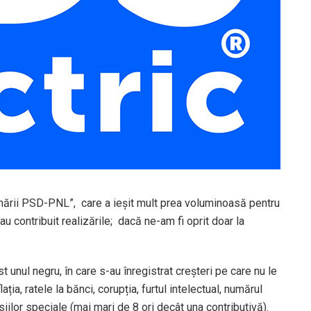
nării PSD-PNL”, care a ieșit mult prea voluminoasă pentru
u contribuit realizările; dacă ne-am fi oprit doar la
 unul negru, în care s-au înregistrat creșteri pe care nu le
lația, ratele la bănci, corupția, furtul intelectual, numărul
nsiilor speciale (mai mari de 8 ori decât una contributivă).