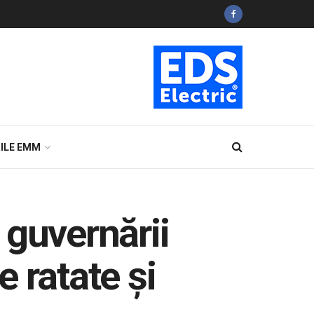
ILE EMM
 guvernării
 ratate și