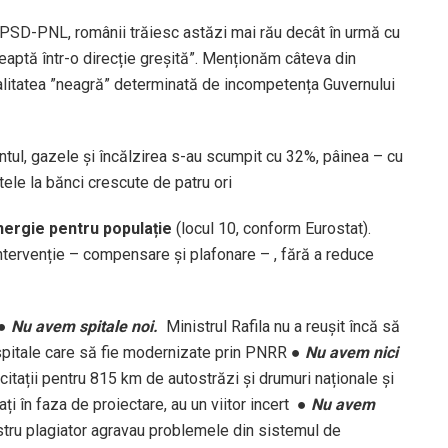
PSD-PNL, românii trăiesc astăzi mai rău decât în urmă cu
eaptă într-o direcție greșită”. Menționăm câteva din
realitatea ”neagră” determinată de incompetența Guvernului
entul, gazele și încălzirea s-au scumpit cu 32%, pâinea – cu
tele la bănci crescute de patru ori
energie pentru populație
(locul 10, conform Eurostat).
ntervenție – compensare și plafonare – , fără a reduce
●
N
u avem spitale noi.
Ministrul Rafila nu a reușit încă să
spitale care să fie modernizate prin PNRR
●
N
u avem nici
itații pentru 815 km de autostrăzi și drumuri naționale și
ați în faza de proiectare, au un viitor incert
●
N
u avem
tru plagiator agravau problemele din sistemul de