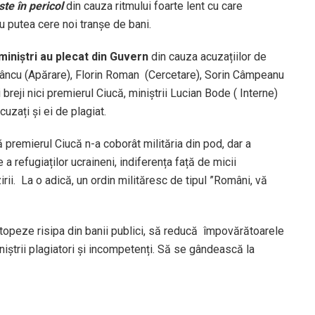
te în pericol
din cauza ritmului foarte lent cu care
u putea cere noi tranșe de bani.
miniștri au plecat din Guvern
din cauza acuzațiilor de
 Dâncu (Apărare), Florin Roman (Cercetare), Sorin Câmpeanu
breji nici premierul Ciucă, miniștrii Lucian Bode ( Interne)
cuzați și ei de plagiat.
ă premierul Ciucă n-a coborât milităria din pod, dar a
 refugiaților ucraineni, indiferența față de micii
ii. La o adică, un ordin milităresc de tipul ”Români, vă
opeze risipa din banii publici, să reducă împovărătoarele
niștrii plagiatori și incompetenți. Să se gândească la