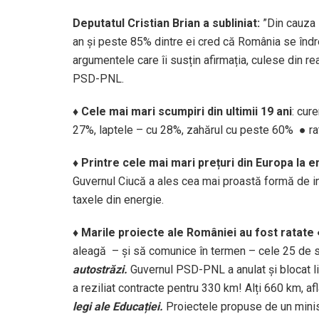
Deputatul Cristian Brian a subliniat:
”Din cauza 
an și peste 85% dintre ei cred că România se îndr
argumentele care îi susțin afirmația, culese din 
PSD-PNL.
♦
C
ele mai mari scumpiri din ultimii 19 ani
: cur
27%, laptele – cu 28%, zahărul cu peste 60%
●
ra
♦
Printre c
ele mai mari prețuri din Europa la 
Guvernul Ciucă a ales cea mai proastă formă de i
taxele din energie.
♦
Marile proiecte ale României au fost ratate
aleagă – și să comunice în termen – cele 25 de 
autostrăzi.
Guvernul PSD-PNL a anulat și blocat lic
a reziliat contracte pentru 330 km! Alți 660 km, afl
legi ale Educației.
Proiectele propuse de un minis