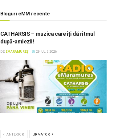
Bloguri eMM recente
CATHARSIS – muzica care îți dă ritmul
după-amiezii!
DE
EMARAMUREȘ
29 IULIE 2026
ANTERIOR
URMATOR