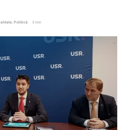
alitate
,
Politică
3 min