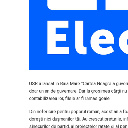
USR a lansat în Baia Mare ”Cartea Neagră a guver
doar un an de guvernare. Dar la grosimea cărții nu a
contabilizarea lor, filele ar fi rămas goale.
Din nefericire pentru poporul român, acest an a fost
dorești nici dușmanilor tăi. Au crescut prețurile, inf
sinecurilor de partid, al proiectelor ratate și al pe