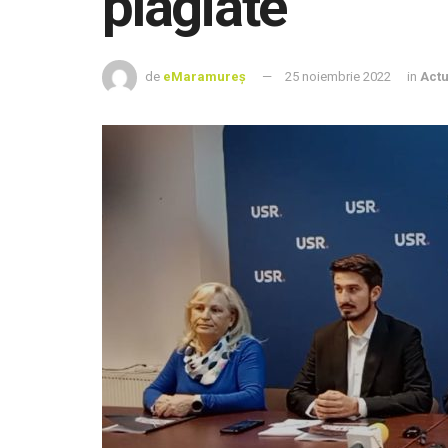
plagiate
de
eMaramureș
25 noiembrie 2022
in
Actu