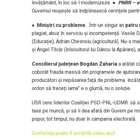
învățământ, în loc să-l modernizeze
●
PNRR – es
Guvernul reușește să îndplinească cerințele pentr
♦
Miniștri cu probleme.
Într-un singur an
patru 
plagiat, abuz în serviciu și incompetență: Vasile
(Educație), Adrian Chesnoiu (agricultură). Nu-s mai 
și Angel Tîlvăr (înlocuitorul lui Dâncu la Apărare), a
Consilierul județean
Bogdan Zaharia
a arătat c
coborât frauda masivă din programele de ajutorare a
producători și nepăsarea față de problema încălzir
ordon să treceți iarna” e o glumă, nu o soluție.
USR cere liderilor Coaliției PSD-PNL-UDMR: să st
taxe pe muncă, și să îi dea afară din Guvern pe mi
popor, tot timpul, nu doar în campania electorală.
Conferința poate fi urmărită video aici!