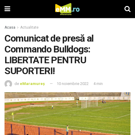
Acasa
Actualitate
Comunicat de presă al
Commando Bulldogs:
LIBERTATE PENTRU
SUPORTERI!
de
eMaramureș
10 noiembrie 2022
4 min