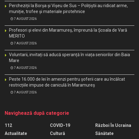
Percheziții la Borșa și Vișeu de Sus – Polițiștii au ridicat arme,
muniție, trofee și materiale pirotehnice
7 AUGUST 2026
Profesori și elevi din Maramureș, împreună la Școala de Vară
MERITO
7 AUGUST 2026
Voluntarii, invitați să aducă speranță în viața seniorilor din Baia
Mare
7 AUGUST 2026
Peste 16.000 de lei în amenzi pentru șoferii care au încălcat
restricțiile impuse de caniculă în Maramureș
7 AUGUST 2026
Navighează după categorie
112
COVID-19
Război În Ucraina
Actualitate
Cultură
Sănătate