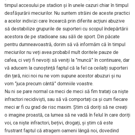
timpul accesului pe stadion și în unele cazuri chiar în timpul
desfășurării meciurilor. Nu suntem străini de aceste practici
a acelor indivizi care încearcă prin diferite acțiuni abuzive
să destabilize grupurile de suporteri cu scopul îndepărtării
acestora de pe stadioane sau săli de sport. Din păcate
pentru dumneavoastră, dorim să vă informăm că în timpul
meciurilor nu veți avea probabil mult doritele pauze de
cafea, ci veți fi nevoiți să veniți la ”muncă” în continuare, dar
vă aducem la cunoștință faptul că la fel ca ceilalți suporteri
din țară, nici noi nu ne vom supune acestor abuzuri și nu
vom ”juca precum cântă” domniile voastre.
Nu ni se pare normal ca meci de meci să fim tratați ca niște
infractori recidiviști, sau să vă comportați ca și cum fiecare
meci ar fi cu grad de risc maxim. Știm că doriți să ne creați
o imagine proastă, ca lumea să ne vadă în felul în care doriți
voi, ca niște infractori, bețivi, drogați, și știm că este
frustrant faptul că atragem oameni lângă noi, dovedind