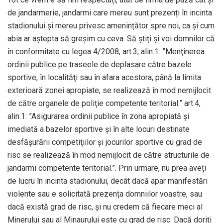
de jandarmerie, jandarmi care mereu sunt prezenți în incinta
stadionului și mereu privesc amenințător spre noi, ca și cum
abia ar aștepta să greșim cu ceva. Să știți și voi domnilor că
în conformitate cu legea 4/2008, art.3, alin.1: ”Menţinerea
ordinii publice pe traseele de deplasare către bazele
sportive, în localităţi sau în afara acestora, până la limita
exterioară zonei apropiate, se realizează în mod nemijlocit
de către organele de poliţie competente teritorial.” art.4,
alin.1: ”Asigurarea ordinii publice în zona apropiată şi
imediată a bazelor sportive şi în alte locuri destinate
desfăşurării competiţiilor şi jocurilor sportive cu grad de
risc se realizează în mod nemijlocit de către structurile de
jandarmi competente teritorial.”. Prin urmare, nu prea aveți
de lucru în incinta stadionului, decât dacă apar manifestări
violente sau e solicitată prezența domniilor voastre, sau
dacă există grad de risc, și nu credem că fiecare meci al
Minerului sau al Minaurului este cu grad de risc. Dacă doriți