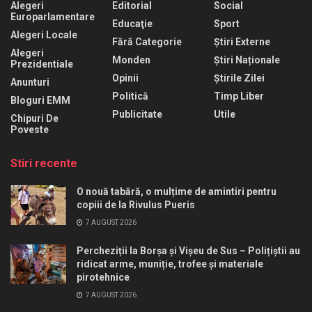
Alegeri
Editorial
Social
Europarlamentare
Educaţie
Sport
Alegeri Locale
Fără Categorie
Știri Externe
Alegeri
Monden
Știri Naționale
Prezidentiale
Opinii
Știrile Zilei
Anunturi
Politică
Timp Liber
Bloguri EMM
Publicitate
Utile
Chipuri De
Poveste
Stiri recente
O nouă tabără, o mulțime de amintiri pentru
copiii de la Rivulus Pueris
7 AUGUST 2026
Percheziții la Borșa și Vișeu de Sus – Polițiștii au
ridicat arme, muniție, trofee și materiale
pirotehnice
7 AUGUST 2026