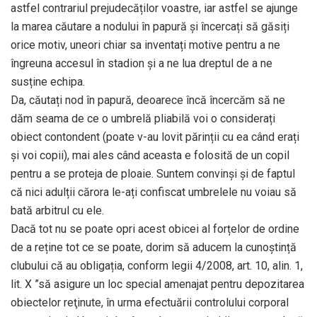
astfel contrariul prejudecăților voastre, iar astfel se ajunge
la marea căutare a nodului în papură și încercați să găsiți
orice motiv, uneori chiar sa inventați motive pentru a ne
îngreuna accesul în stadion și a ne lua dreptul de a ne
susține echipa.
Da, căutați nod în papură, deoarece încă încercăm să ne
dăm seama de ce o umbrelă pliabilă voi o considerați
obiect contondent (poate v-au lovit părinții cu ea când erați
și voi copii), mai ales când aceasta e folosită de un copil
pentru a se proteja de ploaie. Suntem convinși și de faptul
că nici adulții cărora le-ați confiscat umbrelele nu voiau să
bată arbitrul cu ele.
Dacă tot nu se poate opri acest obicei al forțelor de ordine
de a reține tot ce se poate, dorim să aducem la cunoștință
clubului că au obligația, conform legii 4/2008, art. 10, alin. 1,
lit. X ”să asigure un loc special amenajat pentru depozitarea
obiectelor reţinute, în urma efectuării controlului corporal