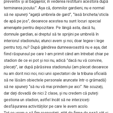
preventiv şi al bagajelor, în vederea restituirii acestora după
terminarea jocului.”. Așa că, domnilor gardieni, nu e normal
să ne spuneți ”agață umbrela de gard”, ”lasă bricheta/sticla
de apă pe jos”, deoarece acestea nu sunt locuri special
amenajate pentru depozitare. Pe lângă asta, dacă tu,
domnule gardian, ai dreptul să te sprijini pe umbrelă în
interiorul stadionului, atunci avem și noi, doar legea-i lege
pentru toți, nu? După gândirea dumneavoastră nu e așa, dat
fiind răspunsul pe care l-am primit când am întrebat chiar pe
stadion de ce ei pot și noi nu, adică ”dacă nu vă convine,
plecați”, iar după părăsirea stadionului (am plecat deoarece
nu am dorit nici noi, nici unii spectatori de la tribuna oficială
să ne lăsăm obiectele personale aruncate într-o grămadă)
să ne spuneți ”să nu vă mai prindem pe aici”. Ne scuzați,
dar dați dovadă de nici 2 clase, și nu credem că puteți
gestiona un stadion, astfel încât să ne interziceți
desfășurarea activităților pe care le avem acolo.
Tot ce vrem e să fim respectați, atât de firma de pază cât și