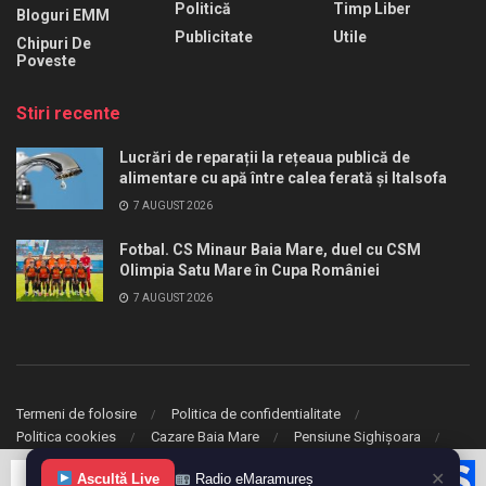
Politică
Timp Liber
Bloguri EMM
Publicitate
Utile
Chipuri De
Poveste
Stiri recente
Lucrări de reparații la rețeaua publică de
alimentare cu apă între calea ferată și Italsofa
7 AUGUST 2026
Fotbal. CS Minaur Baia Mare, duel cu CSM
Olimpia Satu Mare în Cupa României
7 AUGUST 2026
Termeni de folosire
Politica de confidentialitate
Politica cookies
Cazare Baia Mare
Pensiune Sighișoara
✕
Ascultă Live
Radio eMaramureș
© 2020 eMaramures. Toate drepturile rezervate.