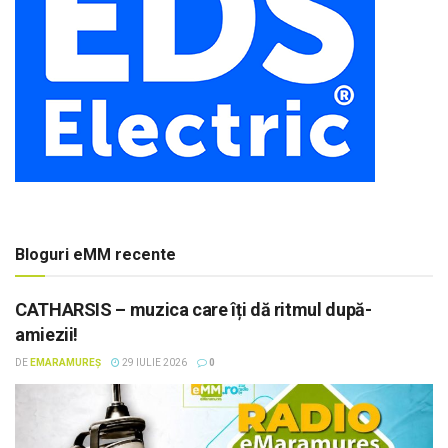
Bloguri eMM recente
CATHARSIS – muzica care îți dă ritmul după-
amiezii!
DE
EMARAMUREȘ
29 IULIE 2026
0