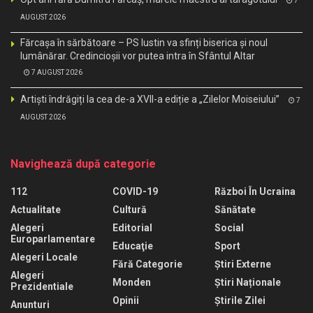
7
AUGUST 2026
Fărcașa în sărbătoare – PS Iustin va sfinți biserica și noul
lumânărar. Credincioșii vor putea intra în Sfântul Altar
7 AUGUST 2026
Artiști îndrăgiți la cea de-a XVII-a ediție a „Zilelor Moiseiului”
7
AUGUST 2026
Navighează după categorie
112
COVID-19
Război În Ucraina
Actualitate
Cultură
Sănătate
Alegeri
Editorial
Social
Europarlamentare
Educaţie
Sport
Alegeri Locale
Fără Categorie
Știri Externe
Alegeri
Monden
Știri Naționale
Prezidentiale
Opinii
Știrile Zilei
Anunturi