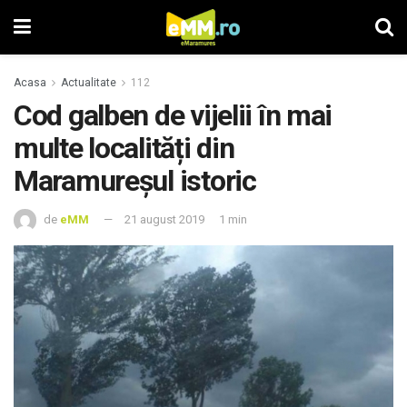
Acasa
Actualitate
112
Cod galben de vijelii în mai
multe localități din
Maramureșul istoric
de
eMM
21 august 2019
1 min