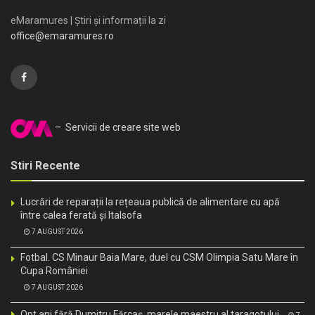
eMaramures | Știri și informații la zi
office@emaramures.ro
– Servicii de creare site web
Stiri Recente
Lucrări de reparații la rețeaua publică de alimentare cu apă
între calea ferată și Italsofa
7 AUGUST 2026
Fotbal. CS Minaur Baia Mare, duel cu CSM Olimpia Satu Mare în
Cupa României
7 AUGUST 2026
Opt ani fără Dumitru Fărcaș, marele maestru al taragotului