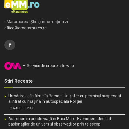
eMaramures | Știri și informații la zi
office@emaramures.ro
– Servicii de creare site web
Stiri Recente
Urmărire ca în filme în Borșa – Un șofer cu permisul suspendat
a intrat cu mașina în autospeciala Poliției
6 AUGUST 2026
Astronomia prinde viață în Baia Mare. Eveniment dedicat
pasionaților de univers și observațiilor prin telescop