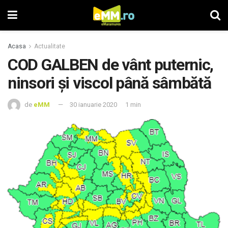
Acasa
Actualitate
COD GALBEN de vânt puternic,
ninsori şi viscol până sâmbătă
de
eMM
30 ianuarie 2020
1 min