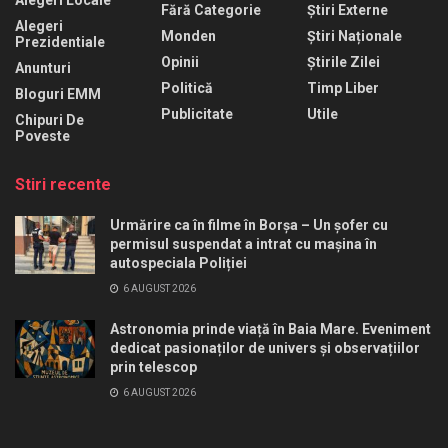
Alegeri Locale
Fără Categorie
Știri Externe
Alegeri
Monden
Știri Naționale
Prezidentiale
Opinii
Știrile Zilei
Anunturi
Politică
Timp Liber
Bloguri EMM
Publicitate
Utile
Chipuri De
Poveste
Stiri recente
Urmărire ca în filme în Borșa – Un șofer cu
permisul suspendat a intrat cu mașina în
autospeciala Poliției
6 AUGUST 2026
Astronomia prinde viață în Baia Mare. Eveniment
dedicat pasionaților de univers și observațiilor
prin telescop
6 AUGUST 2026