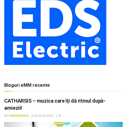
Bloguri eMM recente
CATHARSIS – muzica care îți dă ritmul după-
amiezii!
DE
EMARAMUREȘ
29 IULIE 2026
0