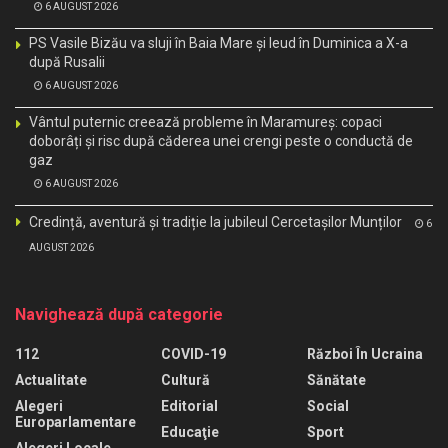
6 AUGUST 2026
PS Vasile Bizău va sluji în Baia Mare și Ieud în Duminica a X-a
după Rusalii
6 AUGUST 2026
Vântul puternic creează probleme în Maramureș: copaci
doborâți și risc după căderea unei crengi peste o conductă de
gaz
6 AUGUST 2026
Credință, aventură și tradiție la jubileul Cercetașilor Munților
6
AUGUST 2026
Navighează după categorie
112
COVID-19
Război În Ucraina
Actualitate
Cultură
Sănătate
Alegeri
Editorial
Social
Europarlamentare
Educaţie
Sport