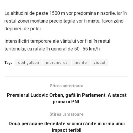
La altitudini de peste 1500 m vor predomina ninsorile, iar în
restul zonei montane precipitațiile vor fi mixte, favorizând
depuneri de polei.
Intensificări temporare ale vântului vor fi și în restul
teritoriului, cu rafale în general de 50…55 km/h.
Tags:
cod galben
maramures
munte
viscol
Stirea anterioara
Premierul Ludovic Orban, gafă în Parlament. A atacat
primarii PNL
Stirea urmatoare
Două persoane decedate şi cinci rănite în urma unui
impact teribil