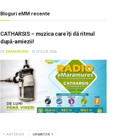
Bloguri eMM recente
CATHARSIS – muzica care îți dă ritmul
după-amiezii!
DE
EMARAMUREȘ
29 IULIE 2026
ANTERIOR
URMATOR