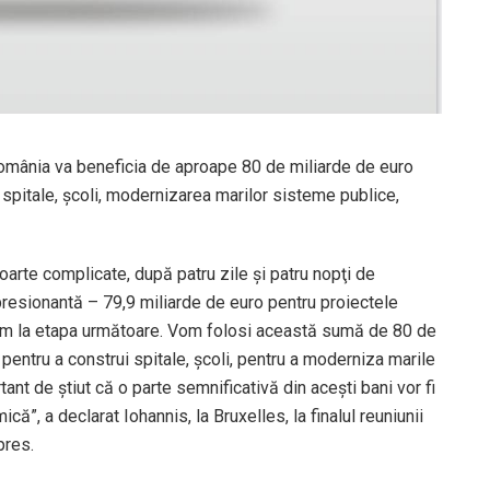
România va beneficia de aproape 80 de miliarde de euro
spitale, şcoli, modernizarea marilor sisteme publice,
oarte complicate, după patru zile şi patru nopţi de
esionantă – 79,9 miliarde de euro pentru proiectele
em la etapa următoare. Vom folosi această sumă de 80 de
 pentru a construi spitale, şcoli, pentru a moderniza marile
nt de ştiut că o parte semnificativă din aceşti bani vor fi
că”, a declarat Iohannis, la Bruxelles, la finalul reuniunii
pres.