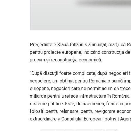
Preşedintele Klaus Iohannis a anunţat, marţi, că 
pentru proiecte europene, indicând construcţia de 
precum şi reconstrucţia economică.
“După discuţii foarte complicate, după negocieri f
negociere, am obţinut pentru România o sumă impr
europene, negocieri care ne permit acum să trec
miliarde pentru a reface infrastructura în România,
sisteme publice. Este, de asemenea, foarte importa
folosiţi pentru relansare, pentru revigorare economi
extraordinare a Consiliului European, potrivit Ager