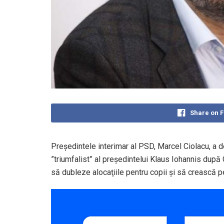
Share on 
Preşedintele interimar al PSD, Marcel Ciolacu, a de
”triumfalist” al preşedintelui Klaus Iohannis după
să dubleze alocaţiile pentru copii şi să crească p