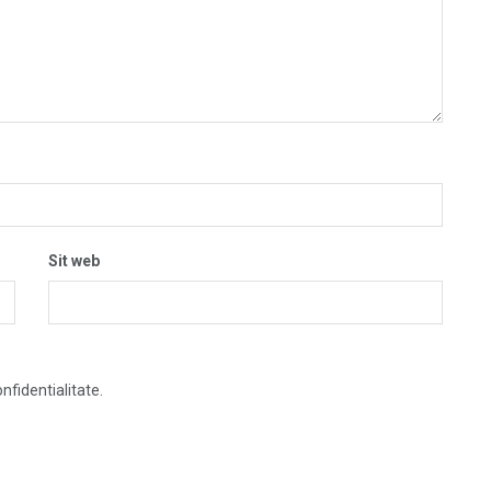
Sit web
nfidentialitate.