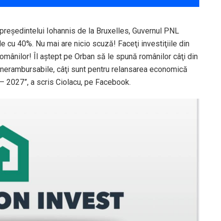
l preşedintelui Iohannis de la Bruxelles, Guvernul PNL
e cu 40%. Nu mai are nicio scuză! Faceţi investiţiile din
omânilor! Îl aştept pe Orban să le spună românilor câţi din
ri nerambursabile, câţi sunt pentru relansarea economică
1 – 2027”, a scris Ciolacu, pe Facebook.