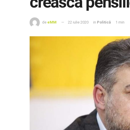
crească pensii
de
eMM
22 iulie 2020
in
Politică
1 min