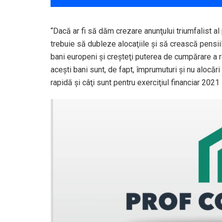
“Dacă ar fi să dăm crezare anunţului triumfalist a
trebuie să dubleze alocaţiile şi să crească pensiil
bani europeni şi creşteţi puterea de cumpărare a r
aceşti bani sunt, de fapt, împrumuturi şi nu alocă
rapidă şi câţi sunt pentru exerciţiul financiar 202