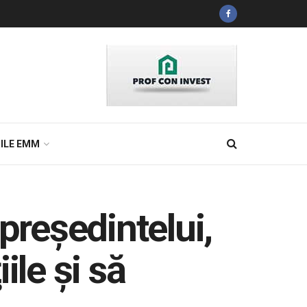
ILE EMM
preşedintelui,
ile şi să