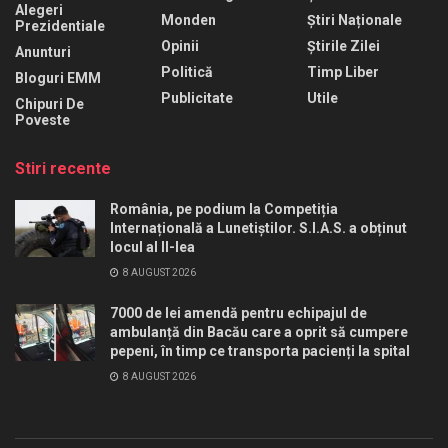
Alegeri
Monden
Știri Naționale
Prezidentiale
Opinii
Știrile Zilei
Anunturi
Politică
Timp Liber
Bloguri EMM
Publicitate
Utile
Chipuri De
Poveste
Stiri recente
România, pe podium la Competiția
Internațională a Lunetiștilor. S.I.A.S. a obținut
locul al II-lea
8 AUGUST 2026
7000 de lei amendă pentru echipajul de
ambulanță din Bacău care a oprit să cumpere
pepeni, în timp ce transporta pacienți la spital
8 AUGUST 2026