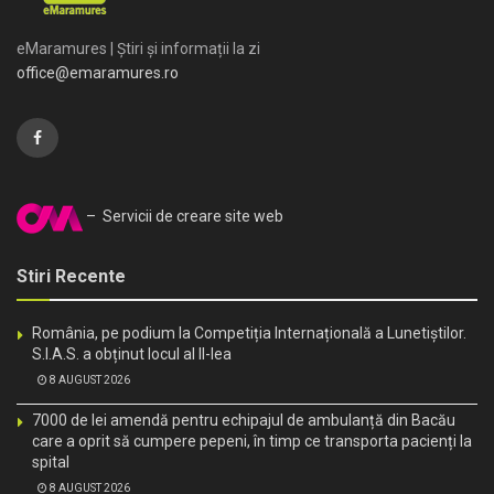
eMaramures | Știri și informații la zi
office@emaramures.ro
– Servicii de creare site web
Stiri Recente
România, pe podium la Competiția Internațională a Lunetiștilor.
S.I.A.S. a obținut locul al II-lea
8 AUGUST 2026
7000 de lei amendă pentru echipajul de ambulanță din Bacău
care a oprit să cumpere pepeni, în timp ce transporta pacienți la
spital
8 AUGUST 2026