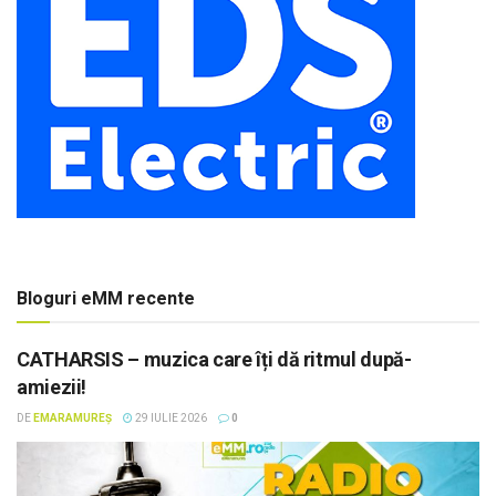
Bloguri eMM recente
CATHARSIS – muzica care îți dă ritmul după-
amiezii!
DE
EMARAMUREȘ
29 IULIE 2026
0