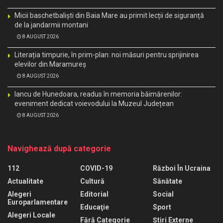
Micii baschetbaliști din Baia Mare au primit lecții de siguranță
de la jandarmii montani
8 AUGUST 2026
Literația timpurie, în prim-plan: noi măsuri pentru sprijinirea
elevilor din Maramureș
8 AUGUST 2026
Iancu de Hunedoara, readus în memoria băimărenilor:
eveniment dedicat voievodului la Muzeul Județean
8 AUGUST 2026
Navighează după categorie
112
COVID-19
Război În Ucraina
Actualitate
Cultură
Sănătate
Alegeri
Editorial
Social
Europarlamentare
Educaţie
Sport
Alegeri Locale
Fără Categorie
Știri Externe