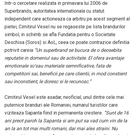
Intr-o cercetare realizata in primavara lui 2006 de
Superbrands, autoritatea internationala cu statut
independent care actioneaza ca arbitru pe acest segment al
pietei, Cimitirul Vesel nu se regaseste pe lista brandurilor
simbol, in schimb se afla Fundatia pentru o Societate
Deschisa (Soros) si AoL, ceea ce poate contrazice definitia
potrivit careia
”Un superbrand se bucura de o deosebita
reputatie in domeniul sau de activitate. El ofera avantaje
emotionale si/sau materiale semnificative, fata de
competitorii sai, beneficii pe care clientii, in mod constient
sau inconstient, le doresc si le recunosc.”
Cimitirul Vesel este asadar, neoficial, unul dintre cele mai
puternice branduri ale Romaniei, numarul turistilor care
viziteaza Sapanta fiind in permanenta crestere.
”Sunt de 16
ani preot paroh la Sapanta si am put sa vad cum vin de la
an la an tot mai multi romani, dar mai ales straini. Nu