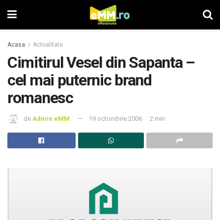
Acasa
Actualitate
Cimitirul Vesel din Sapanta –
cel mai puternic brand
romanesc
de
Admin eMM
19 octombrie 2006
2 min