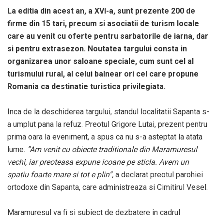
La editia din acest an, a XVI-a, sunt prezente 200 de
firme din 15 tari, precum si asociatii de turism locale
care au venit cu oferte pentru sarbatorile de iarna, dar
si pentru extrasezon. Noutatea targului consta in
organizarea unor saloane speciale, cum sunt cel al
turismului rural, al celui balnear ori cel care propune
Romania ca destinatie turistica privilegiata.
Inca de la deschiderea targului, standul localitatii Sapanta s-
a umplut pana la refuz. Preotul Grigore Lutai, prezent pentru
prima oara la eveniment, a spus ca nu s-a asteptat la atata
lume.
”Am venit cu obiecte traditionale din Maramuresul
vechi, iar preoteasa expune icoane pe sticla. Avem un
spatiu foarte mare si tot e plin”,
a declarat preotul parohiei
ortodoxe din Sapanta, care administreaza si Cimitirul Vesel.
Maramuresul va fi si subiect de dezbatere in cadrul