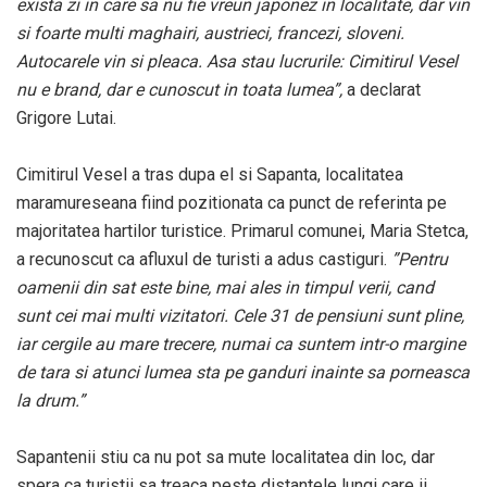
exista zi in care sa nu fie vreun japonez in localitate, dar vin
si foarte multi maghairi, austrieci, francezi, sloveni.
Autocarele vin si pleaca. Asa stau lucrurile: Cimitirul Vesel
nu e brand, dar e cunoscut in toata lumea”,
a declarat
Grigore Lutai.
Cimitirul Vesel a tras dupa el si Sapanta, localitatea
maramureseana fiind pozitionata ca punct de referinta pe
majoritatea hartilor turistice. Primarul comunei, Maria Stetca,
a recunoscut ca afluxul de turisti a adus castiguri.
”Pentru
oamenii din sat este bine, mai ales in timpul verii, cand
sunt cei mai multi vizitatori. Cele 31 de pensiuni sunt pline,
iar cergile au mare trecere, numai ca suntem intr-o margine
de tara si atunci lumea sta pe ganduri inainte sa porneasca
la drum.”
Sapantenii stiu ca nu pot sa mute localitatea din loc, dar
spera ca turistii sa treaca peste distantele lungi care ii