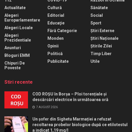
112
COVID-19
Război În Ucraina
Actualitate
Cultură
Sănătate
Alegeri
Editorial
Social
Europarlamentare
Educaţie
Sport
Alegeri Locale
Fără Categorie
Știri Externe
Alegeri
Monden
Știri Naționale
Prezidentiale
Opinii
Știrile Zilei
Anunturi
Politică
Timp Liber
Bloguri EMM
Publicitate
Utile
Chipuri De
Poveste
Stiri recente
COD ROȘU în Borșa – Ploi torențiale și
descărcări electrice în următoarea oră
7 AUGUST 2026
Un șofer din Sighetu Marmației a refuzat
recoltarea probelor biologice după ce etilotestul
a indicat 1,19 mg/l