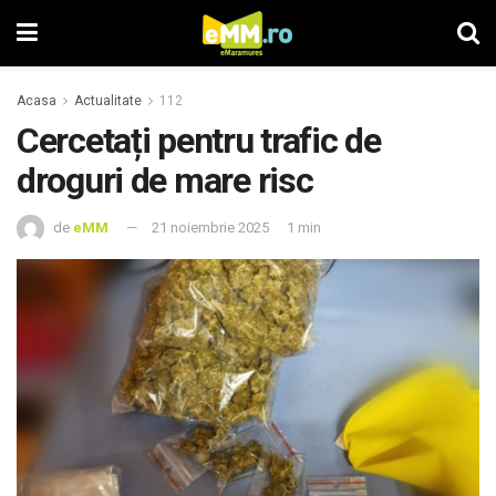
Acasa
Actualitate
112
Cercetați pentru trafic de
droguri de mare risc
de
eMM
21 noiembrie 2025
1 min