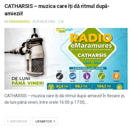
CATHARSIS – muzica care îți dă ritmul după-
amiezii!
DE
EMARAMUREȘ
29 IULIE 2026
0
CATHARSIS – muzica care îți dă ritmul după-amiezii! În fiecare zi,
de luni până vineri, între orele 16:00 și 17:00,...
ANTERIOR
URMATOR