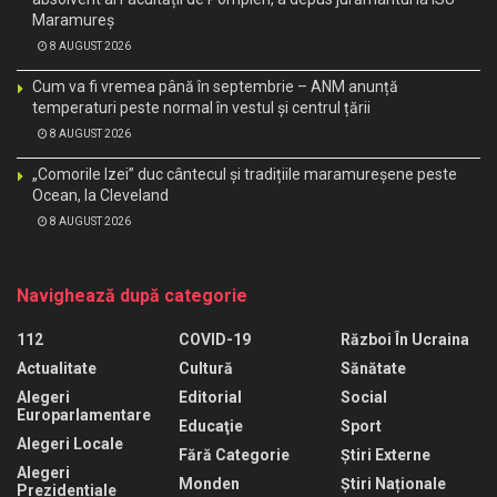
Maramureș
8 AUGUST 2026
Cum va fi vremea până în septembrie – ANM anunță
temperaturi peste normal în vestul și centrul țării
8 AUGUST 2026
„Comorile Izei” duc cântecul și tradițiile maramureșene peste
Ocean, la Cleveland
8 AUGUST 2026
Navighează după categorie
112
COVID-19
Război În Ucraina
Actualitate
Cultură
Sănătate
Alegeri
Editorial
Social
Europarlamentare
Educaţie
Sport
Alegeri Locale
Fără Categorie
Știri Externe
Alegeri
Monden
Știri Naționale
Prezidentiale