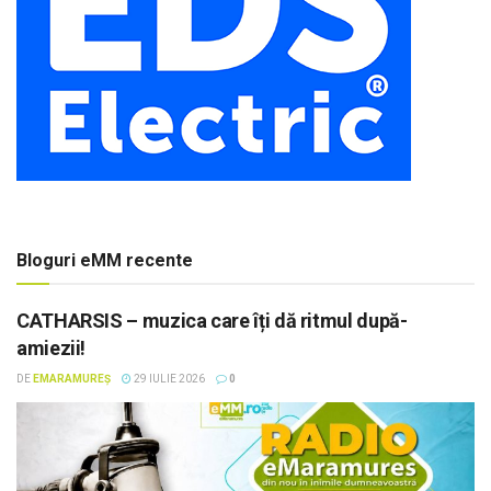
Bloguri eMM recente
CATHARSIS – muzica care îți dă ritmul după-
amiezii!
DE
EMARAMUREȘ
29 IULIE 2026
0