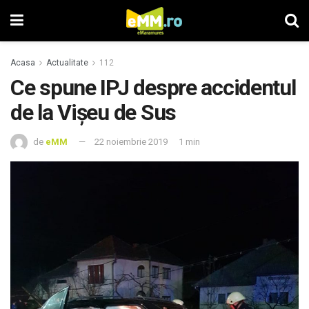
Acasa
Actualitate
112
Ce spune IPJ despre accidentul
de la Vişeu de Sus
de
eMM
22 noiembrie 2019
1 min