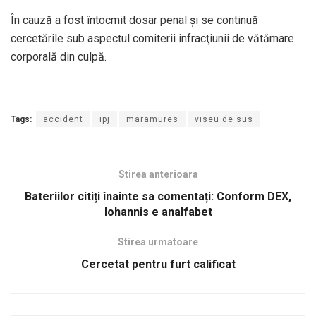
În cauză a fost întocmit dosar penal şi se continuă
cercetările sub aspectul comiterii infracţiunii de vătămare
corporală din culpă.
Tags:
accident
ipj
maramures
viseu de sus
Stirea anterioara
Bateriilor citiți înainte sa comentați: Conform DEX,
Iohannis e analfabet
Stirea urmatoare
Cercetat pentru furt calificat