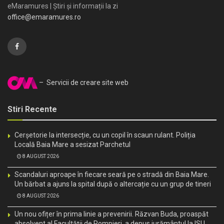
eMaramures | Știri și informații la zi
office@emaramures.ro
– Servicii de creare site web
Stiri Recente
Cerșetorie la intersecție, cu un copil în scaun rulant. Poliția
Locală Baia Mare a sesizat Parchetul
8 AUGUST 2026
Scandaluri aproape în fiecare seară pe o stradă din Baia Mare.
Un bărbat a ajuns la spital după o altercație cu un grup de tineri
8 AUGUST 2026
Un nou ofițer în prima linie a prevenirii. Răzvan Buda, proaspăt
absolvent al Facultății de Pompieri, a depus jurământul la ISU