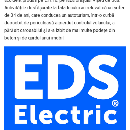
accident produs pe D.N.18, pe raza oraşului Vişeu de Sus.
Activităţile desfăşurate la faţa locului au relevat că un şofer
de 34 de ani, care conducea un autoturism, într-o curbă
deosebit de periculoasă a pierdut controlul volanului, a
părăsit carosabilul şi s-a izbit de mai multe podeţe din
beton şi de gardul unui imobil.