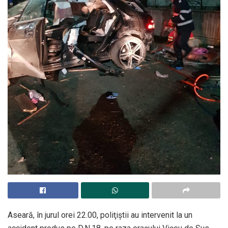
Aseară, în jurul orei 22.00, poliţiştii au intervenit la un