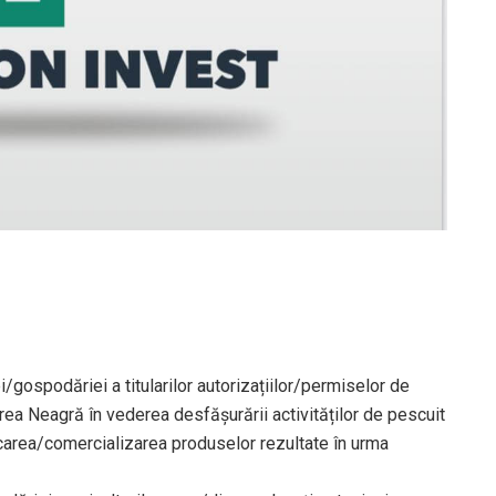
ei/gospodăriei a titularilor autorizațiilor/permiselor de
a Neagră în vederea desfășurării activităților de pescuit
icarea/comercializarea produselor rezultate în urma