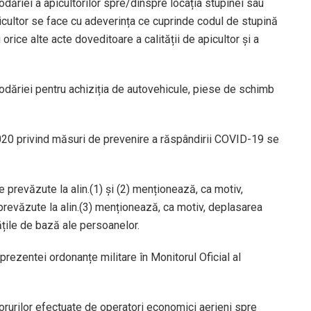
odăriei a apicultorilor spre/dinspre locația stupinei sau
icultor se face cu adeverința ce cuprinde codul de stupină
orice alte acte doveditoare a calității de apicultor și a
podăriei pentru achiziția de autovehicule, piese de schimb
/2020 privind măsuri de prevenire a răspândirii COVID-19 se
 prevăzute la alin.(1) și (2) menționează, ca motiv,
prevăzute la alin.(3) menționează, ca motiv, deplasarea
țile de bază ale persoanelor.
prezentei ordonanțe militare în Monitorul Oficial al
rurilor efectuate de operatori economici aerieni spre