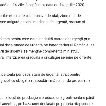
adă de 14 zile, începând cu data de 14 aprilie 2020.
urilor efectuate cu aeronave de stat, zborurilor de
are asigură servicii medicale de urgență, precum și
durata pentru care este instituită starea de urgență prin
i dacă starea de urgență pe întreg teritoriul României se
tării de urgență se menține competența ministrului
ară, interzicerea graduală a circulației aeriene pe diferite
pe toată perioada stării de urgență, strict pentru
agricol, cu obligația respectării măsurilor de prevenire a
 de la locul de producție a produselor agroalimentare până
rul acesteia, pe baza unei declarații pe propria răspundere