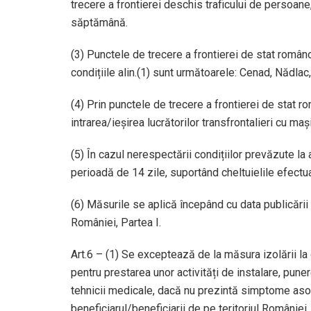
trecere a frontierei deschis traficului de persoane,
săptămână.
(3) Punctele de trecere a frontierei de stat român
condițiile alin.(1) sunt următoarele: Cenad, Nădlac,
(4) Prin punctele de trecere a frontierei de stat r
intrarea/ieșirea lucrătorilor transfrontalieri cu mașin
(5) În cazul nerespectării condițiilor prevăzute la 
perioadă de 14 zile, suportând cheltuielile efectua
(6) Măsurile se aplică începând cu data publicării 
României, Partea I.
Art.6 – (1) Se exceptează de la măsura izolării la
pentru prestarea unor activități de instalare, pun
tehnicii medicale, dacă nu prezintă simptome aso
beneficiarul/beneficiarii de pe teritoriul României.