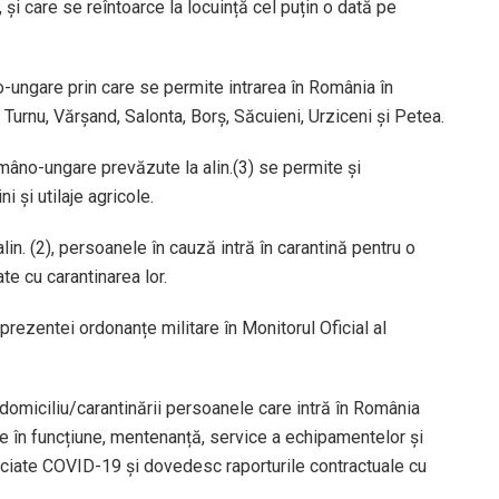
 și care se reîntoarce la locuință cel puțin o dată pe
o-ungare prin care se permite intrarea în România în
 Turnu, Vărșand, Salonta, Borș, Săcuieni, Urziceni și Petea.
omâno-ungare prevăzute la alin.(3) se permite și
i și utilaje agricole.
alin. (2), persoanele în cauză intră în carantină pentru o
te cu carantinarea lor.
prezentei ordonanțe militare în Monitorul Oficial al
 domiciliu/carantinării persoanele care intră în România
ere în funcțiune, mentenanță, service a echipamentelor și
ciate COVID-19 și dovedesc raporturile contractuale cu