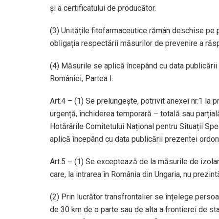
și a certificatului de producător.
(3) Unitățile fitofarmaceutice rămân deschise pe 
obligația respectării măsurilor de prevenire a răs
(4) Măsurile se aplică începând cu data publicării 
României, Partea I.
Art.4 – (1) Se prelungește, potrivit anexei nr.1 la 
urgență, închiderea temporară – totală sau parțială 
Hotărârile Comitetului Național pentru Situații Sp
aplică începând cu data publicării prezentei ordona
Art.5 – (1) Se exceptează de la măsurile de izolare 
care, la intrarea în România din Ungaria, nu prez
(2) Prin lucrător transfrontalier se înțelege perso
de 30 km de o parte sau de alta a frontierei de st