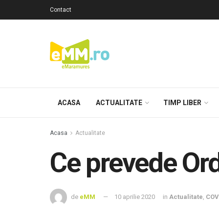
Contact
ACASA
ACTUALITATE
TIMP LIBER
Acasa
Actualitate
Ce prevede Ord
de
eMM
10 aprilie 2020
in
Actualitate
,
COV