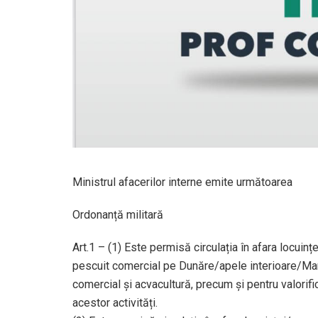
Ministrul afacerilor interne emite următoarea
Ordonanță militară
Art.1 – (1) Este permisă circulația în afara locuinț
pescuit comercial pe Dunăre/apele interioare/Mare
comercial și acvacultură, precum și pentru valorif
acestor activități.