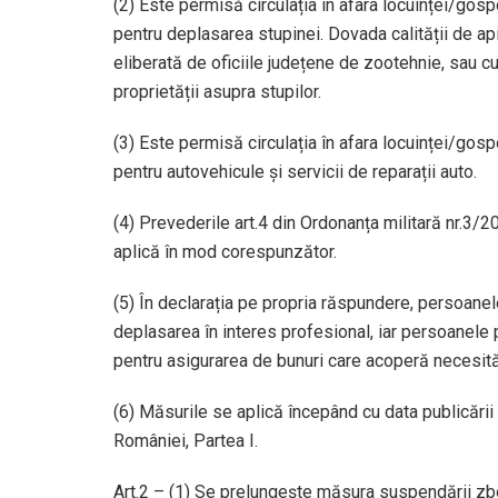
(2) Este permisă circulația în afara locuinței/gosp
pentru deplasarea stupinei. Dovada calității de ap
eliberată de oficiile județene de zootehnie, sau cu 
proprietății asupra stupilor.
(3) Este permisă circulația în afara locuinței/gos
pentru autovehicule și servicii de reparații auto.
(4) Prevederile art.4 din Ordonanța militară nr.3
aplică în mod corespunzător.
(5) În declarația pe propria răspundere, persoanele
deplasarea în interes profesional, iar persoanele 
pentru asigurarea de bunuri care acoperă necesită
(6) Măsurile se aplică începând cu data publicării 
României, Partea I.
Art.2 – (1) Se prelungește măsura suspendării zbo