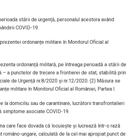
perioada stării de urgență, personalul acestora având
pândirii COVID-19.
prezentei ordonanțe militare în Monitorul Oficial al
prezenta ordonanță militară, pe întreaga perioadă a stării de
– a punctelor de trecere a frontierei de stat, stabilită prin
eciale de Urgență nr.8/2020 și nr.12/2020. (2) Măsura se
nțe militare în Monitorul Oficial al României, Partea I.
la domiciliu sau de carantinare, lucrătorii transfrontalieri
intă simptome asociate COVID-19.
ana care face dovada că locuiește și lucrează într-o rază
at româno-ungare, calculată de la cel mai apropiat punct de