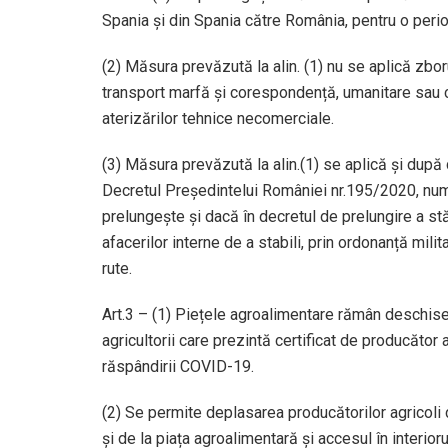
Spania și din Spania către România, pentru o perio
(2) Măsura prevăzută la alin. (1) nu se aplică zbor
transport marfă și corespondență, umanitare sau c
aterizărilor tehnice necomerciale.
(3) Măsura prevăzută la alin.(1) se aplică și după 
Decretul Președintelui României nr.195/2020, numa
prelungește și dacă în decretul de prelungire a s
afacerilor interne de a stabili, prin ordonanță milit
rute.
Art.3 – (1) Piețele agroalimentare rămân deschise 
agricultorii care prezintă certificat de producător 
răspândirii COVID-19.
(2) Se permite deplasarea producătorilor agricoli
și de la piața agroalimentară și accesul în interio