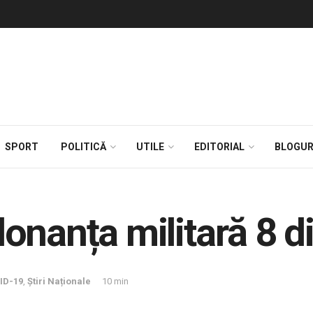
SPORT
POLITICĂ
UTILE
EDITORIAL
BLOGUR
onanța militară 8 d
ID-19
,
Știri Naționale
10 min