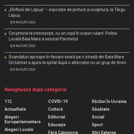
„Reflexii din Lăpuș” – expoziție de pictură și sculptură, la Târgu
Lăpuș
8 AUGUST 2026
Cerșetorie la intersecție, cu un copil în scaun rulant. Poliția
Locală Baia Mare a sesizat Parchetul
8 AUGUST 2026
Scandaluri aproape în fiecare seară pe o stradă din Baia Mare.
Un bărbat a ajuns la spital după o altercație cu un grup de tineri
8 AUGUST 2026
Navighează după categorie
112
COVID-19
Război În Ucraina
Actualitate
Cultură
Sănătate
Alegeri
Editorial
Social
Europarlamentare
Educaţie
Sport
Alegeri Locale
Fără Categorie
Știri Externe