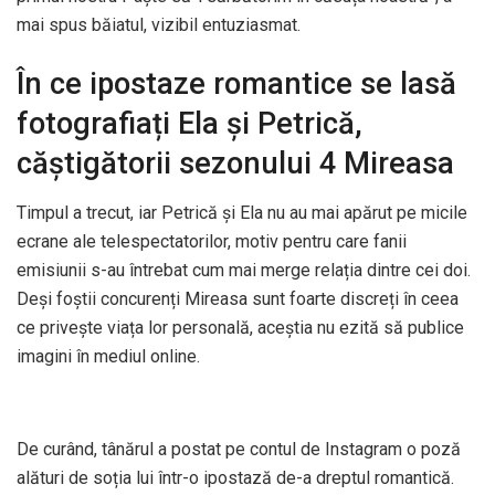
mai spus băiatul, vizibil entuziasmat.
În ce ipostaze romantice se lasă
fotografiați Ela și Petrică,
căștigătorii sezonului 4 Mireasa
Timpul a trecut, iar Petrică și Ela nu au mai apărut pe micile
ecrane ale telespectatorilor, motiv pentru care fanii
emisiunii s-au întrebat cum mai merge relația dintre cei doi.
Deși foștii concurenți Mireasa sunt foarte discreți în ceea
ce privește viața lor personală, aceștia nu ezită să publice
imagini în mediul online.
De curând, tânărul a postat pe contul de Instagram o poză
alături de soția lui într-o ipostază de-a dreptul romantică.