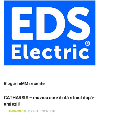
Bloguri eMM recente
CATHARSIS – muzica care îți dă ritmul după-
amiezii!
DE
EMARAMUREȘ
29 IULIE 2026
0