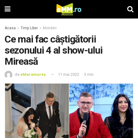
Acasa
Timp Liber
Monden
Ce mai fac câștigătorii
sezonului 4 al show-ului
Mireasă
de
eMaramureș
11 mai 2022
3 min