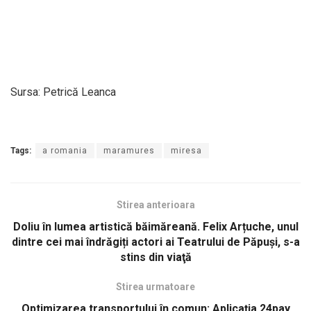
Sursa: Petrică Leanca
Tags:
a romania
maramures
miresa
Stirea anterioara
Doliu în lumea artistică băimăreană. Felix Arțuche, unul
dintre cei mai îndrăgiți actori ai Teatrului de Păpuși, s-a
stins din viaţă
Stirea urmatoare
Optimizarea transportului în comun: Aplicația 24pay