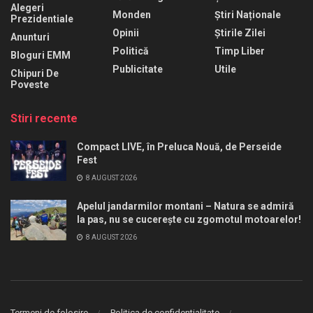
Alegeri
Monden
Știri Naționale
Prezidentiale
Opinii
Știrile Zilei
Anunturi
Politică
Timp Liber
Bloguri EMM
Publicitate
Utile
Chipuri De
Poveste
Stiri recente
Compact LIVE, în Preluca Nouă, de Perseide
Fest
8 AUGUST 2026
Apelul jandarmilor montani – Natura se admiră
la pas, nu se cucerește cu zgomotul motoarelor!
8 AUGUST 2026
Termeni de folosire
Politica de confidentialitate