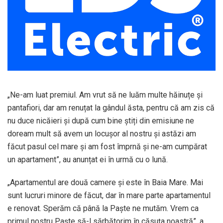
„Ne-am luat premiul. Am vrut să ne luăm multe hăinuțe și
pantafiori, dar am renuțat la gândul ăsta, pentru că am zis că
nu duce nicăieri și după cum bine știți din emisiune ne
doream mult să avem un locușor al nostru și astăzi am
făcut pasul cel mare și am fost împrnă și ne-am cumpărat
un apartament”, au anunțat ei în urmă cu o lună.
„Apartamentul are două camere și este în Baia Mare. Mai
sunt lucruri minore de făcut, dar în mare parte apartamentul
e renovat. Sperăm că până la Paște ne mutăm. Vrem ca
primul nostru Paște să-l sărbătorim în căsuța noastră”, a