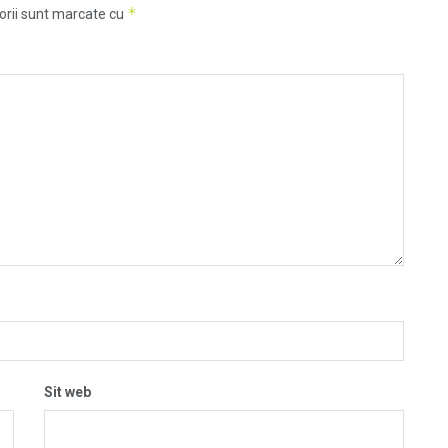
*
orii sunt marcate cu
Sit web