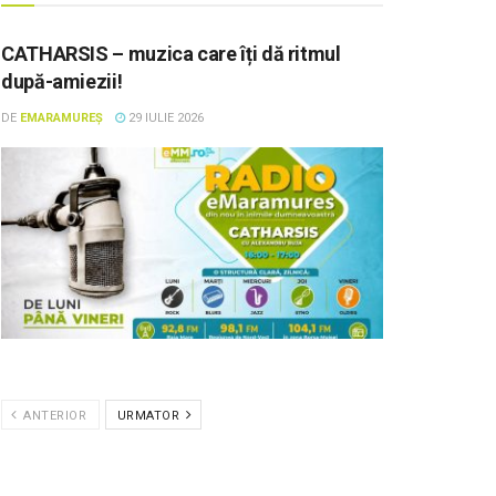
CATHARSIS – muzica care îți dă ritmul
după-amiezii!
DE
EMARAMUREȘ
29 IULIE 2026
ANTERIOR
URMATOR