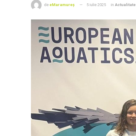
de
eMaramureș
5 iulie 2025
in
Actualitate