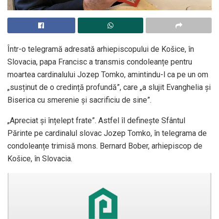
Într-o telegramă adresată arhiepiscopului de Košice, în
Slovacia, papa Francisc a transmis condoleanțe pentru
moartea cardinalului Jozep Tomko, amintindu-l ca pe un om
„susținut de o credință profundă”, care „a slujit Evanghelia și
Biserica cu smerenie și sacrificiu de sine”.
„Apreciat și înțelept frate”. Astfel îl definește Sfântul
Părinte pe cardinalul slovac Jozep Tomko, în telegrama de
condoleanțe trimisă mons. Bernard Bober, arhiepiscop de
Košice, în Slovacia.