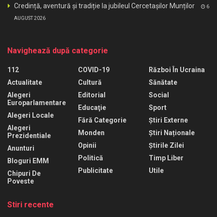
Credință, aventură și tradiție la jubileul Cercetașilor Munților
6
AUGUST 2026
Navighează după categorie
112
COVID-19
Război În Ucraina
Actualitate
Cultură
Sănătate
Alegeri
Editorial
Social
Europarlamentare
Educaţie
Sport
Alegeri Locale
Fără Categorie
Știri Externe
Alegeri
Monden
Știri Naționale
Prezidentiale
Opinii
Știrile Zilei
Anunturi
Politică
Timp Liber
Bloguri EMM
Publicitate
Utile
Chipuri De
Poveste
Stiri recente