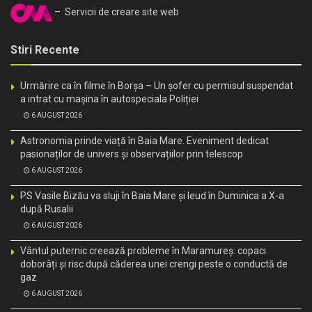
– Servicii de creare site web
Stiri Recente
Urmărire ca în filme în Borșa – Un șofer cu permisul suspendat
a intrat cu mașina în autospeciala Poliției
6 AUGUST 2026
Astronomia prinde viață în Baia Mare. Eveniment dedicat
pasionaților de univers și observațiilor prin telescop
6 AUGUST 2026
PS Vasile Bizău va sluji în Baia Mare și Ieud în Duminica a X-a
după Rusalii
6 AUGUST 2026
Vântul puternic creează probleme în Maramureș: copaci
doborâți și risc după căderea unei crengi peste o conductă de
gaz
6 AUGUST 2026