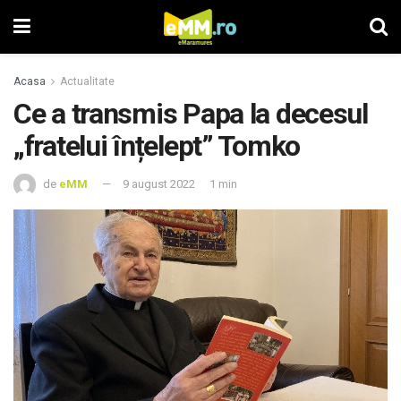
Acasa
Actualitate
Ce a transmis Papa la decesul
„fratelui înțelept” Tomko
de
eMM
9 august 2022
1 min