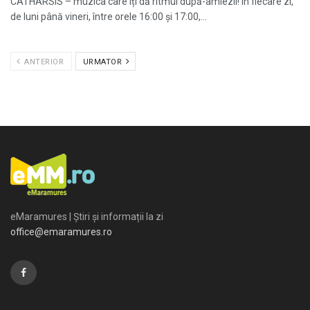
CATHARSIS – muzica care îți dă ritmul după-amiezii! În fiecare zi,
de luni până vineri, între orele 16:00 și 17:00,...
ANTERIOR
URMATOR
eMaramures | Știri și informații la zi
office@emaramures.ro