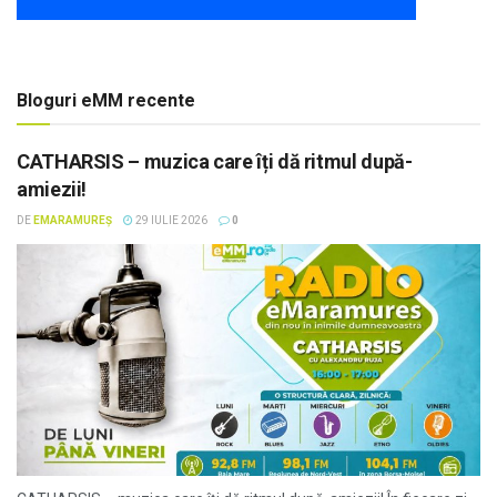
Bloguri eMM recente
CATHARSIS – muzica care îți dă ritmul după-
amiezii!
DE
EMARAMUREȘ
29 IULIE 2026
0