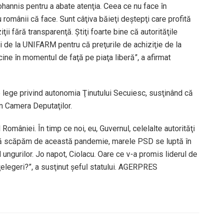
ohannis pentru a abate atenţia. Ceea ce nu face în
omânii că face. Sunt câţiva băieţi deştepţi care profită
ii fără transparenţă. Ştiţi foarte bine că autorităţile
i de la UNIFARM pentru că preţurile de achiziţie de la
ne în momentul de faţă pe piaţa liberă”, a afirmat
e lege privind autonomia Ţinutului Secuiesc, susţinând că
n Camera Deputaţilor.
 României. În timp ce noi, eu, Guvernul, celelalte autorităţi
 să scăpăm de această pandemie, marele PSD se luptă în
ungurilor. Jo napot, Ciolacu. Oare ce v-a promis liderul de
ţelegeri?”, a susţinut şeful statului. AGERPRES