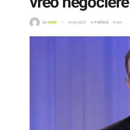
vreo negociere
de
eMM
4 mai 2020
in
Politică
3 min