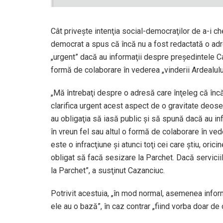
Cât priveşte intenţia social-democraţilor de a-i ch
democrat a spus că încă nu a fost redactată o adre
„urgent” dacă au informaţii despre preşedintele Cam
formă de colaborare în vederea „vinderii Ardealulu
„Mă întrebaţi despre o adresă care înţeleg că încă
clarifica urgent acest aspect de o gravitate deose
au obligaţia să iasă public şi să spună dacă au in
în vreun fel sau altul o formă de colaborare în ved
este o infracţiune şi atunci toţi cei care ştiu, oric
obligat să facă sesizare la Parchet. Dacă servici
la Parchet”, a susţinut Cazanciuc.
Potrivit acestuia, „în mod normal, asemenea inform
ele au o bază”, în caz contrar „fiind vorba doar de 