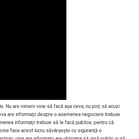
le. Nu are nimeni voie să facă aşa ceva, nu poţi să acuzi
eva are informaţii despre o asemenea negociere trebuie
menea informaţii trebuie să le facă publice, pentru că
 cine face acest lucru săvârşeşte cu siguranţă o
ţiuni, cine are informaţii are obligaţia să iasă public şi să