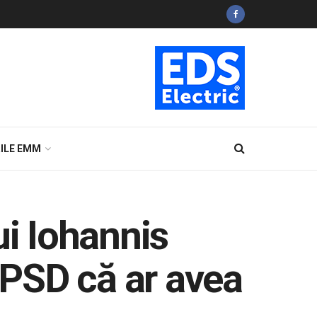
ILE EMM
ui Iohannis
i PSD că ar avea