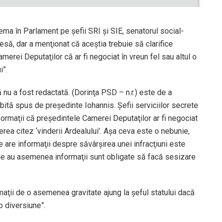
ema în Parlament pe şefii SRI şi SIE, senatorul social-
să, dar a menţionat că aceştia trebuie să clarifice
erei Deputaţilor că ar fi negociat în vreun fel sau altul o
i”.
 nu a fost redactată. (Dorinţa PSD – n.r.) este de a
bită spus de preşedinte Iohannis. Şefii serviciilor secrete
formaţii că preşedintele Camerei Deputaţilor ar fi negociat
erea citez ‘vinderii Ardealului’. Aşa ceva este o nebunie,
ine are informaţii despre săvârşirea unei infracţiuni este
ile au asemenea informaţii sunt obligate să facă sesizare
aţii de o asemenea gravitate ajung la şeful statului dacă
o diversiune”.