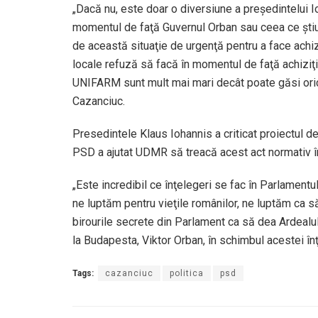
„Dacă nu, este doar o diversiune a preşedintelui I
momentul de faţă Guvernul Orban sau ceea ce ştiu r
de această situaţie de urgenţă pentru a face achiziţ
locale refuză să facă în momentul de faţă achiziţi
UNIFARM sunt mult mai mari decât poate găsi orici
Cazanciuc.
Presedintele Klaus Iohannis a criticat proiectul d
PSD a ajutat UDMR să treacă acest act normativ î
„Este incredibil ce înţelegeri se fac în Parlamentul
ne luptăm pentru vieţile românilor, ne luptăm ca
birourile secrete din Parlament ca să dea Ardealul 
la Budapesta, Viktor Orban, în schimbul acestei în
Tags:
cazanciuc
politica
psd