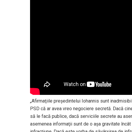
„Afirmaţiile preşedintelui Iohannis sunt inadmisibi
PSD că ar avea vreo negociere secretă. Dacă cin
să le facă publice, dacă serviciile secrete au ase
asemenea informaţii sunt de o aşa gravitate încât
infracţiune. Dacă este vorba de săvârşirea de infrac