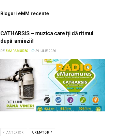
Bloguri eMM recente
CATHARSIS – muzica care îți dă ritmul
după-amiezii!
DE
EMARAMUREȘ
29 IULIE 2026
ANTERIOR
URMATOR