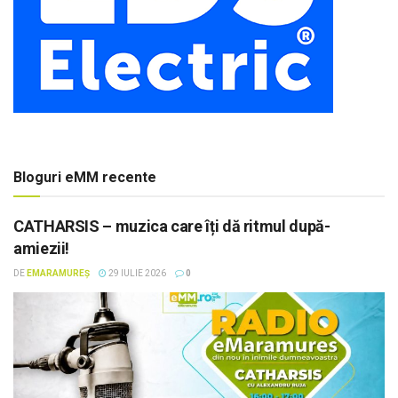
Bloguri eMM recente
CATHARSIS – muzica care îți dă ritmul după-
amiezii!
DE
EMARAMUREȘ
29 IULIE 2026
0