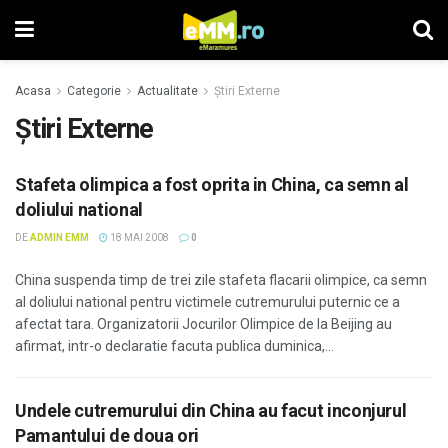
Acasa
Categorie
Actualitate
Știri Externe
Știri Externe
Stafeta olimpica a fost oprita in China, ca semn al
doliului national
DE
ADMIN EMM
18 MAI 2008
0
China suspenda timp de trei zile stafeta flacarii olimpice, ca semn
al doliului national pentru victimele cutremurului puternic ce a
afectat tara. Organizatorii Jocurilor Olimpice de la Beijing au
afirmat, intr-o declaratie facuta publica duminica,...
Undele cutremurului din China au facut inconjurul
Pamantului de doua ori