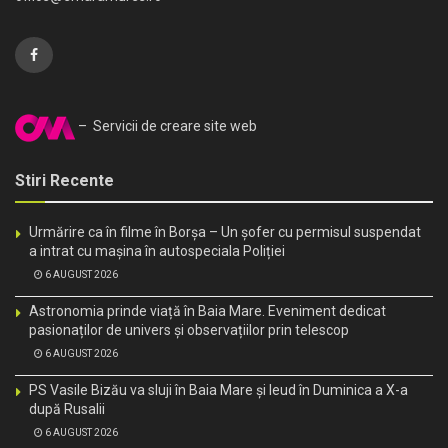
– Servicii de creare site web
Stiri Recente
Urmărire ca în filme în Borșa – Un șofer cu permisul suspendat
a intrat cu mașina în autospeciala Poliției
6 AUGUST 2026
Astronomia prinde viață în Baia Mare. Eveniment dedicat
pasionaților de univers și observațiilor prin telescop
6 AUGUST 2026
PS Vasile Bizău va sluji în Baia Mare și Ieud în Duminica a X-a
după Rusalii
6 AUGUST 2026