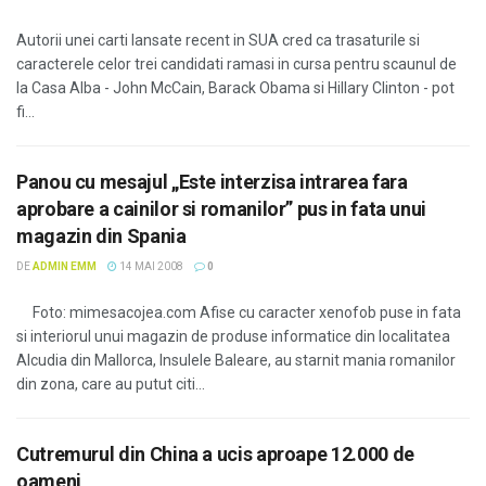
Autorii unei carti lansate recent in SUA cred ca trasaturile si
caracterele celor trei candidati ramasi in cursa pentru scaunul de
la Casa Alba - John McCain, Barack Obama si Hillary Clinton - pot
fi...
Panou cu mesajul „Este interzisa intrarea fara
aprobare a cainilor si romanilor” pus in fata unui
magazin din Spania
DE
ADMIN EMM
14 MAI 2008
0
Foto: mimesacojea.com Afise cu caracter xenofob puse in fata
si interiorul unui magazin de produse informatice din localitatea
Alcudia din Mallorca, Insulele Baleare, au starnit mania romanilor
din zona, care au putut citi...
Cutremurul din China a ucis aproape 12.000 de
oameni