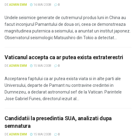
DE
ADMIN EMM
16 MAI 2008
0
Undele seismice generate de cutremurul produs luni in China au
facut inconjurul Pamantului de doua ori, ceea ce demonstreaza
magnitudinea puternica a seismului, a anuntat un institut japonez.
Observatorul seismologic Matsushiro din Tokio a detectat...
Vaticanul accepta ca ar putea exista extraterestri
DE
ADMIN EMM
15 MAI 2008
0
Acceptarea faptului ca ar putea exista viata si in alte parti ale
Universului, departe de Pamant nu contravine credintei in
Dumnezeu, a declarat astronomul sef de la Vatican. Parintele
Jose Gabriel Funes, directorul iezuit al...
Candidatii la presedintia SUA, analizati dupa
semnatura
DE
ADMIN EMM
15 MAI 2008
0