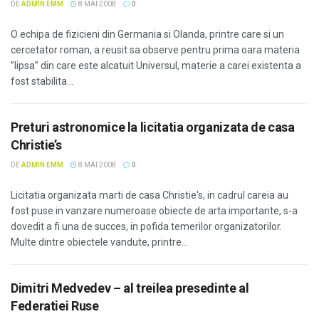
DE
ADMIN EMM
8 MAI 2008
0
O echipa de fizicieni din Germania si Olanda, printre care si un
cercetator roman, a reusit sa observe pentru prima oara materia
”lipsa” din care este alcatuit Universul, materie a carei existenta a
fost stabilita...
Preturi astronomice la licitatia organizata de casa
Christie’s
DE
ADMIN EMM
8 MAI 2008
0
Licitatia organizata marti de casa Christie's, in cadrul careia au
fost puse in vanzare numeroase obiecte de arta importante, s-a
dovedit a fi una de succes, in pofida temerilor organizatorilor.
Multe dintre obiectele vandute, printre...
Dimitri Medvedev – al treilea presedinte al
Federatiei Ruse