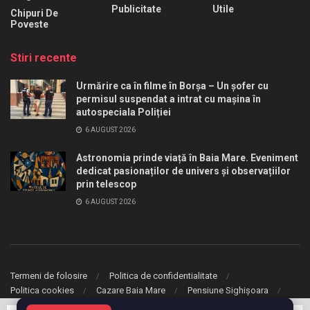
Publicitate
Utile
Chipuri De
Poveste
Stiri recente
Urmărire ca în filme în Borșa – Un șofer cu
permisul suspendat a intrat cu mașina în
autospeciala Poliției
6 AUGUST 2026
Astronomia prinde viață în Baia Mare. Eveniment
dedicat pasionaților de univers și observațiilor
prin telescop
6 AUGUST 2026
Termeni de folosire
Politica de confidentialitate
Politica cookies
Cazare Baia Mare
Pensiune Sighișoara