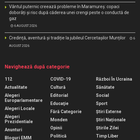
Vântul puternic creează probleme în Maramureș: copaci
doborâți și risc după căderea unei crengi peste o conductă de
gaz
6 AUGUST 2026
Credință, aventură și tradiție la jubileul Cercetașilor Munților
6
AUGUST 2026
Navighează după categorie
112
COVID-19
Război În Ucraina
Actualitate
Cultură
Sănătate
Alegeri
Editorial
Social
Europarlamentare
Educaţie
Sport
Alegeri Locale
Fără Categorie
Știri Externe
Alegeri
Monden
Știri Naționale
Prezidentiale
Opinii
Știrile Zilei
Anunturi
Politică
Timp Liber
Bloguri EMM