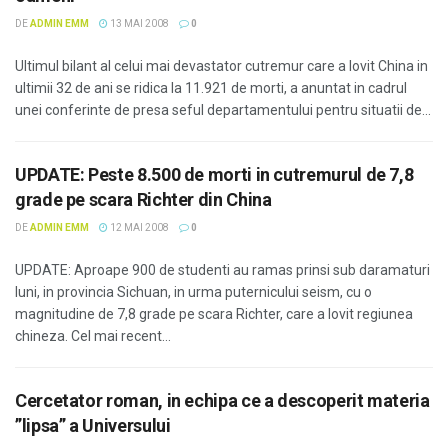
DE
ADMIN EMM
13 MAI 2008
0
Ultimul bilant al celui mai devastator cutremur care a lovit China in
ultimii 32 de ani se ridica la 11.921 de morti, a anuntat in cadrul
unei conferinte de presa seful departamentului pentru situatii de...
UPDATE: Peste 8.500 de morti in cutremurul de 7,8
grade pe scara Richter din China
DE
ADMIN EMM
12 MAI 2008
0
UPDATE: Aproape 900 de studenti au ramas prinsi sub daramaturi
luni, in provincia Sichuan, in urma puternicului seism, cu o
magnitudine de 7,8 grade pe scara Richter, care a lovit regiunea
chineza. Cel mai recent...
Cercetator roman, in echipa ce a descoperit materia
”lipsa” a Universului