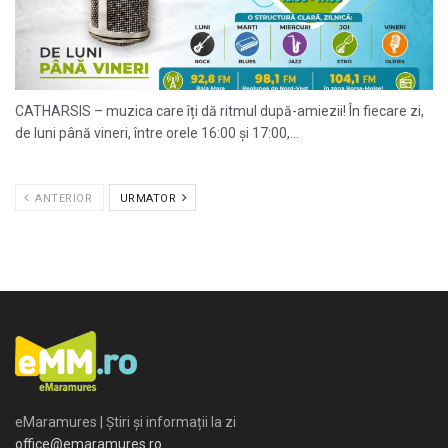
CATHARSIS – muzica care îți dă ritmul după-amiezii! În fiecare zi,
de luni până vineri, între orele 16:00 și 17:00,...
ANTERIOR
URMATOR
eMaramures | Știri și informații la zi
office@emaramures.ro