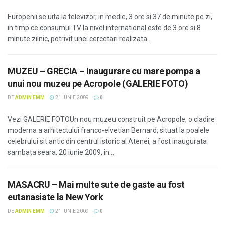
Europenii se uita la televizor, in medie, 3 ore si 37 de minute pe zi,
in timp ce consumul TV la nivel international este de 3 ore si 8
minute zilnic, potrivit unei cercetari realizata...
MUZEU – GRECIA – Inaugurare cu mare pompa a
unui nou muzeu pe Acropole (GALERIE FOTO)
DE
ADMIN EMM
21 IUNIE 2009
0
Vezi GALERIE FOTOUn nou muzeu construit pe Acropole, o cladire
moderna a arhitectului franco-elvetian Bernard, situat la poalele
celebrului sit antic din centrul istoric al Atenei, a fost inaugurata
sambata seara, 20 iunie 2009, in...
MASACRU – Mai multe sute de gaste au fost
eutanasiate la New York
DE
ADMIN EMM
21 IUNIE 2009
0