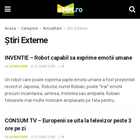
Acasa
Categorie
Actualitate
Știri Externe
Știri Externe
INVENTIE – Robot capabil sa exprime emotii umane
DE
ADMIN EMM
27 IUNIE 2009
0
Un robot care poate exprima sapte emotii umane a fost prezentat
recent in Japonia,. Robotul, numit Kobian, poate ”trai” emotii
precum incantarea, uimirea, tristetea sau antipatia. Kobian
foloseste mai multe motoare amplasate pe fata pentru...
CONSUM TV – Europenii se uita la televizor peste 3
ore pe zi
DE
ADMIN EMM
23 IUNIE 2009
0