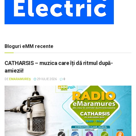
Bloguri eMM recente
CATHARSIS – muzica care îți dă ritmul după-
amiezii!
DE
EMARAMUREȘ
29 IULIE 2026
0