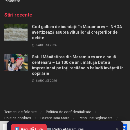
Poveste
Stiri recente
Cod galben de inundații în Maramureș – INHGA
avertizează asupra viiturilor și creșterilor de
debite
6 AUGUST 2026
Satul Mănăstirea din Maramureș are o nouă
centenară – La 100 de ani, mătușa Dote a
impresionat pe toți recitând o baladă învățată în
copilărie
6 AUGUST 2026
Termeni de folosire
Politica de confidentialitate
Politica cookies
Cazare Baia Mare
Pensiune Sighișoara
✕
© 2020 eMaramures. Toate drepturile rezervate.
Ascultă Live
Radio eMaramureș