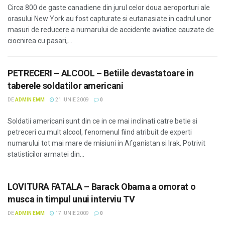
Circa 800 de gaste canadiene din jurul celor doua aeroporturi ale
orasului New York au fost capturate si eutanasiate in cadrul unor
masuri de reducere a numarului de accidente aviatice cauzate de
ciocnirea cu pasari,...
PETRECERI – ALCOOL – Betiile devastatoare in
taberele soldatilor americani
DE
ADMIN EMM
21 IUNIE 2009
0
Soldatii americani sunt din ce in ce mai inclinati catre betie si
petreceri cu mult alcool, fenomenul fiind atribuit de experti
numarului tot mai mare de misiuni in Afganistan si Irak. Potrivit
statisticilor armatei din...
LOVITURA FATALA – Barack Obama a omorat o
musca in timpul unui interviu TV
DE
ADMIN EMM
17 IUNIE 2009
0