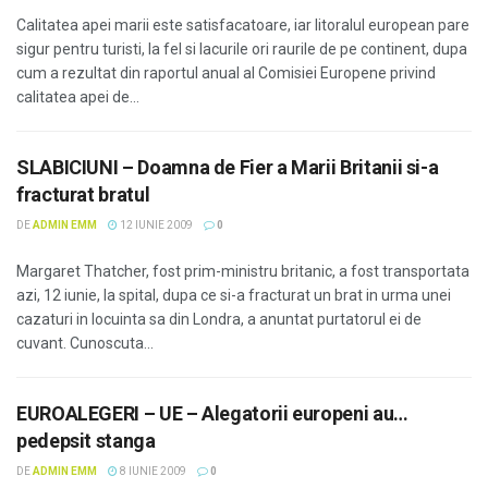
Calitatea apei marii este satisfacatoare, iar litoralul european pare
sigur pentru turisti, la fel si lacurile ori raurile de pe continent, dupa
cum a rezultat din raportul anual al Comisiei Europene privind
calitatea apei de...
SLABICIUNI – Doamna de Fier a Marii Britanii si-a
fracturat bratul
DE
ADMIN EMM
12 IUNIE 2009
0
Margaret Thatcher, fost prim-ministru britanic, a fost transportata
azi, 12 iunie, la spital, dupa ce si-a fracturat un brat in urma unei
cazaturi in locuinta sa din Londra, a anuntat purtatorul ei de
cuvant. Cunoscuta...
EUROALEGERI – UE – Alegatorii europeni au…
pedepsit stanga
DE
ADMIN EMM
8 IUNIE 2009
0