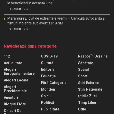
la beneficiari în această lună
6 AUGUST 2026
Maramureș, lovit de extremele vremii – Caniculă sufocantă și
furtuni violente sub avertizări ANM
6 AUGUST 2026
Navighează după categorie
112
COVID-19
Război În Ucraina
Actualitate
Cultură
Sănătate
Alegeri
Editorial
Social
Europarlamentare
Educaţie
Sport
Alegeri Locale
Fără Categorie
Știri Externe
Alegeri
Monden
Știri Naționale
Prezidentiale
Opinii
Știrile Zilei
Anunturi
Politică
Timp Liber
Bloguri EMM
Publicitate
Utile
Chipuri De