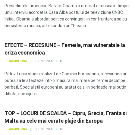
Presedintele american Barack Obama a omorat o musca in timpul
unui interviu acordat la Casa Alba postului de televiziune CNBC.
Initial, Obama a abordat politica convingerii in confruntarea sa cu
persistenta musca, adresandu-i un ”Pleaca...
EFECTE – RECESIUNE – Femeile, mai vulnerabile la
criza economica
DE
ADMIN EMM
17 IUNIE 2009
0
Potrivit unui studiu realizat de Comisia Europeana, recesiunea ar
putea sa le afecteze intr-o masura mai mare pe femei decat pe
barbati. Specialistii europeni au aratat ca si in perioade mai putin
dificile, somajul si...
TOP – LOCURI DE SCALDA – Cipru, Grecia, Franta si
Malta au cele mai curate plaje din Europa
DE
ADMIN EMM
13 IUNIE 2009
0