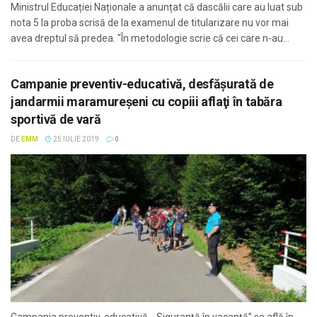
Ministrul Educației Naționale a anunțat că dascălii care au luat sub
nota 5 la proba scrisă de la examenul de titularizare nu vor mai
avea dreptul să predea. "În metodologie scrie că cei care n-au...
Campanie preventiv-educativă, desfăşurată de
jandarmii maramureşeni cu copiii aflaţi în tabăra
sportivă de vară
DE
EMM
25 IULIE 2019
0