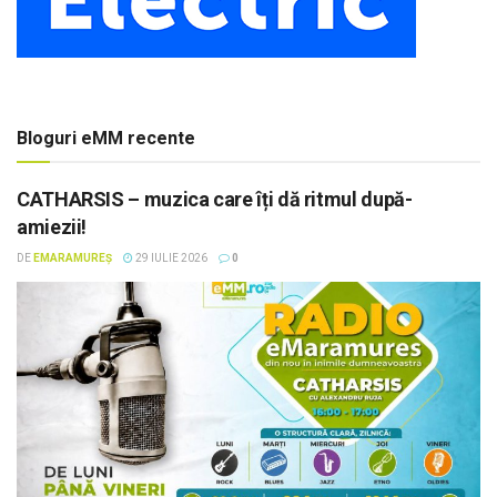
Bloguri eMM recente
CATHARSIS – muzica care îți dă ritmul după-
amiezii!
DE
EMARAMUREȘ
29 IULIE 2026
0