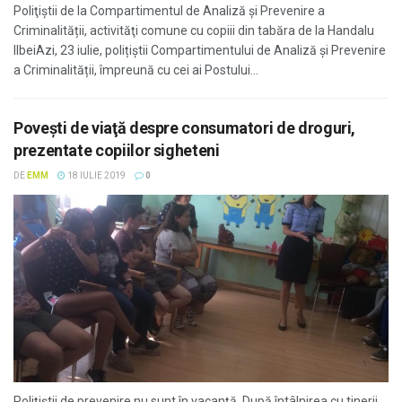
Poliţiştii de la Compartimentul de Analiză și Prevenire a
Criminalității, activităţi comune cu copiii din tabăra de la Handalu
IlbeiAzi, 23 iulie, polițiștii Compartimentului de Analiză și Prevenire
a Criminalității, împreună cu cei ai Postului...
Poveşti de viaţă despre consumatori de droguri,
prezentate copiilor sigheteni
DE
EMM
18 IULIE 2019
0
Poliţiştii de prevenire nu sunt în vacanţă. După întâlnirea cu tinerii