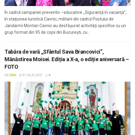
În cadrul campaniei preventiv –educative ,,Siguranţă în vacanţă”,
în staţiunea turistică Cavnic, militarii din cadrul Postului de
Jandarmi Montan Cavnic au desfăşurat activităţi specifice cu un
grup format din 95 de copii din Bucureşti, cu...
Tabăra de vară „Sfântul Sava Brancovici”,
Mănăstirea Moisei. Ediția a X-a, o ediție aniversară –
FOTO
DE
EMM
31 IULIE 2019
0