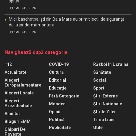
spital
8 AUGUST 2026
Micii baschetbaliști din Baia Mare au primit lecții de siguranță
de la jandarmii montani
8 AUGUST 2026
Navighează după categorie
112
COVID-19
Război În Ucraina
Actualitate
Cultură
Sănătate
Alegeri
Editorial
Social
Europarlamentare
Educaţie
Sport
Alegeri Locale
Fără Categorie
Știri Externe
Alegeri
Monden
Știri Naționale
Prezidentiale
Opinii
Știrile Zilei
Anunturi
Politică
Timp Liber
Bloguri EMM
Publicitate
Utile
Chipuri De
Poveste