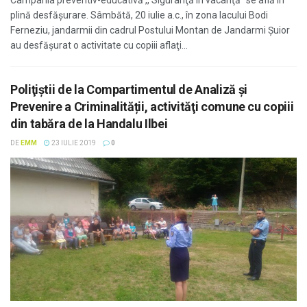
Campania preventiv-educativă ,, Siguranţă în vacanţă” se află în
plină desfăşurare. Sâmbătă, 20 iulie a.c., în zona lacului Bodi
Ferneziu, jandarmii din cadrul Postului Montan de Jandarmi Şuior
au desfăşurat o activitate cu copiii aflaţi...
Poliţiştii de la Compartimentul de Analiză și
Prevenire a Criminalității, activităţi comune cu copiii
din tabăra de la Handalu Ilbei
DE
EMM
23 IULIE 2019
0