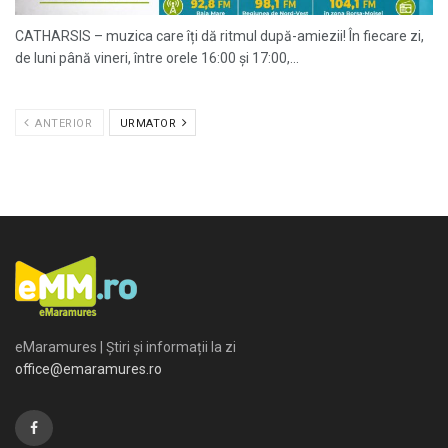
CATHARSIS – muzica care îți dă ritmul după-amiezii! În fiecare zi,
de luni până vineri, între orele 16:00 și 17:00,...
ANTERIOR
URMATOR
eMaramures | Știri și informații la zi
office@emaramures.ro