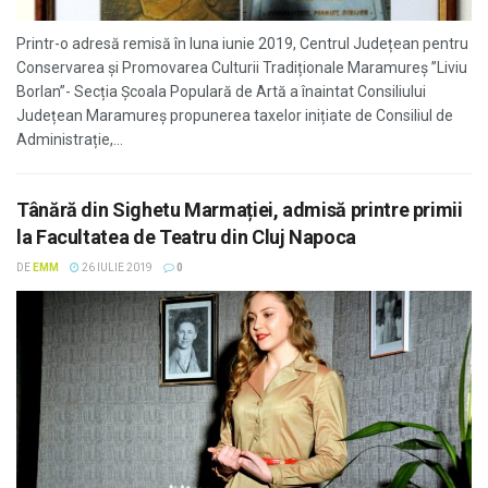
Printr-o adresă remisă în luna iunie 2019, Centrul Județean pentru
Conservarea și Promovarea Culturii Tradiționale Maramureș ”Liviu
Borlan”- Secția Școala Populară de Artă a înaintat Consiliului
Județean Maramureș propunerea taxelor inițiate de Consiliul de
Administrație,...
Tânără din Sighetu Marmației, admisă printre primii
la Facultatea de Teatru din Cluj Napoca
DE
EMM
26 IULIE 2019
0