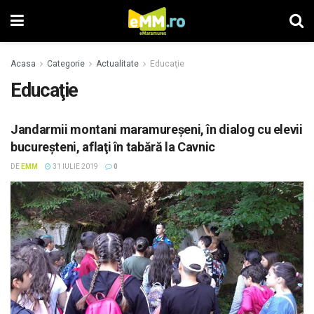
Acasa
Categorie
Actualitate
Educaţie
Educaţie
Jandarmii montani maramureşeni, în dialog cu elevii
bucureşteni, aflaţi în tabără la Cavnic
DE
EMM
31 IULIE 2019
0