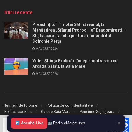
Stiri recente
Preasfințitul Timotei Sătmăreanul, la
Mănăstirea „Sfântul Proroc Ilie” Dragomirești –
Slujba parastasului pentru arhimandritul
Sofronie Perța
9 AUGUST 2026
Volei. Știința Explorări începe noul sezon cu
Arcada Galați, la Baia Mare
9 AUGUST 2026
Termeni de folosire
Politica de confidentialitate
Politica cookies
Cazare Baia Mare
Pensiune Sighișoara
✕
© 2020 eMaramures. Toate drepturile rezervate.
Ascultă Live
Radio eMaramureș