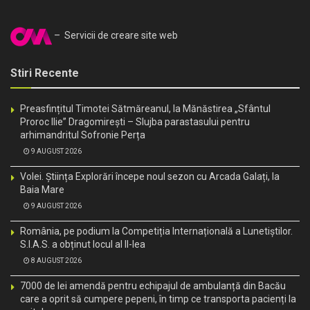
– Servicii de creare site web
Stiri Recente
Preasfințitul Timotei Sătmăreanul, la Mănăstirea „Sfântul
Proroc Ilie” Dragomirești – Slujba parastasului pentru
arhimandritul Sofronie Perța
9 AUGUST 2026
Volei. Știința Explorări începe noul sezon cu Arcada Galați, la
Baia Mare
9 AUGUST 2026
România, pe podium la Competiția Internațională a Lunetiștilor.
S.I.A.S. a obținut locul al II-lea
8 AUGUST 2026
7000 de lei amendă pentru echipajul de ambulanță din Bacău
care a oprit să cumpere pepeni, în timp ce transporta pacienți la