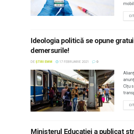
mobile
CI
Ideologia politică se opune gratu
demersurile!
DE
ȘTIRI EMM
17 FEBRUARIE 2021
0
Alian
anunța
Cîțu 
transp
CI
Ministerul Educației a publicat s