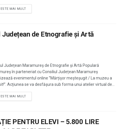
TESTE MAI MULT
l Județean de Etnografie și Artă
l Județean Maramureș de Etnografie și Artă Populară
ureș în parteneriat cu Consiliul Județean Maramureș
izează evenimentul online ”Mărțișor meșteșugit / La muzeu a
it!”. Acțiunea se va desfășura sub forma unui atelier virtual de...
TESTE MAI MULT
IE PENTRU ELEVI – 5.800 LIRE