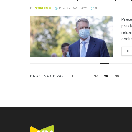
DE
ȘTIRI EMM
11 FEBRUARIE 2021
0
Preşe
presă
reluar
anali
CI
1
…
193
194
195
…
PAGE 194 OF 249