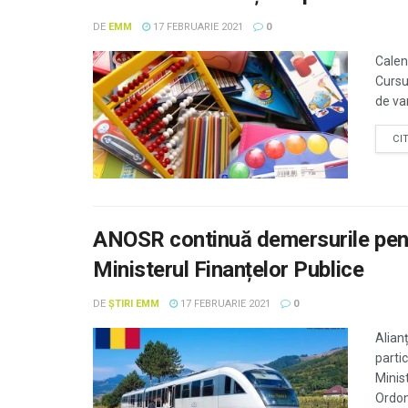
DE
EMM
17 FEBRUARIE 2021
0
Calen
Cursu
de var
CI
ANOSR continuă demersurile pentr
Ministerul Finanțelor Publice
DE
ȘTIRI EMM
17 FEBRUARIE 2021
0
Alian
partic
Minist
Ordona