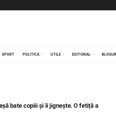
SPORT
POLITICĂ
UTILE
EDITORIAL
BLOGUR
ă bate copiii şi îi jigneşte. O fetiță a