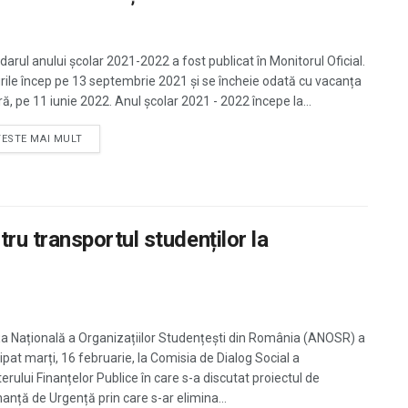
darul anului școlar 2021-2022 a fost publicat în Monitorul Oficial.
rile încep pe 13 septembrie 2021 și se încheie odată cu vacanța
ă, pe 11 iunie 2022. Anul școlar 2021 - 2022 începe la...
TESTE MAI MULT
u transportul studenților la
ța Națională a Organizațiilor Studențești din România (ANOSR) a
ipat marți, 16 februarie, la Comisia de Dialog Social a
erului Finanțelor Publice în care s-a discutat proiectul de
nță de Urgență prin care s-ar elimina...