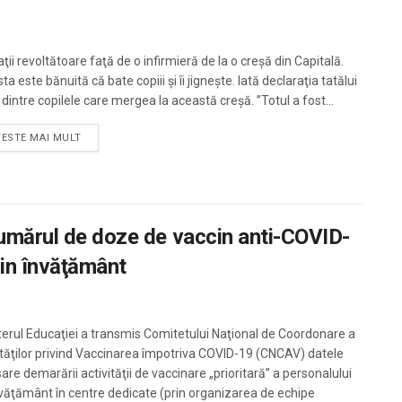
ii revoltătoare faţă de o infirmieră de la o creşă din Capitală.
a este bănuită că bate copiii şi îi jigneşte. Iată declaraţia tatălui
dintre copilele care mergea la această creşă. ”Totul a fost...
TESTE MAI MULT
numărul de doze de vaccin anti-COVID-
din învăţământ
terul Educaţiei a transmis Comitetului Naţional de Coordonare a
ităţilor privind Vaccinarea împotriva COVID-19 (CNCAV) datele
are demarării activităţii de vaccinare „prioritară” a personalului
nvăţământ în centre dedicate (prin organizarea de echipe