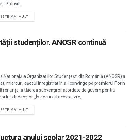
). Potrivit...
TESTE MAI MULT
ității studenților. ANOSR continuă
ța Națională a Organizațiilor Studențești din România (ANOSR) a
t, miercuri, eșecul înregistrat în a-l convinge pe premierul Florin
să renunțe la tăierea subvențiilor acordate de guvern pentru
ortul studenților. „În decursul acestei zile,...
TESTE MAI MULT
tructura anului școlar 2021-2022