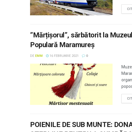
CI
”Mărțișorul”, sărbătorit la Muzeu
Populară Maramureș
DE
EMM
16 FEBRUARIE 2021
0
Muzeu
Maram
organ
popos
CI
POIENILE DE SUB MUNTE: DONAȚ