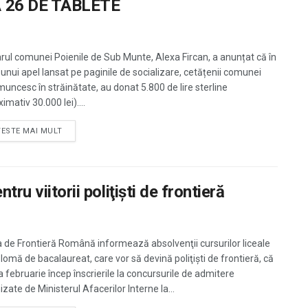
 26 DE TABLETE
rul comunei Poienile de Sub Munte, Alexa Fircan, a anunțat că în
unui apel lansat pe paginile de socializare, cetățenii comunei
muncesc în străinătate, au donat 5.800 de lire sterline
imativ 30.000 lei)....
TESTE MAI MULT
ru viitorii poliţişti de frontieră
ia de Frontieră Română informează absolvenţii cursurilor liceale
plomă de bacalaureat, care vor să devină poliţişti de frontieră, că
a februarie încep înscrierile la concursurile de admitere
zate de Ministerul Afacerilor Interne la...