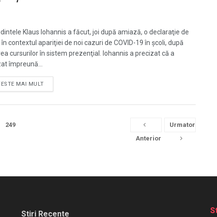
dintele Klaus Iohannis a făcut, joi după amiază, o declaraţie de
 în contextul apariţiei de noi cazuri de COVID-19 în şcoli, după
ea cursurilor în sistem prezenţial. Iohannis a precizat că a
zat împreună...
TESTE MAI MULT
249
Urmator
Anterior
S
Stiri Recente