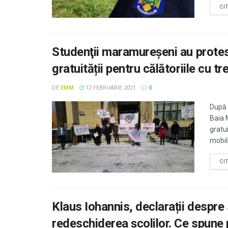
CI
Studenţii maramureşeni au protes
gratuității pentru călătoriile cu tr
DE
EMM
12 FEBRUARIE 2021
0
După 
Baia 
gratui
mobili
CI
Klaus Iohannis, declarații despre
redeschiderea școlilor. Ce spune 