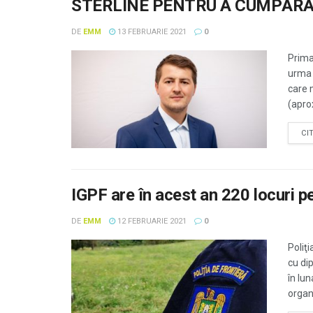
STERLINE PENTRU A CUMPĂRA
DE
EMM
13 FEBRUARIE 2021
0
Prima
urma 
care 
(aprox
CI
IGPF are în acest an 220 locuri pent
DE
EMM
12 FEBRUARIE 2021
0
Poliţ
cu di
în lun
organi