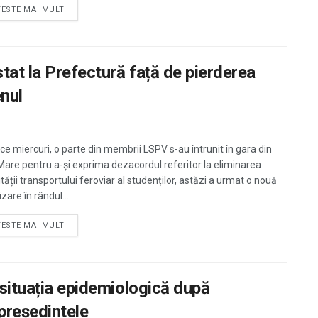
TESTE MAI MULT
tat la Prefectură față de pierderea
enul
ce miercuri, o parte din membrii LSPV s-au întrunit în gara din
Mare pentru a-și exprima dezacordul referitor la eliminarea
tății transportului feroviar al studenților, astăzi a urmat o nouă
zare în rândul...
TESTE MAI MULT
 situația epidemiologică după
președintele