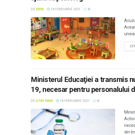
DE
EMM
18 FEBRUARIE 2021
0
Acuzaţ
Aceast
uneia 
CI
Ministerul Educaţiei a transmis 
19, necesar pentru personalului 
DE
ȘTIRI EMM
18 FEBRUARIE 2021
0
Minis
Activ
neces
din î