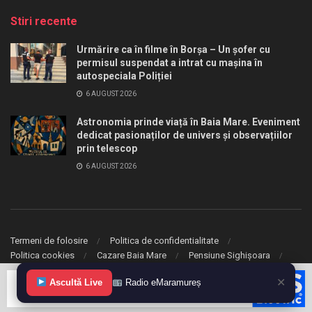
Stiri recente
Urmărire ca în filme în Borșa – Un șofer cu
permisul suspendat a intrat cu mașina în
autospeciala Poliției
6 AUGUST 2026
Astronomia prinde viață în Baia Mare. Eveniment
dedicat pasionaților de univers și observațiilor
prin telescop
6 AUGUST 2026
Termeni de folosire
Politica de confidentialitate
Politica cookies
Cazare Baia Mare
Pensiune Sighișoara
✕
Ascultă Live
Radio eMaramureș
© 2020 eMaramures. Toate drepturile rezervate.