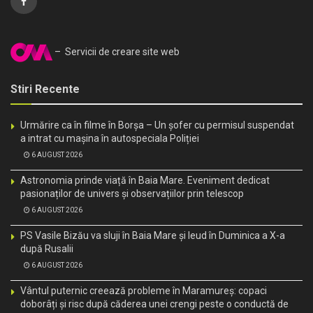
– Servicii de creare site web
Stiri Recente
Urmărire ca în filme în Borșa – Un șofer cu permisul suspendat
a intrat cu mașina în autospeciala Poliției
6 AUGUST 2026
Astronomia prinde viață în Baia Mare. Eveniment dedicat
pasionaților de univers și observațiilor prin telescop
6 AUGUST 2026
PS Vasile Bizău va sluji în Baia Mare și Ieud în Duminica a X-a
după Rusalii
6 AUGUST 2026
Vântul puternic creează probleme în Maramureș: copaci
doborâți și risc după căderea unei crengi peste o conductă de