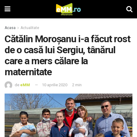
Acasa
Actualitate
Cătălin Moroșanu i-a făcut rost
de o casă lui Sergiu, tânărul
care a mers călare la
maternitate
de
eMM
10 aprilie 2020
2 min