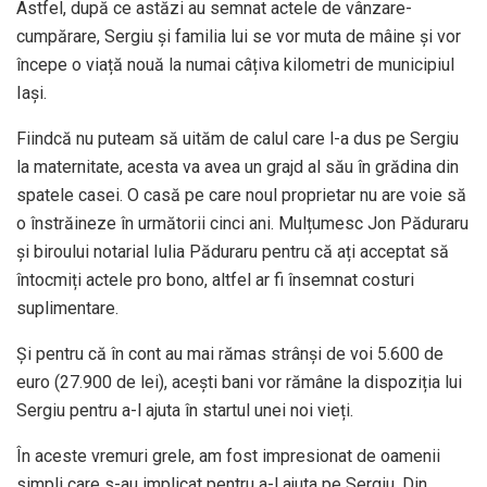
Astfel, după ce astăzi au semnat actele de vânzare-
cumpărare, Sergiu și familia lui se vor muta de mâine și vor
începe o viață nouă la numai câțiva kilometri de municipiul
Iași.
Fiindcă nu puteam să uităm de calul care l-a dus pe Sergiu
la maternitate, acesta va avea un grajd al său în grădina din
spatele casei. O casă pe care noul proprietar nu are voie să
o înstrăineze în următorii cinci ani. Mulțumesc Jon Păduraru
și biroului notarial Iulia Păduraru pentru că ați acceptat să
întocmiți actele pro bono, altfel ar fi însemnat costuri
suplimentare.
Și pentru că în cont au mai rămas strânși de voi 5.600 de
euro (27.900 de lei), acești bani vor rămâne la dispoziția lui
Sergiu pentru a-l ajuta în startul unei noi vieți.
În aceste vremuri grele, am fost impresionat de oamenii
simpli care s-au implicat pentru a-l ajuta pe Sergiu. Din