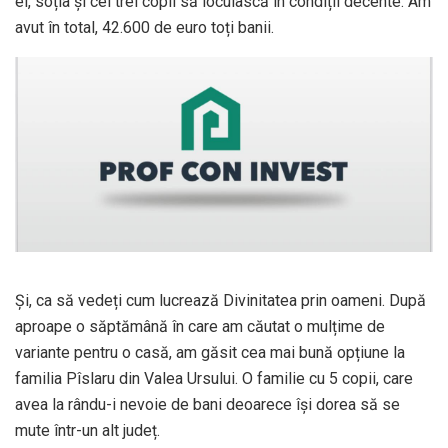
el, soția și cei trei copii să locuiască în condiții decente. Am
avut în total, 42.600 de euro toți banii.
Și, ca să vedeți cum lucrează Divinitatea prin oameni. După
aproape o săptămână în care am căutat o mulțime de
variante pentru o casă, am găsit cea mai bună opțiune la
familia Pîslaru din Valea Ursului. O familie cu 5 copii, care
avea la rându-i nevoie de bani deoarece își dorea să se
mute într-un alt județ.