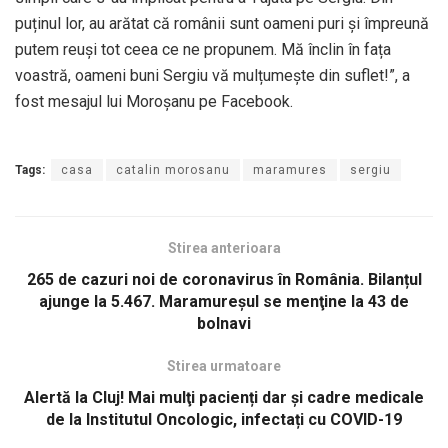
puținul lor, au arătat că românii sunt oameni puri și împreună
putem reuși tot ceea ce ne propunem. Mă înclin în fața
voastră, oameni buni Sergiu vă mulțumește din suflet!”, a
fost mesajul lui Moroșanu pe Facebook.
Tags:
casa
catalin morosanu
maramures
sergiu
Stirea anterioara
265 de cazuri noi de coronavirus în România. Bilanțul
ajunge la 5.467. Maramureşul se menţine la 43 de
bolnavi
Stirea urmatoare
Alertă la Cluj! Mai mulţi pacienți dar și cadre medicale
de la Institutul Oncologic, infectați cu COVID-19