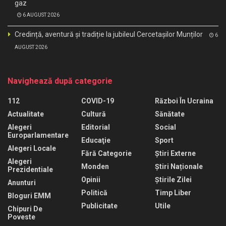
gaz
6 AUGUST 2026
Credință, aventură și tradiție la jubileul Cercetașilor Munților
6
AUGUST 2026
Navighează după categorie
112
COVID-19
Război În Ucraina
Actualitate
Cultură
Sănătate
Alegeri
Editorial
Social
Europarlamentare
Educaţie
Sport
Alegeri Locale
Fără Categorie
Știri Externe
Alegeri
Monden
Știri Naționale
Prezidentiale
Opinii
Știrile Zilei
Anunturi
Politică
Timp Liber
Bloguri EMM
Publicitate
Utile
Chipuri De
Poveste