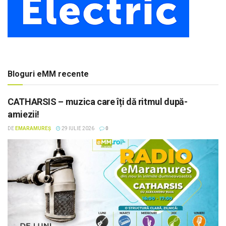
Bloguri eMM recente
CATHARSIS – muzica care îți dă ritmul după-
amiezii!
DE
EMARAMUREȘ
29 IULIE 2026
0