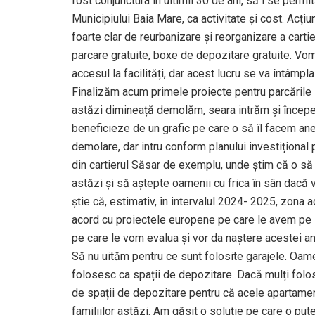
fost conjunctura în ultimii 30 de ani, să i se per
Municipiului Baia Mare, ca activitate și cost. Acți
foarte clar de reurbanizare și reorganizare a cartie
parcare gratuite, boxe de depozitare gratuite. Vom
accesul la facilități, dar acest lucru se va întâmpl
Finalizăm acum primele proiecte pentru parcările 
astăzi dimineață demolăm, seara intrăm și începe
beneficieze de un grafic pe care o să îl facem anex
demolare, dar intru conform planului investițional
din cartierul Săsar de exemplu, unde știm că o să
astăzi și să aștepte oamenii cu frica în sân dacă
știe că, estimativ, în intervalul 2024- 2025, zona a
acord cu proiectele europene pe care le avem pe
pe care le vom evalua și vor da naștere acestei an
Să nu uităm pentru ce sunt folosite garajele. Oamen
folosesc ca spații de depozitare. Dacă mulți fol
de spații de depozitare pentru că acele apartamen
familiilor astăzi. Am găsit o soluție pe care o pu