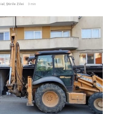
ial
,
Știrile Zilei
3 min