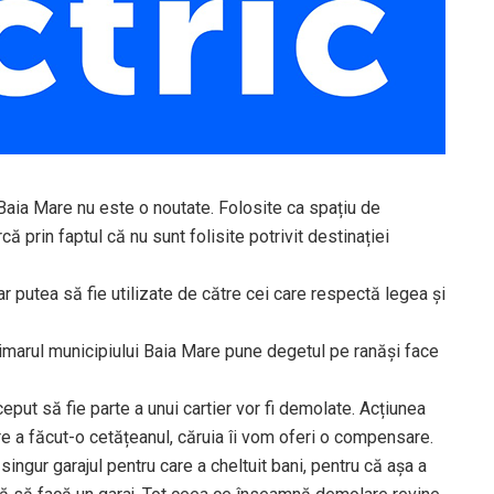
 Baia Mare nu este o noutate. Folosite ca spațiu de
că prin faptul că nu sunt folisite potrivit destinației
ar putea să fie utilizate de către cei care respectă legea și
imarul municipiului Baia Mare pune degetul pe ranăși face
eput să fie parte a unui cartier vor fi demolate. Acțiunea
re a făcut-o cetățeanul, căruia îi vom oferi o compensare.
ngur garajul pentru care a cheltuit bani, pentru că așa a