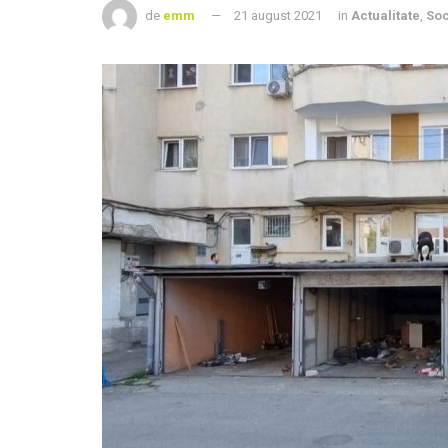
de
emm
21 august 2021
in
Actualitate
,
Soc