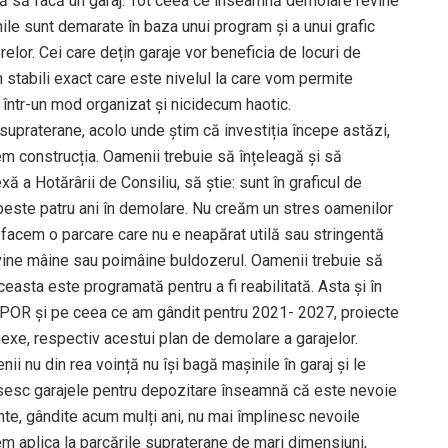
mită să facă un garaj. Tot ceea ce înseamnă demolare revine
unile sunt demarate în baza unui program și a unui grafic
relor. Cei care dețin garaje vor beneficia de locuri de
 stabili exact care este nivelul la care vom permite
a într-un mod organizat și nicidecum haotic.
supraterane, acolo unde știm că investiția începe astăzi,
m construcția. Oamenii trebuie să înțeleagă și să
ă a Hotărârii de Consiliu, să știe: sunt în graficul de
 peste patru ani în demolare. Nu creăm un stres oamenilor
 facem o parcare care nu e neapărat utilă sau stringentă
 vine mâine sau poimâine buldozerul. Oamenii trebuie să
ceasta este programată pentru a fi reabilitată. Asta și în
 POR și pe ceea ce am gândit pentru 2021- 2027, proiecte
exe, respectiv acestui plan de demolare a garajelor.
ii nu din rea voință nu își bagă mașinile în garaj și le
osesc garajele pentru depozitare înseamnă că este nevoie
te, gândite acum mulți ani, nu mai împlinesc nevoile
tem aplica la parcările supraterane de mari dimensiuni,