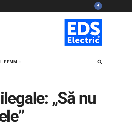
ILE EMM
ilegale: „Să nu
ele”