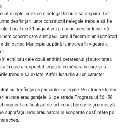
i.
e sunt simple: ceea ce e nelegal trebuie să dispară. Tot
rma desființării unor construcții nelegale trebuie să fie
liului Local din 31 august voi propune aleșilor locali să
spunem concret care sunt pașii care îi facem în anii următori.
e din partea Municipiului, până la intrarea în vigoare a
ct.
în echilibru cele două entități: cetățeanul și autoritatea
ra în care a respectat legea și în măsura în care și-a
ile trebuie să existe. Altfel, lucrurile au un caracter
ntrat cu desființarea parcărilor nelegale. Pe strada Florilor
ile unde erau garajele. Și pe strada Progresului 56 -58
cest moment am finalizat de schimbat bordurile și urmează
 pe suprafața unde erau parcările acoperite desființate pe
Cherecheș.