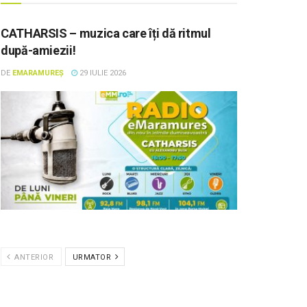
CATHARSIS – muzica care îți dă ritmul
după-amiezii!
DE
EMARAMUREȘ
29 IULIE 2026
ANTERIOR
URMATOR