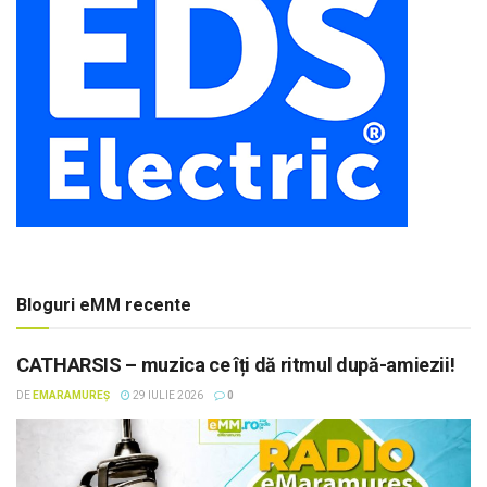
Bloguri eMM recente
CATHARSIS – muzica ce îți dă ritmul după-amiezii!
DE
EMARAMUREȘ
29 IULIE 2026
0