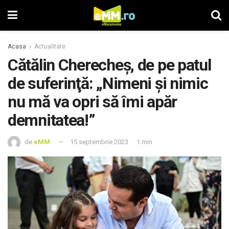
Acasa
Actualitate
Cătălin Cherecheş, de pe patul
de suferinţă: „Nimeni și nimic
nu mă va opri să îmi apăr
demnitatea!”
de
eMM
15 septembrie 2023
1 min