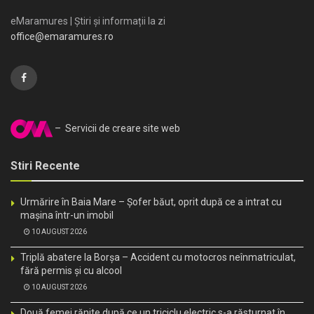
eMaramures | Știri și informații la zi
office@emaramures.ro
– Servicii de creare site web
Stiri Recente
Urmărire în Baia Mare – Șofer băut, oprit după ce a intrat cu
mașina într-un imobil
10 AUGUST 2026
Triplă abatere la Borșa – Accident cu motocros neînmatriculat,
fără permis și cu alcool
10 AUGUST 2026
Două femei rănite după ce un triciclu electric s-a răsturnat în