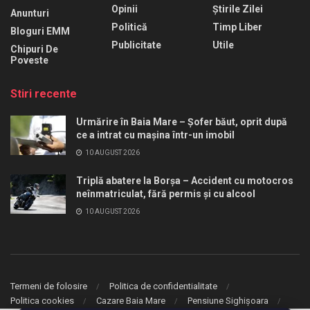
Opinii
Știrile Zilei
Anunturi
Politică
Timp Liber
Bloguri EMM
Publicitate
Utile
Chipuri De
Poveste
Stiri recente
Urmărire în Baia Mare – Șofer băut, oprit după
ce a intrat cu mașina într-un imobil
10 AUGUST 2026
Triplă abatere la Borșa – Accident cu motocros
neînmatriculat, fără permis și cu alcool
10 AUGUST 2026
Termeni de folosire
Politica de confidentialitate
Politica cookies
Cazare Baia Mare
Pensiune Sighișoara