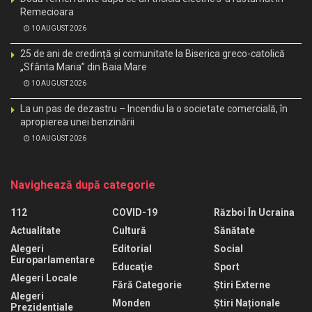
Remecioara
10 AUGUST 2026
25 de ani de credință și comunitate la Biserica greco-catolică
„Sfânta Maria” din Baia Mare
10 AUGUST 2026
La un pas de dezastru – Incendiu la o societate comercială, în
apropierea unei benzinării
10 AUGUST 2026
Navighează după categorie
112
COVID-19
Război În Ucraina
Actualitate
Cultură
Sănătate
Alegeri
Editorial
Social
Europarlamentare
Educaţie
Sport
Alegeri Locale
Fără Categorie
Știri Externe
Alegeri
Monden
Știri Naționale
Prezidentiale