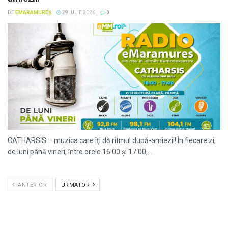
DE
EMARAMUREȘ
29 IULIE 2026
0
CATHARSIS – muzica care îți dă ritmul după-amiezii! În fiecare zi,
de luni până vineri, între orele 16:00 și 17:00,...
ANTERIOR
URMATOR