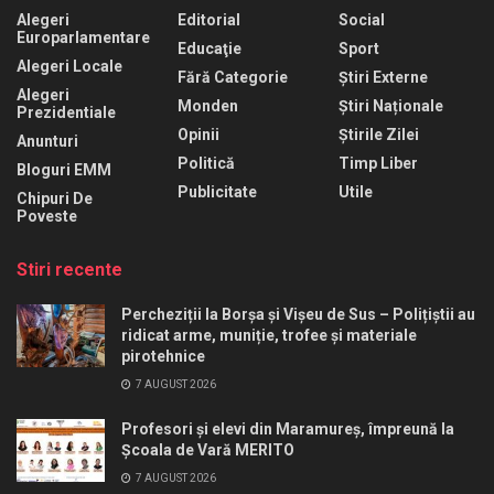
Alegeri
Editorial
Social
Europarlamentare
Educaţie
Sport
Alegeri Locale
Fără Categorie
Știri Externe
Alegeri
Monden
Știri Naționale
Prezidentiale
Opinii
Știrile Zilei
Anunturi
Politică
Timp Liber
Bloguri EMM
Publicitate
Utile
Chipuri De
Poveste
Stiri recente
Percheziții la Borșa și Vișeu de Sus – Polițiștii au
ridicat arme, muniție, trofee și materiale
pirotehnice
7 AUGUST 2026
Profesori și elevi din Maramureș, împreună la
Școala de Vară MERITO
7 AUGUST 2026