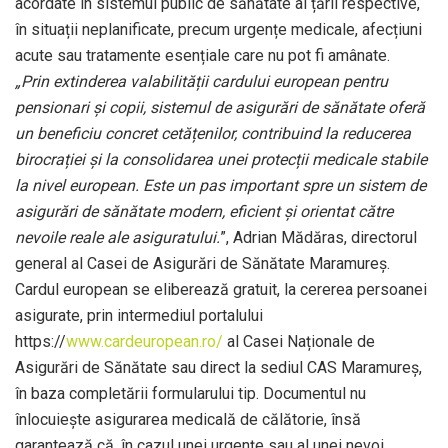
acordate în sistemul public de sănătate al țării respective,
în situații neplanificate, precum urgențe medicale, afecțiuni
acute sau tratamente esențiale care nu pot fi amânate.
„Prin extinderea valabilității cardului european pentru
pensionari și copii, sistemul de asigurări de sănătate oferă
un beneficiu concret cetățenilor, contribuind la reducerea
birocrației și la consolidarea unei protecții medicale stabile
la nivel european. Este un pas important spre un sistem de
asigurări de sănătate modern, eficient și orientat către
nevoile reale ale asiguratului.
”, Adrian Mădăras, directorul
general al Casei de Asigurări de Sănătate Maramureș.
Cardul european se eliberează gratuit, la cererea persoanei
asigurate, prin intermediul portalului
https://
www.cardeuropean.ro/
al Casei Naționale de
Asigurări de Sănătate sau direct la sediul CAS Maramureș,
în baza completării formularului tip. Documentul nu
înlocuiește asigurarea medicală de călătorie, însă
garantează că, în cazul unei urgențe sau al unei nevoi