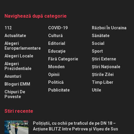
Navighează după categorie
112
COVID-19
Război În Ucraina
Actualitate
Cultură
Sănătate
Alegeri
Editorial
Social
Europarlamentare
Educaţie
Sport
Alegeri Locale
Fără Categorie
Știri Externe
Alegeri
Monden
Știri Naționale
Prezidentiale
Opinii
Știrile Zilei
Anunturi
Politică
Timp Liber
Bloguri EMM
Publicitate
Utile
Chipuri De
Poveste
Stiri recente
Polițiștii, cu ochii pe traficul de pe DN 18 –
Acțiune BLITZ între Petrova și Vișeu de Sus