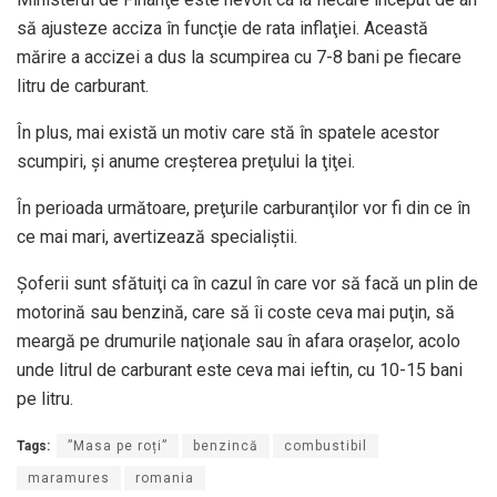
să ajusteze acciza în funcţie de rata inflaţiei. Această
mărire a accizei a dus la scumpirea cu 7-8 bani pe fiecare
litru de carburant.
În plus, mai există un motiv care stă în spatele acestor
scumpiri, şi anume creşterea preţului la ţiţei.
În perioada următoare, preţurile carburanţilor vor fi din ce în
ce mai mari, avertizează specialiştii.
Şoferii sunt sfătuiţi ca în cazul în care vor să facă un plin de
motorină sau benzină, care să îi coste ceva mai puţin, să
meargă pe drumurile naţionale sau în afara oraşelor, acolo
unde litrul de carburant este ceva mai ieftin, cu 10-15 bani
pe litru.
Tags:
”Masa pe roți”
benzincă
combustibil
maramures
romania