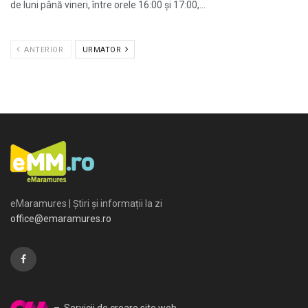
de luni până vineri, între orele 16:00 și 17:00,...
ANTERIOR
URMATOR
eMaramures | Știri și informații la zi
office@emaramures.ro