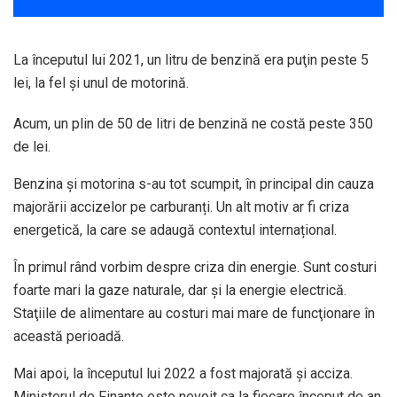
La începutul lui 2021, un litru de benzină era puţin peste 5
lei, la fel şi unul de motorină.
Acum, un plin de 50 de litri de benzină ne costă peste 350
de lei.
Benzina și motorina s-au tot scumpit, în principal din cauza
majorării accizelor pe carburanți. Un alt motiv ar fi criza
energetică, la care se adaugă contextul internațional.
În primul rând vorbim despre criza din energie. Sunt costuri
foarte mari la gaze naturale, dar şi la energie electrică.
Staţiile de alimentare au costuri mai mare de funcţionare în
această perioadă.
Mai apoi, la începutul lui 2022 a fost majorată şi acciza.
Ministerul de Finanţe este nevoit ca la fiecare început de an