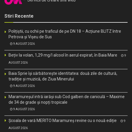
– Servicii de creare site web
Stiri Recente
Polițiștii, cu ochii pe traficul de pe DN 18 – Acțiune BLITZ între
Petrova și Vișeu de Sus
9 AUGUST 2026
Bețiv la volan, 1,29 mg/l alcool în aerul expirat, în Baia Mare
9
AUGUST 2026
Baia Sprie își sărbătorește identitatea: două zile de cultură,
tradiție și muzică, de Ziua Minerului
9 AUGUST 2026
Maramureșul intră iarăși sub Cod galben de caniculă – Maxime
de 34 de grade și nopți tropicale
9 AUGUST 2026
Școala de vară MERITO Maramureș revine cu o nouă ediție
9
AUGUST 2026