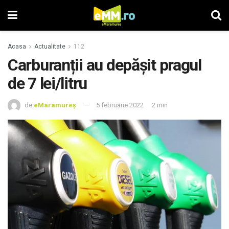
Acasa
Actualitate
112
Carburanții au depășit pragul
de 7 lei/litru
de
eMaramureș
5 februarie 2022
2 min