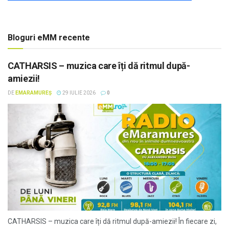
Bloguri eMM recente
CATHARSIS – muzica care îți dă ritmul după-
amiezii!
DE
EMARAMUREȘ
29 IULIE 2026
0
CATHARSIS – muzica care îți dă ritmul după-amiezii! În fiecare zi,