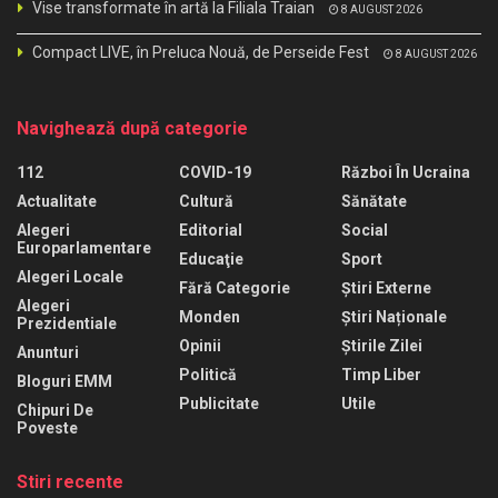
Vise transformate în artă la Filiala Traian
8 AUGUST 2026
Compact LIVE, în Preluca Nouă, de Perseide Fest
8 AUGUST 2026
Navighează după categorie
112
COVID-19
Război În Ucraina
Actualitate
Cultură
Sănătate
Alegeri
Editorial
Social
Europarlamentare
Educaţie
Sport
Alegeri Locale
Fără Categorie
Știri Externe
Alegeri
Monden
Știri Naționale
Prezidentiale
Opinii
Știrile Zilei
Anunturi
Politică
Timp Liber
Bloguri EMM
Publicitate
Utile
Chipuri De
Poveste
Stiri recente