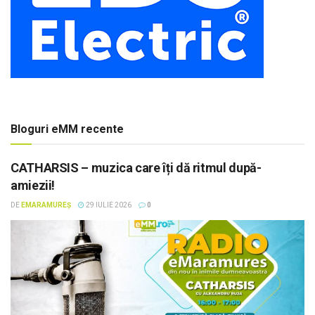
Bloguri eMM recente
CATHARSIS – muzica care îți dă ritmul după-
amiezii!
DE
EMARAMUREȘ
29 IULIE 2026
0