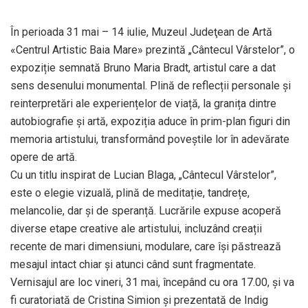
În perioada 31 mai – 14 iulie, Muzeul Judeţean de Artă
«Centrul Artistic Baia Mare» prezintă „Cântecul Vârstelor”, o
expoziție semnată Bruno Maria Bradt, artistul care a dat
sens desenului monumental. Plină de reflecții personale și
reinterpretări ale experiențelor de viață, la granița dintre
autobiografie și artă, expoziția aduce în prim-plan figuri din
memoria artistului, transformând poveștile lor în adevărate
opere de artă.
Cu un titlu inspirat de Lucian Blaga, „Cântecul Vârstelor”,
este o elegie vizuală, plină de meditație, tandrețe,
melancolie, dar și de speranță. Lucrările expuse acoperă
diverse etape creative ale artistului, incluzând creații
recente de mari dimensiuni, modulare, care își păstrează
mesajul intact chiar și atunci când sunt fragmentate.
Vernisajul are loc vineri, 31 mai, începând cu ora 17.00, şi va
fi curatoriată de Cristina Simion și prezentată de Indig