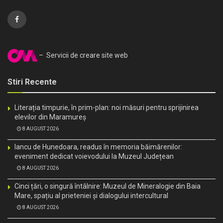
– Servicii de creare site web
Stiri Recente
Literația timpurie, în prim-plan: noi măsuri pentru sprijinirea
elevilor din Maramureș
8 AUGUST 2026
Iancu de Hunedoara, readus în memoria băimărenilor:
eveniment dedicat voievodului la Muzeul Județean
8 AUGUST 2026
Cinci țări, o singură întâlnire: Muzeul de Mineralogie din Baia
Mare, spațiu al prieteniei și dialogului intercultural
8 AUGUST 2026