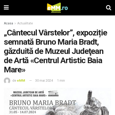
Acasa
Actualitate
„Cântecul Vârstelor”, expoziție
semnată Bruno Maria Bradt,
găzduită de Muzeul Judeţean
de Artă «Centrul Artistic Baia
Mare»
de
eMM
30 mai 2024
1 min