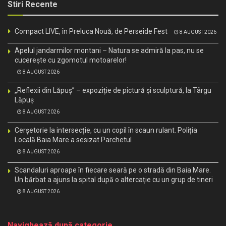
Stiri Recente
Compact LIVE, în Preluca Nouă, de Perseide Fest
8 AUGUST 2026
Apelul jandarmilor montani – Natura se admiră la pas, nu se
cucerește cu zgomotul motoarelor!
8 AUGUST 2026
„Reflexii din Lăpuș” – expoziție de pictură și sculptură, la Târgu
Lăpuș
8 AUGUST 2026
Cerșetorie la intersecție, cu un copil în scaun rulant. Poliția
Locală Baia Mare a sesizat Parchetul
8 AUGUST 2026
Scandaluri aproape în fiecare seară pe o stradă din Baia Mare.
Un bărbat a ajuns la spital după o altercație cu un grup de tineri
8 AUGUST 2026
Navighează după categorie