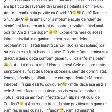
am lipsit cu desavarsire din lumea palpitanta a online-ului.
Am fost confirmata pozitiv cu Covid-19
Cum? Ramane
o “ENIGMA”
In urma unor simptome acute de “chef de
nimic” imi facusem un test de control, rezultatul fiind unul
pozitiv. Am zis:”ce super”
. Experienta mea cu acest
intrus neinvitat in organismul meu, n-a fost deloc
problematica – (stati linistiti ca nu-l laud si nici aplaud)..da’
sa zicem ca a fost bland cu mine. O fi zis – “asta e mica si a
dracu’, ii dau o doza conform gabaritului, ca altfel ma bate”
A stiut el ce-a stiut! Norocul meu! Cele mai prezente
simptome au fost de usoara oboseala, chef de dormit, stat,
lenevit, trândăvit, tolănit si alte corespondente:)) M-am si
intrebat – “sigur esti tu, covidule?
”- mda, daca asa au zis
cele 3 teste facute, nu puteam sa vin eu sa le contrazic.
Totusi, cred ca am fost infectata cu “Tulpina Piticului de
Gradina”!
:)) Asa ca, am trecut la atac pozitiva si-n gandire,
i-am râs in nas cu nasul infundat
, i-am administrat