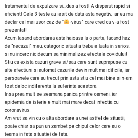
tratamentul de expulzare si…dus a fost! A disparut rapid si
eficient! Cele 3 teste au iesit de data asta negativ, iar eu ma
declar cel mai usor caz de “
-virus” care cred ca v-a fost
prezentat!
Acum lasand abordarea asta haioasa la o parte, facand haz
de “necazul” meu, categoric situatia trebuie luata in serios,
si nu incerc nicidecum sa minimalizez efectele covidului!
Stiu ca exista cazuri grave si/sau care sunt suprapuse cu
alte afectiuni si automat cazurile devin mult mai dificile, iar
persoanele care au trecut prin asta stiu cel mai bine si n-am
fost deloc indiferenta la suferinta acestora.
Insa prea mult se seamana panica printre oameni, iar
epidemia de isterie e mult mai mare decat infectia cu
coronavirus.
Am vrut sa vin cu o alta abordare a unei astfel de situatii,
poate chiar sa pun un zambet pe chipul celor care au o
teama in fata situatiei de fata.