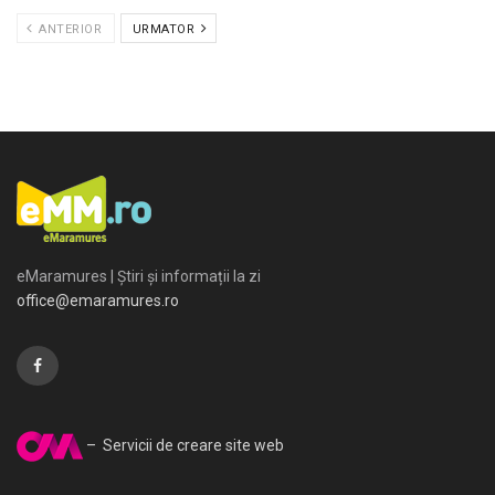
ANTERIOR
URMATOR
eMaramures | Știri și informații la zi
office@emaramures.ro
– Servicii de creare site web