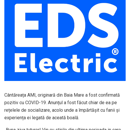
Cântăreața AMI, originară din Baia Mare a fost confirmată
pozitiv cu COVID-19. Anunțul a fost făcut chiar de ea pe
rețelele de socializare, acolo unde a împărtășit cu fanii și
experiența ei legată de aceată boală.
„Buna ziua tuturor! Vin cu stirile din ultima perioada in care