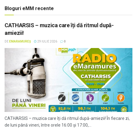
Bloguri eMM recente
CATHARSIS – muzica care îți dă ritmul după-
amiezii!
DE
EMARAMUREȘ
29 IULIE 2026
0
CATHARSIS – muzica care îți dă ritmul după-amiezii! În fiecare zi,
de luni până vineri, între orele 16:00 și 17:00,...