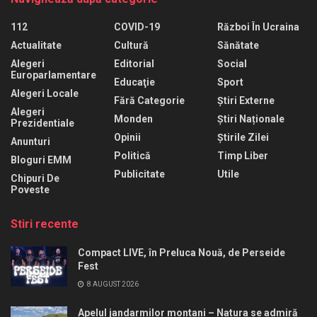
112
COVID-19
Război În Ucraina
Actualitate
Cultură
Sănătate
Alegeri
Editorial
Social
Europarlamentare
Educaţie
Sport
Alegeri Locale
Fără Categorie
Știri Externe
Alegeri
Monden
Știri Naționale
Prezidentiale
Opinii
Știrile Zilei
Anunturi
Politică
Timp Liber
Bloguri EMM
Publicitate
Utile
Chipuri De
Poveste
Stiri recente
Compact LIVE, în Preluca Nouă, de Perseide
Fest
8 AUGUST 2026
Apelul jandarmilor montani – Natura se admiră