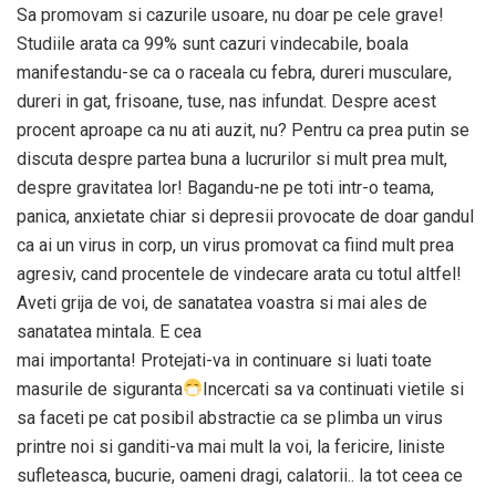
Sa promovam si cazurile usoare, nu doar pe cele grave!
Studiile arata ca 99% sunt cazuri vindecabile, boala
manifestandu-se ca o raceala cu febra, dureri musculare,
dureri in gat, frisoane, tuse, nas infundat. Despre acest
procent aproape ca nu ati auzit, nu? Pentru ca prea putin se
discuta despre partea buna a lucrurilor si mult prea mult,
despre gravitatea lor! Bagandu-ne pe toti intr-o teama,
panica, anxietate chiar si depresii provocate de doar gandul
ca ai un virus in corp, un virus promovat ca fiind mult prea
agresiv, cand procentele de vindecare arata cu totul altfel!
Aveti grija de voi, de sanatatea voastra si mai ales de
sanatatea mintala. E cea
mai importanta! Protejati-va in continuare si luati toate
masurile de siguranta
Incercati sa va continuati vietile si
sa faceti pe cat posibil abstractie ca se plimba un virus
printre noi si ganditi-va mai mult la voi, la fericire, liniste
sufleteasca, bucurie, oameni dragi, calatorii.. la tot ceea ce