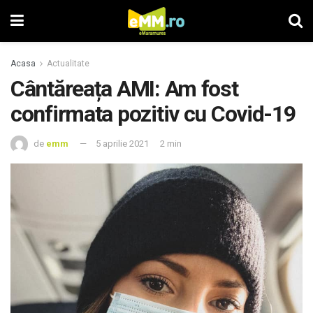
Acasa
Actualitate
Cântăreața AMI: Am fost
confirmata pozitiv cu Covid-19
de
emm
5 aprilie 2021
2 min