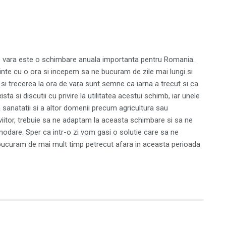
 de vara este o schimbare anuala importanta pentru Romania.
te cu o ora si incepem sa ne bucuram de zile mai lungi si
 si trecerea la ora de vara sunt semne ca iarna a trecut si ca
sta si discutii cu privire la utilitatea acestui schimb, iar unele
 sanatatii si a altor domenii precum agricultura sau
n viitor, trebuie sa ne adaptam la aceasta schimbare si sa ne
odare. Sper ca intr-o zi vom gasi o solutie care sa ne
 bucuram de mai mult timp petrecut afara in aceasta perioada