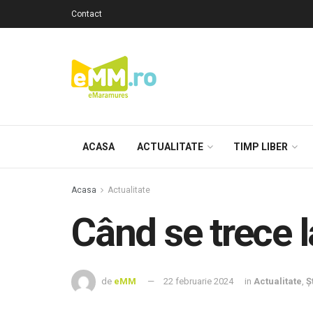
Contact
ACASA
ACTUALITATE
TIMP LIBER
Acasa
Actualitate
Când se trece l
de
eMM
22 februarie 2024
in
Actualitate
,
Ș