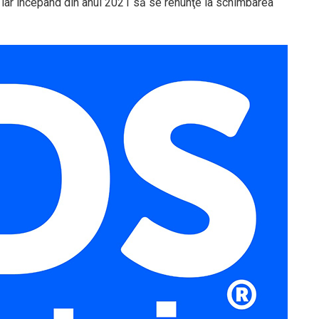
20, iar începând din anul 2021 să se renunţe la schimbarea