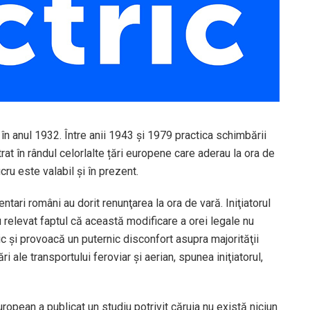
în anul 1932. Între anii 1943 şi 1979 practica schimbării
at în rândul celorlalte țări europene care aderau la ora de
cru este valabil și în prezent.
ntari români au dorit renunţarea la ora de vară. Iniţiatorul
u relevat faptul că această modificare a orei legale nu
şi provoacă un puternic disconfort asupra majorităţii
i ale transportului feroviar şi aerian, spunea iniţiatorul,
ropean a publicat un studiu potrivit căruia nu există niciun