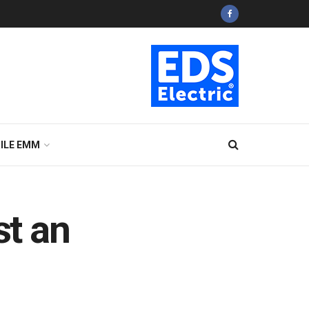
ILE EMM
st an