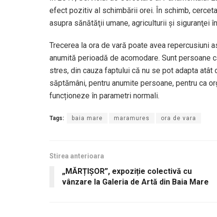
efect pozitiv al schimbării orei. În schimb, cerce
asupra sănătăţii umane, agriculturii şi siguranţei în t
Trecerea la ora de vară poate avea repercusiuni a
anumită perioadă de acomodare. Sunt persoane car
stres, din cauza faptului că nu se pot adapta atât
săptămâni, pentru anumite persoane, pentru ca or
funcționeze în parametri normali.
Tags:
baia mare
maramures
ora de vara
Stirea anterioara
„MĂRȚIȘOR”, expoziție colectivă cu
vânzare la Galeria de Artă din Baia Mare