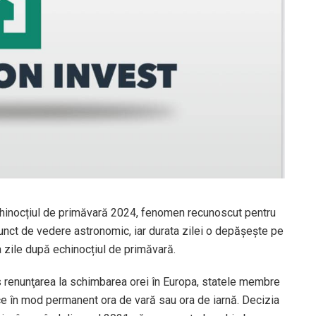
 echinocțiul de primăvară 2024, fenomen recunoscut pentru
punct de vedere astronomic, iar durata zilei o depășește pe
a zile după echinocțiul de primăvară.
s renunţarea la schimbarea orei în Europa, statele membre
ce în mod permanent ora de vară sau ora de iarnă. Decizia