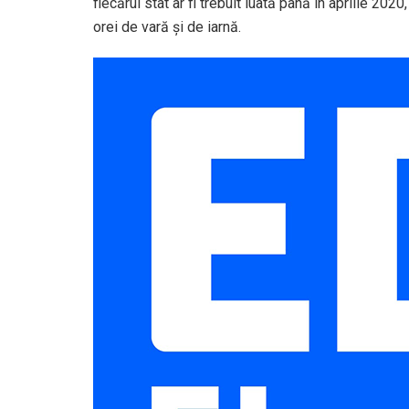
fiecărui stat ar fi trebuit luată până în aprilie 20
orei de vară şi de iarnă.