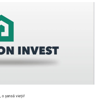
 o șansă vieții!