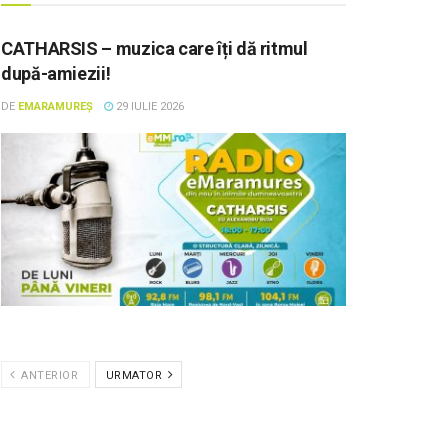
CATHARSIS – muzica care îți dă ritmul
după-amiezii!
DE
EMARAMUREȘ
29 IULIE 2026
ANTERIOR
URMATOR