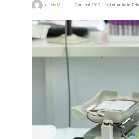
de
eMM
19 august 2019
in
Actualitate
,
Edu