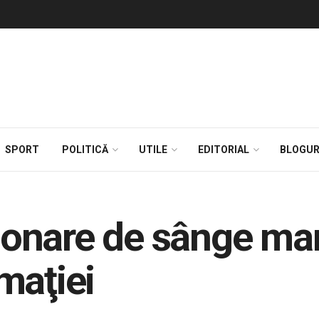
SPORT
POLITICĂ
UTILE
EDITORIAL
BLOGUR
nare de sânge marţ
maţiei