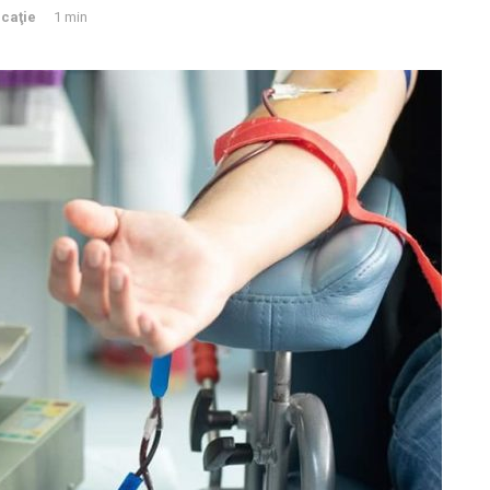
caţie
1 min