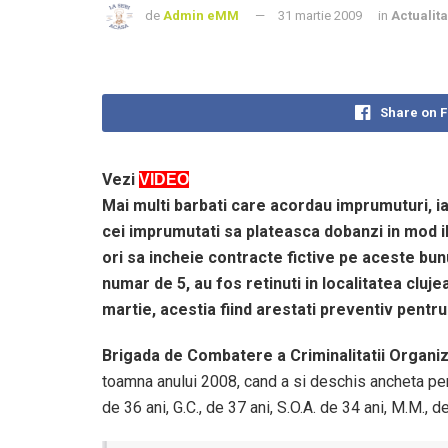
de
Admin eMM
31 martie 2009
in
Actualita
Share on 
Vezi
VIDEO
Mai multi barbati care acordau imprumuturi, iar
cei imprumutati sa plateasca dobanzi in mod il
ori sa incheie contracte fictive pe aceste bunuri
numar de 5, au fos retinuti in localitatea clujea
martie, acestia fiind arestati preventiv pentru 
Brigada de Combatere a Criminalitatii Organi
toamna anului 2008, cand a si deschis ancheta pena
de 36 ani, G.C., de 37 ani, S.O.A. de 34 ani, M.M., de