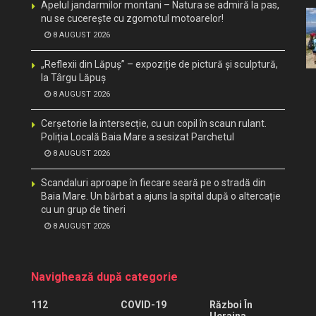
Apelul jandarmilor montani – Natura se admiră la pas,
nu se cucerește cu zgomotul motoarelor!
8 AUGUST 2026
„Reflexii din Lăpuș” – expoziție de pictură și sculptură,
la Târgu Lăpuș
8 AUGUST 2026
Cerșetorie la intersecție, cu un copil în scaun rulant.
Poliția Locală Baia Mare a sesizat Parchetul
8 AUGUST 2026
Scandaluri aproape în fiecare seară pe o stradă din
Baia Mare. Un bărbat a ajuns la spital după o altercație
cu un grup de tineri
8 AUGUST 2026
Navighează după categorie
112
COVID-19
Război În
Ucraina