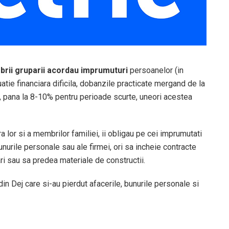
rii gruparii acordau imprumuturi
persoanelor (in
uatie financiara dificila, dobanzile practicate mergand de la
, pana la 8-10% pentru perioade scurte, uneori acestea
 lor si a membrilor familiei, ii obligau pe cei imprumutati
nurile personale sau ale firmei, ori sa incheie contracte
ari sau sa predea materiale de constructii.
in Dej care si-au pierdut afacerile, bunurile personale si