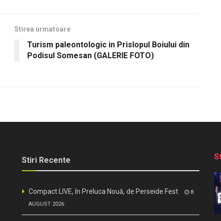
Stirea urmatoare
Turism paleontologic in Prislopul Boiului din
Podisul Somesan (GALERIE FOTO)
S
Stiri Recente
Compact LIVE, în Preluca Nouă, de Perseide Fest
8
AUGUST 2026