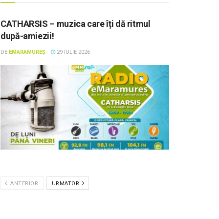
CATHARSIS – muzica care îți dă ritmul
după-amiezii!
DE
EMARAMUREȘ
29 IULIE 2026
ANTERIOR
URMATOR