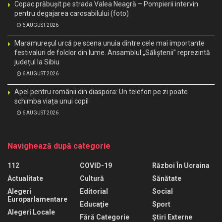
Copac prăbușit pe strada Valea Neagră – Pompierii intervin
pentru degajarea carosabilului (foto)
6 AUGUST 2026
Maramureșul urcă pe scena unuia dintre cele mai importante
festivaluri de folclor din lume. Ansamblul „Săliștenii” reprezintă
județul la Sibiu
6 AUGUST 2026
Apel pentru românii din diaspora: Un telefon pe zi poate
schimba viața unui copil
6 AUGUST 2026
Navighează după categorie
112
COVID-19
Război În Ucraina
Actualitate
Cultură
Sănătate
Alegeri
Editorial
Social
Europarlamentare
Educaţie
Sport
Alegeri Locale
Fără Categorie
Știri Externe