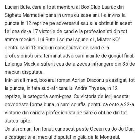
Lucian Bute, care a fost membru al Box Club Lauruc din
Sighetu Marmatiei pana in urma cu sase ani, l-a invins la
puncte in 12 reprize pe adversarul sau si a obtinut in acest
fel cea de-a 17 victorie de cand e la profesionisti din tot
atatea meciuri. Lui Bute i se mai spune si „Mister KO”
pentru ca in 15 meciuri consecutive de cand e la
profesionisti si-a terminat adversarii inainte de gongul final.
Lolenga Mock a suferit cea de-a zecea infrangere din 35 de
meciuri disputate.
Intr-un alt meci, boxerul roman Adrian Diaconu a castigat, tot
la puncte, in fata sud-africanului Andre Thysse, in 12
reprize, la categoria semi-grea. Cu victoria de ieri, acesta
dovedeste forma buna in care se afla, pentru ca este a 22-a
victorie din cariera profesionista pe care o obtine din tot
atatea lupte.
Un alt roman, Ion Ionut, cunoscut peste Ocean ca Jo Jo Dan,
a castigat si el meciul disputat in gala de la Montreal,