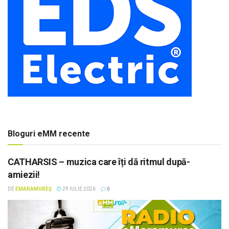
Bloguri eMM recente
CATHARSIS – muzica care îți dă ritmul după-
amiezii!
DE
EMARAMUREȘ
29 IULIE 2026
0