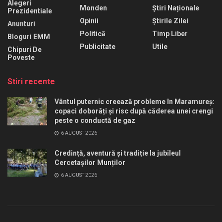
Alegeri
Monden
Știri Naționale
Prezidentiale
Opinii
Știrile Zilei
Anunturi
Politică
Timp Liber
Bloguri EMM
Publicitate
Utile
Chipuri De
Poveste
Stiri recente
Vântul puternic creează probleme în Maramureș:
copaci doborâți și risc după căderea unei crengi
peste o conductă de gaz
6 AUGUST 2026
Credință, aventură și tradiție la jubileul
Cercetașilor Munților
6 AUGUST 2026