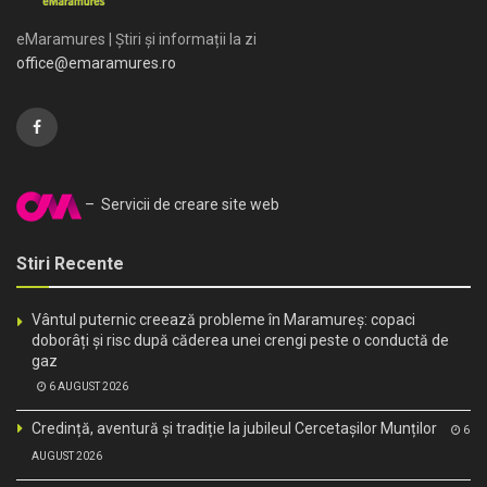
eMaramures | Știri și informații la zi
office@emaramures.ro
– Servicii de creare site web
Stiri Recente
Vântul puternic creează probleme în Maramureș: copaci
doborâți și risc după căderea unei crengi peste o conductă de
gaz
6 AUGUST 2026
Credință, aventură și tradiție la jubileul Cercetașilor Munților
6
AUGUST 2026