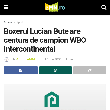
Acasa
Sport
Boxerul Lucian Bute are
centura de campion WBO
Intercontinental
de
Admin eMM
17 mai 2006
1 min