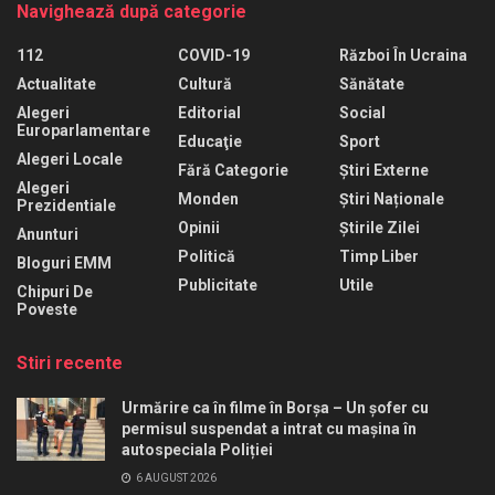
Navighează după categorie
112
COVID-19
Război În Ucraina
Actualitate
Cultură
Sănătate
Alegeri
Editorial
Social
Europarlamentare
Educaţie
Sport
Alegeri Locale
Fără Categorie
Știri Externe
Alegeri
Monden
Știri Naționale
Prezidentiale
Opinii
Știrile Zilei
Anunturi
Politică
Timp Liber
Bloguri EMM
Publicitate
Utile
Chipuri De
Poveste
Stiri recente
Urmărire ca în filme în Borșa – Un șofer cu
permisul suspendat a intrat cu mașina în
autospeciala Poliției
6 AUGUST 2026