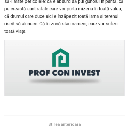
să-i arate pericolele: că e absurd să pui gunoiul în pantă, că
pe creastă sunt rafale care vor purta mizeria în toată valea,
că drumul care duce aici e înzăpezit toată iarna şi terenul
riscă să alunece. Că în zonă stau oameni, care vor suferi
toată viața.
Stirea anterioara