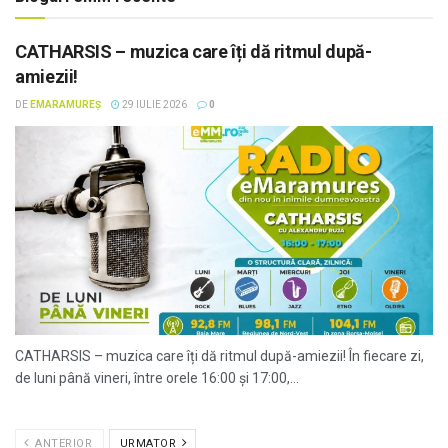
CATHARSIS – muzica care îți dă ritmul după-
amiezii!
DE
EMARAMUREȘ
29 IULIE 2026
0
CATHARSIS – muzica care îți dă ritmul după-amiezii! În fiecare zi,
de luni până vineri, între orele 16:00 și 17:00,...
ANTERIOR
URMATOR