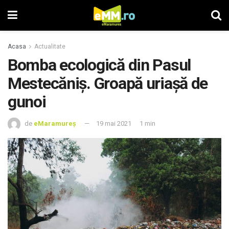
Acasa
Actualitate
Bomba ecologică din Pasul
Mestecăniș. Groapă uriașă de
gunoi
de
eMaramureș
19 mai 2021
1 min