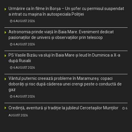
Urmărire ca în filme în Borșa – Un șofer cu permisul suspendat
a intrat cu mașina în autospeciala Poliției
6 AUGUST 2026
Astronomia prinde viață în Baia Mare. Eveniment dedicat
pasionaților de univers și observațiilor prin telescop
6 AUGUST 2026
PS Vasile Bizău va sluji în Baia Mare și Ieud în Duminica a X-a
după Rusalii
6 AUGUST 2026
Vântul puternic creează probleme în Maramureș: copaci
doborâți și risc după căderea unei crengi peste o conductă de
gaz
6 AUGUST 2026
Credință, aventură și tradiție la jubileul Cercetașilor Munților
6
AUGUST 2026