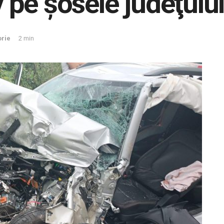
v pe şosele judeţulu
orie
2 min