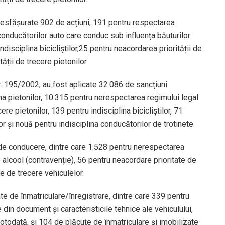
desfășurate 902 de acțiuni, 191 pentru respectarea
conducătorilor auto care conduc sub influența băuturilor
ndisciplina bicicliștilor,25 pentru neacordarea priorității de
ății de trecere pietonilor.
r. 195/2002, au fost aplicate 32.086 de sancțiuni
ina pietonilor, 10.315 pentru nerespectarea regimului legal
re pietonilor, 139 pentru indisciplina bicicliștilor, 71
or și nouă pentru indisciplina conducătorilor de trotinete.
e conducere, dintre care 1.528 pentru nerespectarea
alcool (contravenție), 56 pentru neacordare prioritate de
te de trecere vehiculelor.
icate de înmatriculare/înregistrare, dintre care 339 pentru
din document și caracteristicile tehnice ale vehiculului,
, totodată, și 104 de plăcuțe de înmatriculare și imobilizate