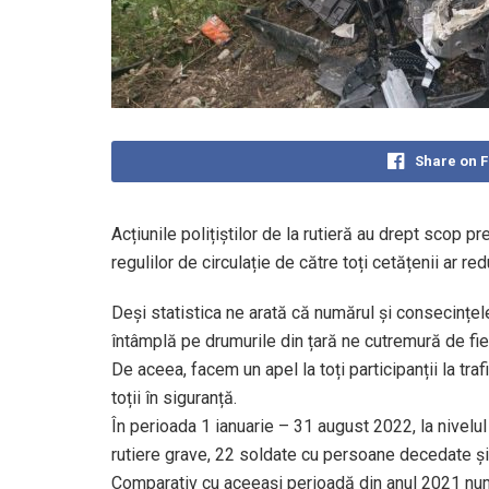
Share on 
Acțiunile polițiștilor de la rutieră au drept scop p
regulilor de circulație de către toți cetățenii ar re
Deși statistica ne arată că numărul și consecințel
întâmplă pe drumurile din țară ne cutremură de fie
De aceea, facem un apel la toți participanții la tra
toții în siguranță.
În perioada 1 ianuarie – 31 august 2022, la nivelu
rutiere grave, 22 soldate cu persoane decedate și 
Comparativ cu aceeași perioadă din anul 2021 numă