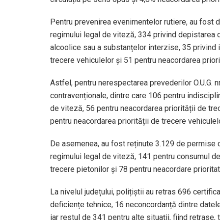
Pentru prevenirea evenimentelor rutiere, au fost 
regimului legal de viteză, 334 privind depistarea 
alcoolice sau a substanțelor interzise, 35 privind i
trecere vehiculelor și 51 pentru neacordarea priorit
Astfel, pentru nerespectarea prevederilor O.U.G. n
contravenționale, dintre care 106 pentru indiscipl
de viteză, 56 pentru neacordarea priorității de trece
pentru neacordarea priorității de trecere vehiculel
De asemenea, au fost reținute 3.129 de permise d
regimului legal de viteză, 141 pentru consumul de 
trecere pietonilor și 78 pentru neacordare priorita
La nivelul județului, polițiștii au retras 696 certif
deficiențe tehnice, 16 neconcordanță dintre datele 
iar restul de 341 pentru alte situații, fiind retrase