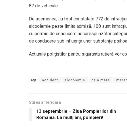
87 de vehicule.
De asemenea, au fost constatate 772 de infracțiuni
alcoolemie peste limita admisă, 108 sunt infracț
cu permis de conducere necorespunzător categoriei 
de conducere sub influența unor substanțe psihoa
Acțiunile polițiștilor pentru siguranța rutieră vor co
Tags:
accident
alcoolemie
baia mare
mara
Stirea anterioara
13 septembrie – Ziua Pompierilor din
România. La mulţi ani, pompieri!