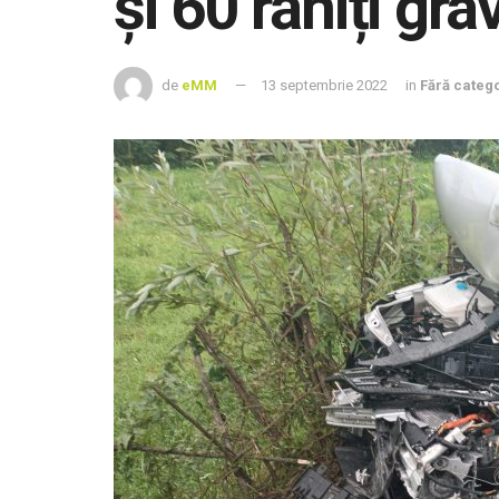
și 60 răniți gra
de
eMM
13 septembrie 2022
in
Fără categ