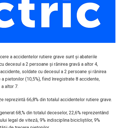
ere a accidentelor rutiere grave sunt și abaterile
 cu decesul a 2 persoane şi rănirea gravă a altor 4,
6 accidente, soldate cu decesul a 2 persoane şi rănirea
 a pietonilor (10,5%), fiind înregistrate 8 accidente,
a altor 7.
 reprezintă 66,8% din totalul accidentelor rutiere grave.
 generat 68,% din totalul deceselor, 22,6% reprezentând
ui legal de viteză, 9% indisciplina bicicliștilor, 9%
ății de trecere pietonilor.