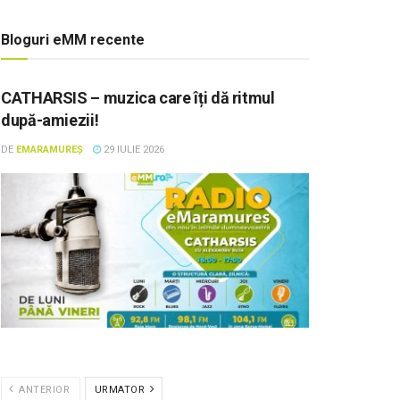
Bloguri eMM recente
CATHARSIS – muzica care îți dă ritmul
după-amiezii!
DE
EMARAMUREȘ
29 IULIE 2026
ANTERIOR
URMATOR