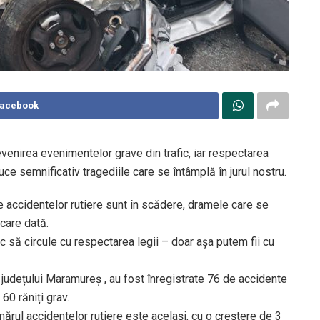
Facebook
revenirea evenimentelor grave din trafic, iar respectarea
duce semnificativ tragediile care se întâmplă în jurul nostru.
e accidentelor rutiere sunt în scădere, dramele care se
care dată.
fic să circule cu respectarea legii – doar așa putem fii cu
l județului Maramureș , au fost înregistrate 76 de accidente
60 răniți grav.
rul accidentelor rutiere este același, cu o creștere de 3