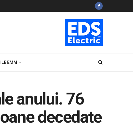
ILE EMM
ale anului. 76
rsoane decedate