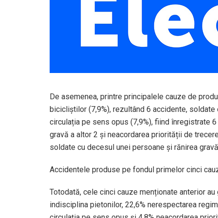
De asemenea, printre principalele cauze de produc
bicicliștilor (7,9%), rezultând 6 accidente, soldate
circulația pe sens opus (7,9%), fiind înregistrate 
gravă a altor 2 și neacordarea priorității de trecere
soldate cu decesul unei persoane şi rănirea gravă 
Accidentele produse pe fondul primelor cinci cauze
Totodată, cele cinci cauze menționate anterior au
indisciplina pietonilor, 22,6% nerespectarea regimul
circulația pe sens opus și 4,8% neacordarea priorit