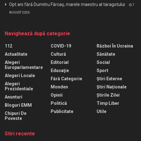
Opt ani fără Dumitru Fărcaș, marele maestru al taragotului
7
AUGUST 2026
Navighează după categorie
112
COVID-19
Război În Ucraina
Actualitate
Cultură
Sănătate
Alegeri
Editorial
Social
Europarlamentare
Educaţie
Sport
Alegeri Locale
Fără Categorie
Știri Externe
Alegeri
Monden
Știri Naționale
Prezidentiale
Opinii
Știrile Zilei
Anunturi
Politică
Timp Liber
Bloguri EMM
Publicitate
Utile
Chipuri De
Poveste
Stiri recente