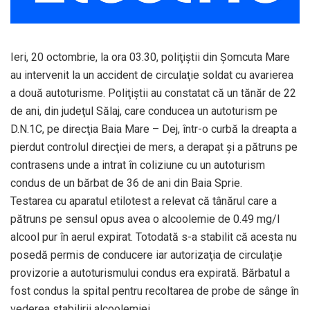
Ieri, 20 octombrie, la ora 03.30, poliţiştii din Şomcuta Mare
au intervenit la un accident de circulaţie soldat cu avarierea
a două autoturisme. Poliţiştii au constatat că un tănăr de 22
de ani, din judeţul Sălaj, care conducea un autoturism pe
D.N.1C, pe direcţia Baia Mare – Dej, într-o curbă la dreapta a
pierdut controlul direcţiei de mers, a derapat şi a pătruns pe
contrasens unde a intrat în coliziune cu un autoturism
condus de un bărbat de 36 de ani din Baia Sprie.
Testarea cu aparatul etilotest a relevat că tânărul care a
pătruns pe sensul opus avea o alcoolemie de 0.49 mg/l
alcool pur în aerul expirat. Totodată s-a stabilit că acesta nu
posedă permis de conducere iar autorizaţia de circulaţie
provizorie a autoturismului condus era expirată. Bărbatul a
fost condus la spital pentru recoltarea de probe de sânge în
vederea stabilirii alcoolemiei.