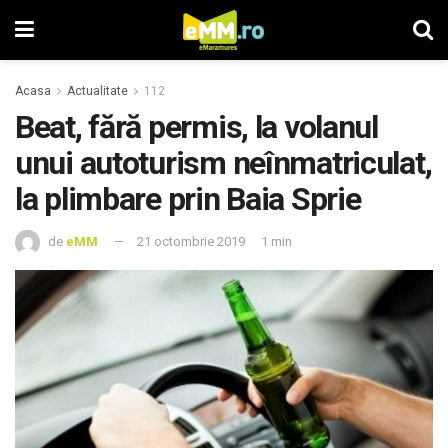
Acasa
Actualitate
112
Beat, fără permis, la volanul
unui autoturism neînmatriculat,
la plimbare prin Baia Sprie
de
eMM
21 octombrie 2019
1 min