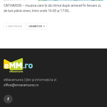
CATHARSIS – muzica care îți dă ritmul după-amiezii! În fiecare zi,
de luni până vineri, între orele 16:00 și 17:00,...
ANTERIOR
URMATOR
eMaramures | Știri și informații la zi
office@emaramures.ro