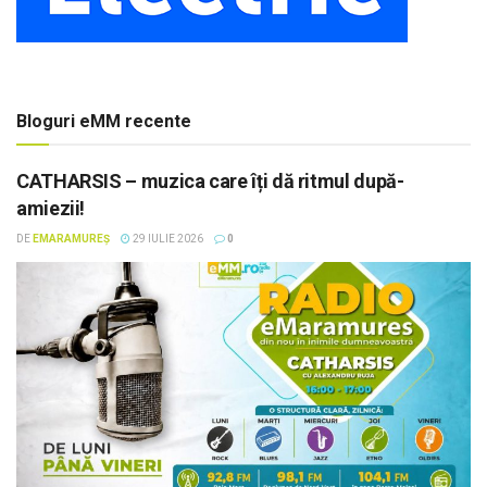
Bloguri eMM recente
CATHARSIS – muzica care îți dă ritmul după-
amiezii!
DE
EMARAMUREȘ
29 IULIE 2026
0