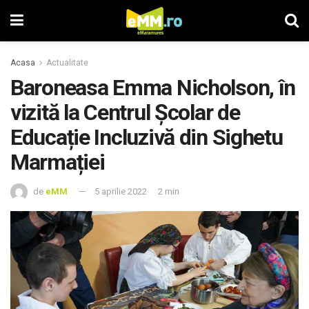
Acasa
Actualitate
Baroneasa Emma Nicholson, în
vizită la Centrul Școlar de
Educație Incluzivă din Sighetu
Marmației
de
eMM
5 aprilie 2022
2 min