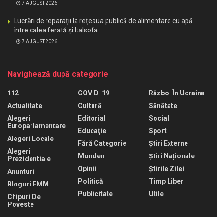
7 AUGUST 2026
Lucrări de reparații la rețeaua publică de alimentare cu apă
între calea ferată și Italsofa
7 AUGUST 2026
Navighează după categorie
112
COVID-19
Război În Ucraina
Actualitate
Cultură
Sănătate
Alegeri
Editorial
Social
Europarlamentare
Educaţie
Sport
Alegeri Locale
Fără Categorie
Știri Externe
Alegeri
Monden
Știri Naționale
Prezidentiale
Opinii
Știrile Zilei
Anunturi
Politică
Timp Liber
Bloguri EMM
Publicitate
Utile
Chipuri De
Poveste