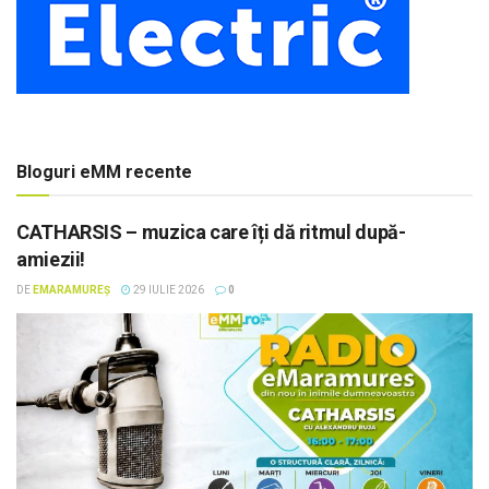
Bloguri eMM recente
CATHARSIS – muzica care îți dă ritmul după-
amiezii!
DE
EMARAMUREȘ
29 IULIE 2026
0