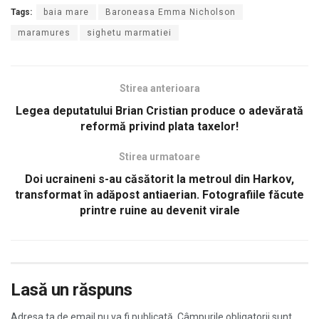
Tags:
baia mare
Baroneasa Emma Nicholson
maramures
sighetu marmatiei
Stirea anterioara
Legea deputatului Brian Cristian produce o adevărată
reformă privind plata taxelor!
Stirea urmatoare
Doi ucraineni s-au căsătorit la metroul din Harkov,
transformat în adăpost antiaerian. Fotografiile făcute
printre ruine au devenit virale
Lasă un răspuns
Adresa ta de email nu va fi publicată.
Câmpurile obligatorii sunt