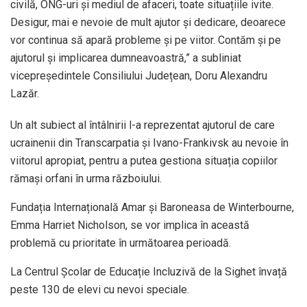
civilă, ONG-uri și mediul de afaceri, toate situațiile ivite.
Desigur, mai e nevoie de mult ajutor și dedicare, deoarece
vor continua să apară probleme și pe viitor. Contăm și pe
ajutorul și implicarea dumneavoastră,” a subliniat
vicepreședintele Consiliului Județean, Doru Alexandru
Lazăr.
Un alt subiect al întâlnirii l-a reprezentat ajutorul de care
ucrainenii din Transcarpatia și Ivano-Frankivsk au nevoie în
viitorul apropiat, pentru a putea gestiona situația copiilor
rămași orfani în urma războiului.
Fundația Internațională Amar și Baroneasa de Winterbourne,
Emma Harriet Nicholson, se vor implica în această
problemă cu prioritate în următoarea perioadă.
La Centrul Școlar de Educație Incluzivă de la Sighet învață
peste 130 de elevi cu nevoi speciale.