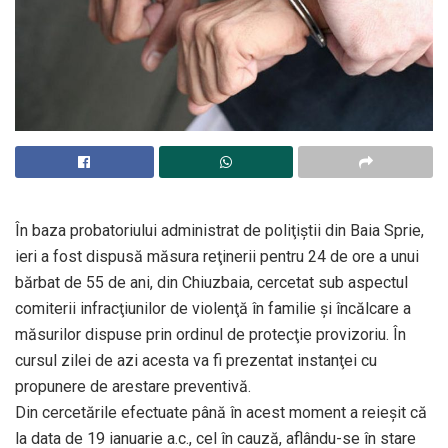
În baza probatoriului administrat de poliţiştii din Baia Sprie,
ieri a fost dispusă măsura reţinerii pentru 24 de ore a unui
bărbat de 55 de ani, din Chiuzbaia, cercetat sub aspectul
comiterii infracţiunilor de violenţă în familie şi încălcare a
măsurilor dispuse prin ordinul de protecţie provizoriu. În
cursul zilei de azi acesta va fi prezentat instanţei cu
propunere de arestare preventivă.
Din cercetările efectuate până în acest moment a reieşit că
la data de 19 ianuarie a.c., cel în cauză, aflându-se în stare