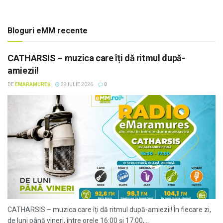
Bloguri eMM recente
CATHARSIS – muzica care îți dă ritmul după-
amiezii!
DE
EMARAMUREȘ
29 IULIE 2026
0
CATHARSIS – muzica care îți dă ritmul după-amiezii! În fiecare zi,
de luni până vineri, între orele 16:00 și 17:00,...