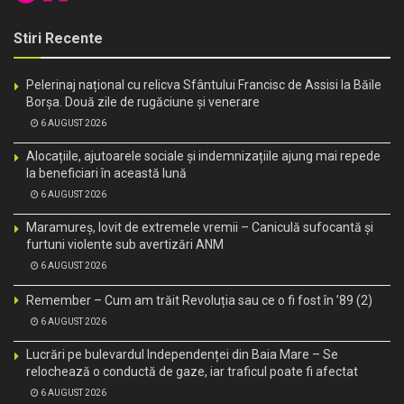
Stiri Recente
Pelerinaj național cu relicva Sfântului Francisc de Assisi la Băile
Borșa. Două zile de rugăciune și venerare
6 AUGUST 2026
Alocațiile, ajutoarele sociale și indemnizațiile ajung mai repede
la beneficiari în această lună
6 AUGUST 2026
Maramureș, lovit de extremele vremii – Caniculă sufocantă și
furtuni violente sub avertizări ANM
6 AUGUST 2026
Remember – Cum am trăit Revoluția sau ce o fi fost în ’89 (2)
6 AUGUST 2026
Lucrări pe bulevardul Independenței din Baia Mare – Se
relochează o conductă de gaze, iar traficul poate fi afectat
6 AUGUST 2026