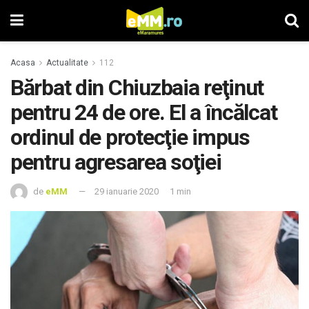
Acasa
Actualitate
112
Bărbat din Chiuzbaia reţinut
pentru 24 de ore. El a încălcat
ordinul de protecţie impus
pentru agresarea soţiei
de
eMM
29 ianuarie 2020
1 min