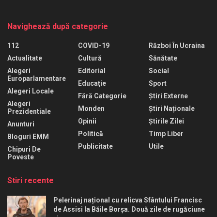
Navighează după categorie
112
COVID-19
Război În Ucraina
Actualitate
Cultură
Sănătate
Alegeri
Editorial
Social
Europarlamentare
Educaţie
Sport
Alegeri Locale
Fără Categorie
Știri Externe
Alegeri
Monden
Știri Naționale
Prezidentiale
Opinii
Știrile Zilei
Anunturi
Politică
Timp Liber
Bloguri EMM
Publicitate
Utile
Chipuri De
Poveste
Stiri recente
Pelerinaj național cu relicva Sfântului Francisc
de Assisi la Băile Borșa. Două zile de rugăciune