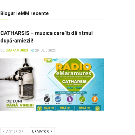
Bloguri eMM recente
CATHARSIS – muzica care îți dă ritmul
după-amiezii!
DE
EMARAMUREȘ
29 IULIE 2026
ANTERIOR
URMATOR