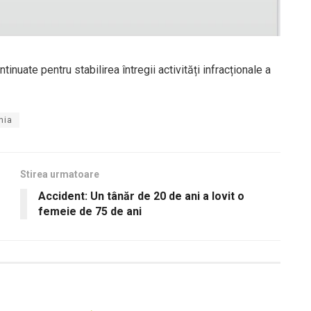
tinuate pentru stabilirea întregii activități infracționale a
nia
Stirea urmatoare
Accident: Un tânăr de 20 de ani a lovit o
femeie de 75 de ani