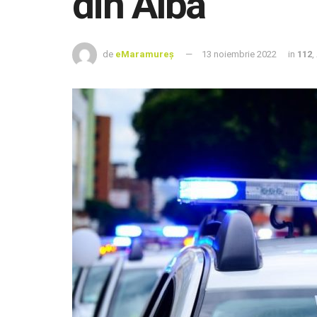
din Alba
de
eMaramureș
13 noiembrie 2022
in
112
,