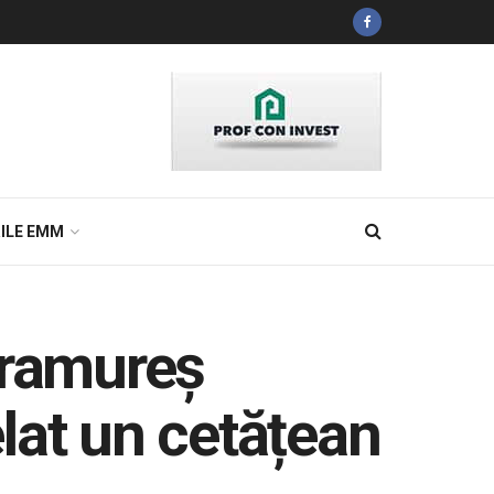
ILE EMM
aramureș
elat un cetățean