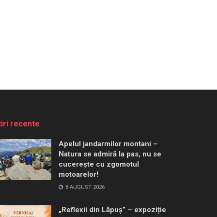
tiri recente
Apelul jandarmilor montani –
Natura se admiră la pas, nu se
cucerește cu zgomotul
motoarelor!
8 AUGUST 2026
„Reflexii din Lăpuș” – expoziție