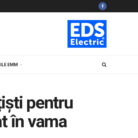
ILE EMM
iști pentru
at în vama