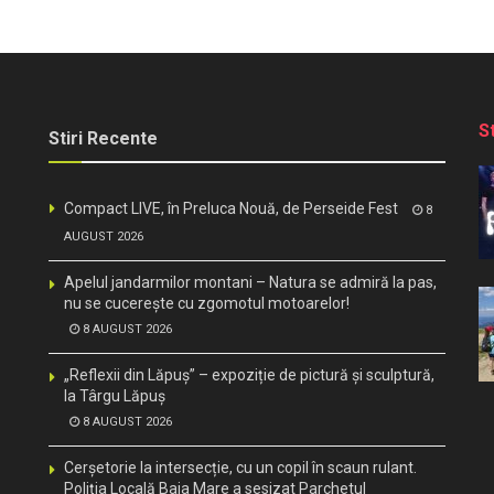
S
Stiri Recente
Compact LIVE, în Preluca Nouă, de Perseide Fest
8
AUGUST 2026
Apelul jandarmilor montani – Natura se admiră la pas,
nu se cucerește cu zgomotul motoarelor!
8 AUGUST 2026
„Reflexii din Lăpuș” – expoziție de pictură și sculptură,
la Târgu Lăpuș
8 AUGUST 2026
Cerșetorie la intersecție, cu un copil în scaun rulant.
Poliția Locală Baia Mare a sesizat Parchetul