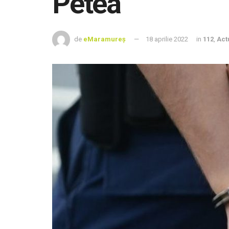
Petea
de
eMaramureș
18 aprilie 2022
in
112
,
Act