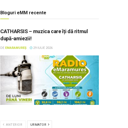
Bloguri eMM recente
CATHARSIS – muzica care îți dă ritmul
după-amiezii!
DE
EMARAMUREȘ
29 IULIE 2026
ANTERIOR
URMATOR