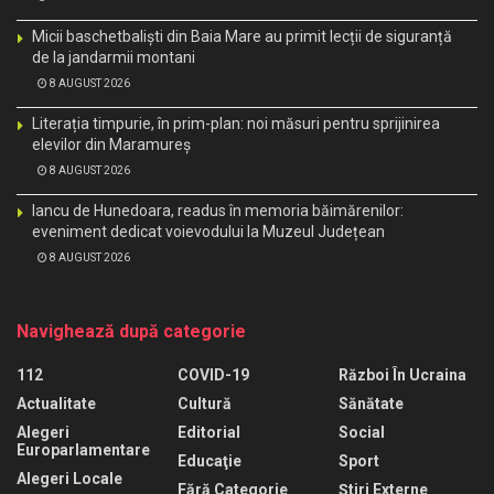
Micii baschetbaliști din Baia Mare au primit lecții de siguranță
de la jandarmii montani
8 AUGUST 2026
Literația timpurie, în prim-plan: noi măsuri pentru sprijinirea
elevilor din Maramureș
8 AUGUST 2026
Iancu de Hunedoara, readus în memoria băimărenilor:
eveniment dedicat voievodului la Muzeul Județean
8 AUGUST 2026
Navighează după categorie
112
COVID-19
Război În Ucraina
Actualitate
Cultură
Sănătate
Alegeri
Editorial
Social
Europarlamentare
Educaţie
Sport
Alegeri Locale
Fără Categorie
Știri Externe