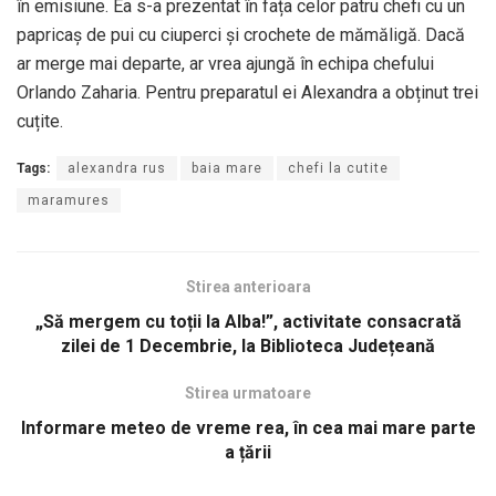
în emisiune. Ea s-a prezentat în fața celor patru chefi cu un
papricaș de pui cu ciuperci și crochete de mămăligă. Dacă
ar merge mai departe, ar vrea ajungă în echipa chefului
Orlando Zaharia. Pentru preparatul ei Alexandra a obținut trei
cuțite.
Tags:
alexandra rus
baia mare
chefi la cutite
maramures
Stirea anterioara
„Să mergem cu toții la Alba!”, activitate consacrată
zilei de 1 Decembrie, la Biblioteca Județeană
Stirea urmatoare
Informare meteo de vreme rea, în cea mai mare parte
a țării