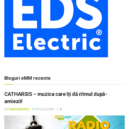
Bloguri eMM recente
CATHARSIS – muzica care îți dă ritmul după-
amiezii!
DE
EMARAMUREȘ
29 IULIE 2026
0