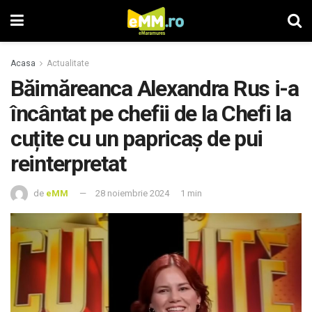
Acasa
Actualitate
Băimăreanca Alexandra Rus i-a
încântat pe chefii de la Chefi la
cuțite cu un papricaș de pui
reinterpretat
de
eMM
28 noiembrie 2024
1 min