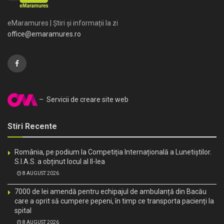
eMaramures | Știri și informații la zi
office@emaramures.ro
– Servicii de creare site web
Stiri Recente
România, pe podium la Competiția Internațională a Lunetiștilor.
S.I.A.S. a obținut locul al II-lea
8 AUGUST 2026
7000 de lei amendă pentru echipajul de ambulanță din Bacău
care a oprit să cumpere pepeni, în timp ce transporta pacienți la
spital
8 AUGUST 2026