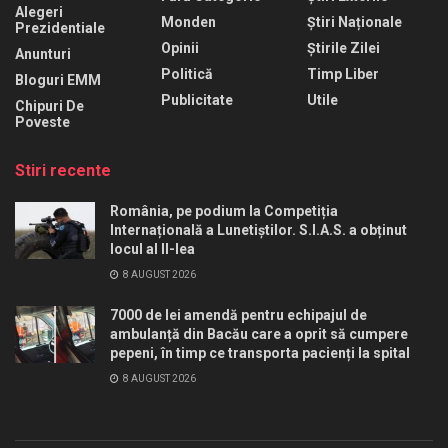
Alegeri
Monden
Știri Naționale
Prezidentiale
Opinii
Știrile Zilei
Anunturi
Politică
Timp Liber
Bloguri EMM
Publicitate
Utile
Chipuri De
Poveste
Stiri recente
România, pe podium la Competiția
Internațională a Lunetiștilor. S.I.A.S. a obținut
locul al II-lea
8 AUGUST 2026
7000 de lei amendă pentru echipajul de
ambulanță din Bacău care a oprit să cumpere
pepeni, în timp ce transporta pacienți la spital
8 AUGUST 2026