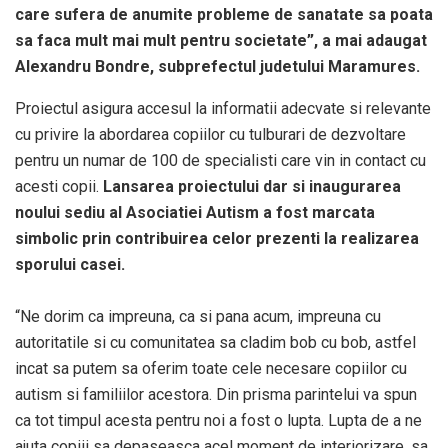
care sufera de anumite probleme de sanatate sa poata
sa faca mult mai mult pentru societate”, a mai adaugat
Alexandru Bondre, subprefectul judetului Maramures.
Proiectul asigura accesul la informatii adecvate si relevante
cu privire la abordarea copiilor cu tulburari de dezvoltare
pentru un numar de 100 de specialisti care vin in contact cu
acesti copii.
Lansarea proiectului dar si inaugurarea
noului sediu al Asociatiei Autism a fost marcata
simbolic prin contribuirea celor prezenti la realizarea
sporului casei.
“Ne dorim ca impreuna, ca si pana acum, impreuna cu
autoritatile si cu comunitatea sa cladim bob cu bob, astfel
incat sa putem sa oferim toate cele necesare copiilor cu
autism si familiilor acestora. Din prisma parintelui va spun
ca tot timpul acesta pentru noi a fost o lupta. Lupta de a ne
ajuta copiii sa depaseasca acel moment de interiorizare, sa