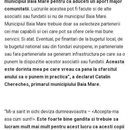
municipiul Baia Mare pentru ca aduceti un aport major
comunitatii.
Lucrurile acestea pot fi facute si de alte
asociatii sau fundatii si nu de municipiul Baia Mare.
Municipiul Baia Mare trebuie doar sa selecteze partenerii
cei mai capabili si cei care pot sa ofere cele mai bune
servicii. Si atat. Eventual, pe finantari de la bugetul local, de
la bugetul national sau din fonduri europene, in parteneriate
sau fara parteneriate sa generam infrastructura pe care sa o
punem la dispozitie acestor asociatii sau fundatii.
Aceasta
este dorinta mea pe care vreau ca pana la sfarsitul
anului sa o punem in practica”, a declarat Catalin
Chereches, primarul municipiului Baia Mare.
“Mi-a sarit in ochi deviza dumneavoastra – <Accepta-ma
asa cum sunt!>.
Este foarte bine gandita si trebuie sa
lucram mult mai mult pentru acest lucru ca acesti copii