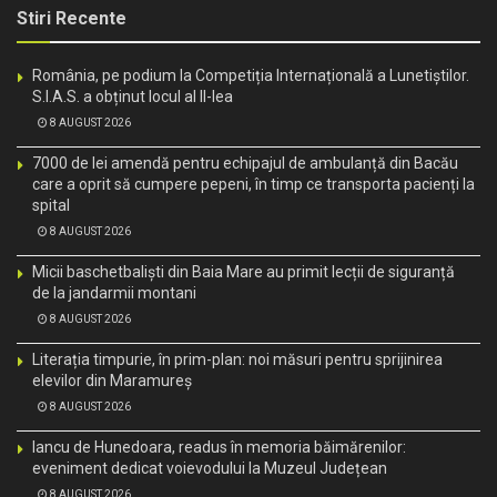
Stiri Recente
România, pe podium la Competiția Internațională a Lunetiștilor.
S.I.A.S. a obținut locul al II-lea
8 AUGUST 2026
7000 de lei amendă pentru echipajul de ambulanță din Bacău
care a oprit să cumpere pepeni, în timp ce transporta pacienți la
spital
8 AUGUST 2026
Micii baschetbaliști din Baia Mare au primit lecții de siguranță
de la jandarmii montani
8 AUGUST 2026
Literația timpurie, în prim-plan: noi măsuri pentru sprijinirea
elevilor din Maramureș
8 AUGUST 2026
Iancu de Hunedoara, readus în memoria băimărenilor:
eveniment dedicat voievodului la Muzeul Județean
8 AUGUST 2026