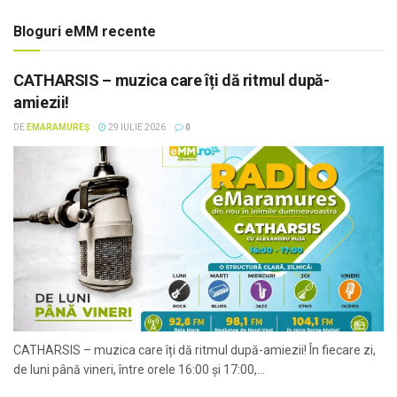
Bloguri eMM recente
CATHARSIS – muzica care îți dă ritmul după-
amiezii!
DE
EMARAMUREȘ
29 IULIE 2026
0
CATHARSIS – muzica care îți dă ritmul după-amiezii! În fiecare zi,
de luni până vineri, între orele 16:00 și 17:00,...