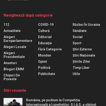
Navighează după categorie
112
COVID-19
Război În Ucraina
Actualitate
Cultură
Sănătate
Alegeri
Editorial
Social
Europarlamentare
Educaţie
Sport
Alegeri Locale
Fără Categorie
Știri Externe
Alegeri
Monden
Știri Naționale
Prezidentiale
Opinii
Știrile Zilei
Anunturi
Politică
Timp Liber
Bloguri EMM
Publicitate
Utile
Chipuri De
Poveste
Stiri recente
România, pe podium la Competiția
Internațională a Lunetiștilor. S.I.A.S. a obținut